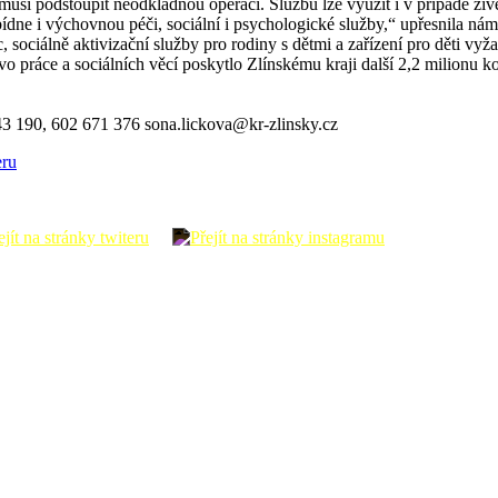
 musí podstoupit neodkladnou operaci. Službu lze využít i v případě živ
nabídne i výchovnou péči, sociální i psychologické služby,“ upřesnila 
, sociálně aktivizační služby pro rodiny s dětmi a zařízení pro děti vy
stvo práce a sociálních věcí poskytlo Zlínskému kraji další 2,2 milionu k
43 190, 602 671 376 sona.lickova@kr-zlinsky.cz