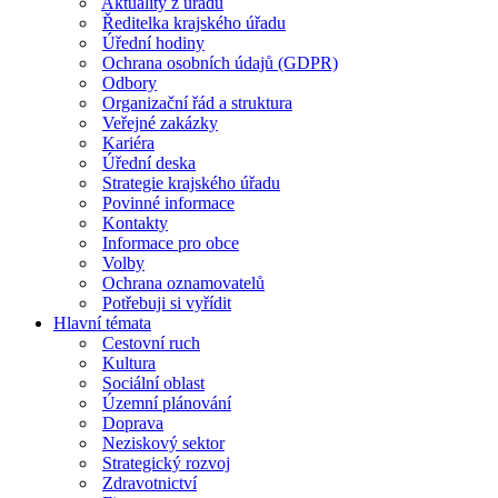
Aktuality z úřadu
Ředitelka krajského úřadu
Úřední hodiny
Ochrana osobních údajů (GDPR)
Odbory
Organizační řád a struktura
Veřejné zakázky
Kariéra
Úřední deska
Strategie krajského úřadu
Povinné informace
Kontakty
Informace pro obce
Volby
Ochrana oznamovatelů
Potřebuji si vyřídit
Hlavní témata
Cestovní ruch
Kultura
Sociální oblast
Územní plánování
Doprava
Neziskový sektor
Strategický rozvoj
Zdravotnictví