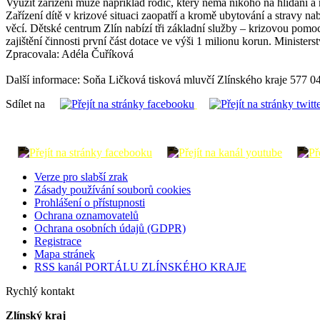
Využít zařízení může například rodič, který nemá nikoho na hlídání a
Zařízení dítě v krizové situaci zaopatří a kromě ubytování a stravy 
věcí. Dětské centrum Zlín nabízí tři základní služby – krizovou pomoc
zajištění činnosti první část dotace ve výši 1 milionu korun. Minister
Zpracovala: Adéla Čuříková
Další informace: Soňa Ličková tisková mluvčí Zlínského kraje 577 0
Sdílet na
Verze pro slabší zrak
Zásady používání souborů cookies
Prohlášení o přístupnosti
Ochrana oznamovatelů
Ochrana osobních údajů (GDPR)
Registrace
Mapa stránek
RSS kanál PORTÁLU ZLÍNSKÉHO KRAJE
Rychlý kontakt
Zlínský kraj