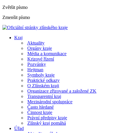
Zvětšit písmo
Zmenšit písmo
Kraj
Aktuality
Orgány kraje
Média a komunikace
Krizové řízení
Pozvánky
Hejtman
Symboly kraje
Praktické odkazy
O Zlínském kraji
Organizace zřizované a založené ZK
Transparentní kraj
Mezinárodní spolupráce
Často hledané
Činnost kraje
Právní předpisy kraje
Zlínský kraj pomáhá
Úřad