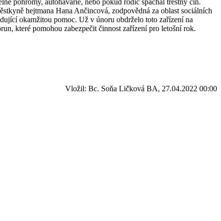
elné pohromy, autohavárie, nebo pokud rodič spáchal trestný čin.
náměstkyně hejtmana Hana Ančincová, zodpovědná za oblast sociálních
žadující okamžitou pomoc. Už v únoru obdrželo toto zařízení na
orun, které pomohou zabezpečit činnost zařízení pro letošní rok.
Vložil: Bc. Soňa Ličková BA, 27.04.2022 00:00