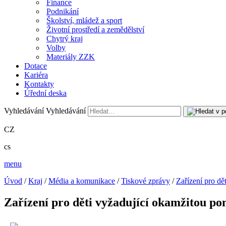
Finance
Podnikání
Školství, mládež a sport
Životní prostředí a zemědělství
Chytrý kraj
Volby
Materiály ZZK
Dotace
Kariéra
Kontakty
Úřední deska
Vyhledávání
Vyhledávání
CZ
cs
menu
Úvod
/
Kraj
/
Média a komunikace
/
Tiskové zprávy
/
Zařízení pro dě
Zařízení pro děti vyžadující okamžitou po