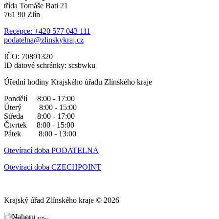
třída Tomáše Bati 21
761 90 Zlín
Recepce: +420 577 043 111
podatelna@zlinskykraj.cz
IČO: 70891320
ID datové schránky: scsbwku
Úřední hodiny Krajského úřadu Zlínského kraje
Pondělí 8:00 - 17:00
Úterý 8:00 - 15:00
Středa 8:00 - 17:00
Čtvrtek 8:00 - 15:00
Pátek 8:00 - 13:00
Otevírací doba PODATELNA
Otevírací doba CZECHPOINT
Krajský úřad Zlínského kraje © 2026