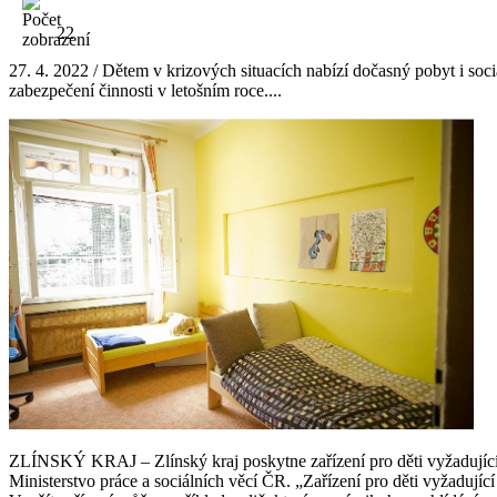
22
27. 4. 2022 / Dětem v krizových situacích nabízí dočasný pobyt i soci
zabezpečení činnosti v letošním roce....
ZLÍNSKÝ KRAJ – Zlínský kraj poskytne zařízení pro děti vyžadující 
Ministerstvo práce a sociálních věcí ČR. „Zařízení pro děti vyžadujíc