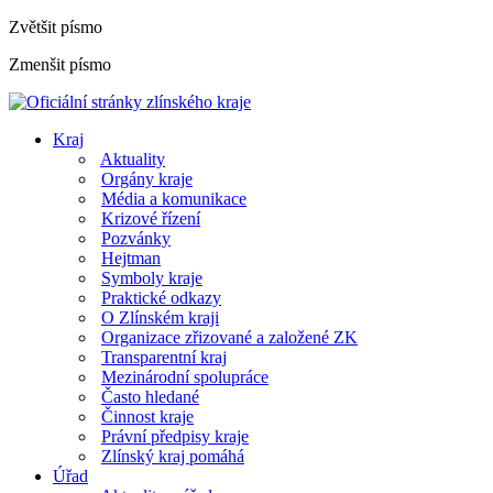
Zvětšit písmo
Zmenšit písmo
Kraj
Aktuality
Orgány kraje
Média a komunikace
Krizové řízení
Pozvánky
Hejtman
Symboly kraje
Praktické odkazy
O Zlínském kraji
Organizace zřizované a založené ZK
Transparentní kraj
Mezinárodní spolupráce
Často hledané
Činnost kraje
Právní předpisy kraje
Zlínský kraj pomáhá
Úřad