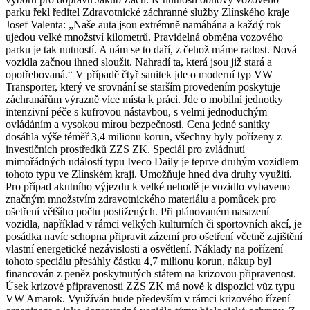
parku řekl ředitel Zdravotnické záchranné služby Zlínského kraje
Josef Valenta: „Naše auta jsou extrémně namáhána a každý rok
ujedou velké množství kilometrů. Pravidelná obměna vozového
parku je tak nutností. A nám se to daří, z čehož máme radost. Nová
vozidla začnou ihned sloužit. Nahradí ta, která jsou již stará a
opotřebovaná.“ V případě čtyř sanitek jde o moderní typ VW
Transporter, který ve srovnání se starším provedením poskytuje
záchranářům výrazně více místa k práci. Jde o mobilní jednotky
intenzivní péče s kufrovou nástavbou, s velmi jednoduchým
ovládáním a vysokou mírou bezpečnosti. Cena jedné sanitky
dosáhla výše téměř 3,4 milionu korun, všechny byly pořízeny z
investičních prostředků ZZS ZK. Speciál pro zvládnutí
mimořádných událostí typu Iveco Daily je teprve druhým vozidlem
tohoto typu ve Zlínském kraji. Umožňuje hned dva druhy využití.
Pro případ akutního výjezdu k velké nehodě je vozidlo vybaveno
značným množstvím zdravotnického materiálu a pomůcek pro
ošetření většího počtu postižených. Při plánovaném nasazení
vozidla, například v rámci velkých kulturních či sportovních akcí, je
posádka navíc schopna připravit zázemí pro ošetření včetně zajištění
vlastní energetické nezávislosti a osvětlení. Náklady na pořízení
tohoto speciálu přesáhly částku 4,7 milionu korun, nákup byl
financován z peněz poskytnutých státem na krizovou připravenost.
Úsek krizové připravenosti ZZS ZK má nově k dispozici vůz typu
VW Amarok. Využíván bude především v rámci krizového řízení