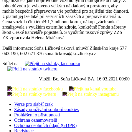
organizace a jako doprovodné vozidlo týmu biologické ochrany. Z
toho důvodu je vybaveno velkým nákladovým prostorem, aby
mohlo bezpečně přepravovat vše potřebné pro zajištění této činnosti.
Uplatnit jej lze také při servisních zásazích a přepravě materiálu.
Cena vozidla činí téměř 1,7 milionu korun, nákup „záchranka“
zrealizovala s využitím externího zdroje, konkrétně Fondu zábrany
škod České kanceláře pojistitelů. S využitím tiskové zprávy ZZS
ZK zpracovala Helena Mráčková
Další informace: Soňa Ličková tisková mluvčí Zlínského kraje 577
043 190, 602 671 376 sona.lickova@kr-zlinsky.cz
Sdílet na
Vložil: Bc. Soňa Ličková BA, 16.03.2021 00:00
Verze pro slabší zrak
Zásady používání souborů cookies
Prohlášení o přístupnosti
Ochrana oznamovatelů
Ochrana osobních údajů (GDPR)
Registrace