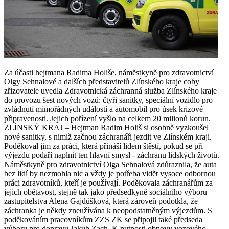
Za účasti hejtmana Radima Holiše, náměstkyně pro zdravotnictví
Olgy Sehnalové a dalších představitelů Zlínského kraje coby
zřizovatele uvedla Zdravotnická záchranná služba Zlínského kraje
do provozu šest nových vozů: čtyři sanitky, speciální vozidlo pro
zvládnutí mimořádných událostí a automobil pro úsek krizové
připravenosti. Jejich pořízení vyšlo na celkem 20 milionů korun.
ZLÍNSKÝ KRAJ – Hejtman Radim Holiš si osobně vyzkoušel
nové sanitky, s nimiž začnou záchranáři jezdit ve Zlínském kraji.
Poděkoval jim za práci, která přináší lidem štěstí, pokud se při
výjezdu podaří naplnit ten hlavní smysl - záchranu lidských životů.
Náměstkyně pro zdravotnictví Olga Sehnalová zdůraznila, že auta
bez lidí by nezmohla nic a vždy je potřeba vidět vysoce odbornou
práci zdravotníků, kteří je používají. Poděkovala záchranářům za
jejich obětavost, stejně tak jako předsedkyně sociálního výboru
zastupitelstva Alena Gajdůšková, která zároveň podotkla, že
záchranka je někdy zneužívána k neopodstatněným výjezdům. S
poděkováním pracovníkům ZZS ZK se připojil také předseda
výboru pro dopravu Jakub Zach. K nutnosti obnovy vozového