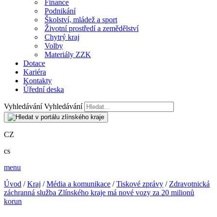
Finance
Podnikání
Školství, mládež a sport
Životní prostředí a zemědělství
Chytrý kraj
Volby
Materiály ZZK
Dotace
Kariéra
Kontakty
Úřední deska
Vyhledávání
Vyhledávání
CZ
cs
menu
Úvod
/
Kraj
/
Média a komunikace
/
Tiskové zprávy
/
Zdravotnická
záchranná služba Zlínského kraje má nové vozy za 20 milionů
korun