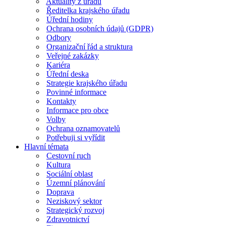
Aktuality z úřadu
Ředitelka krajského úřadu
Úřední hodiny
Ochrana osobních údajů (GDPR)
Odbory
Organizační řád a struktura
Veřejné zakázky
Kariéra
Úřední deska
Strategie krajského úřadu
Povinné informace
Kontakty
Informace pro obce
Volby
Ochrana oznamovatelů
Potřebuji si vyřídit
Hlavní témata
Cestovní ruch
Kultura
Sociální oblast
Územní plánování
Doprava
Neziskový sektor
Strategický rozvoj
Zdravotnictví