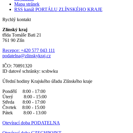
Mapa stránek
RSS kanál PORTÁLU ZLÍNSKÉHO KRAJE
Rychlý kontakt
Zlínský kraj
třída Tomáše Bati 21
761 90 Zlín
Recepce: +420 577 043 111
podatelna@zlinskykraj.cz
IČO: 70891320
ID datové schránky: scsbwku
Úřední hodiny Krajského úřadu Zlínského kraje
Pondělí 8:00 - 17:00
Úterý 8:00 - 15:00
Středa 8:00 - 17:00
Čtvrtek 8:00 - 15:00
Pátek 8:00 - 13:00
Otevírací doba PODATELNA
Otevírací doba CZECHPOINT