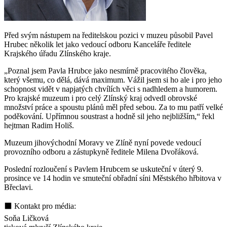
Před svým nástupem na ředitelskou pozici v muzeu působil Pavel
Hrubec několik let jako vedoucí odboru Kanceláře ředitele
Krajského úřadu Zlínského kraje.
„Poznal jsem Pavla Hrubce jako nesmírně pracovitého člověka,
který všemu, co dělá, dává maximum. Vážil jsem si ho ale i pro jeho
schopnost vidět v napjatých chvílích věci s nadhledem a humorem.
Pro krajské muzeum i pro celý Zlínský kraj odvedl obrovské
množství práce a spoustu plánů měl před sebou. Za to mu patří velké
poděkování. Upřímnou soustrast a hodně sil jeho nejbližším,“ řekl
hejtman Radim Holiš.
Muzeum jihovýchodní Moravy ve Zlíně nyní povede vedoucí
provozního odboru a zástupkyně ředitele Milena Dvořáková.
Poslední rozloučení s Pavlem Hrubcem se uskuteční v úterý 9.
prosince ve 14 hodin ve smuteční obřadní síni Městského hřbitova v
Břeclavi.
⬛ Kontakt pro média:
Soňa Ličková