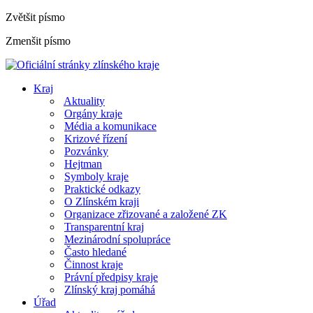
Zvětšit písmo
Zmenšit písmo
Kraj
Aktuality
Orgány kraje
Média a komunikace
Krizové řízení
Pozvánky
Hejtman
Symboly kraje
Praktické odkazy
O Zlínském kraji
Organizace zřizované a založené ZK
Transparentní kraj
Mezinárodní spolupráce
Často hledané
Činnost kraje
Právní předpisy kraje
Zlínský kraj pomáhá
Úřad