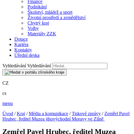
Finance
Podnikání
Školství, mládež a sport
Životní prostředí a zemědělství
Chytrý kraj
Volby
Materiály ZZK
Dotace
Kariéra
Kontakty
Úřední deska
Vyhledávání
Vyhledávání
CZ
cs
menu
Úvod
/
Kraj
/
Média a komunikace
/
Tiskové zprávy
/
Zemřel Pavel
Hrubec, ředitel Muzea jihovýchodní Moravy ve Zlíně
Zemřel Pavel Hrubec, ředitel Muzea