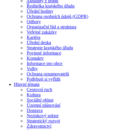
Aktuality z úřadu
Ředitelka krajského úřadu
Úřední hodiny
Ochrana osobních údajů (GDPR)
Odbory
Organizační řád a struktura
Veřejné zakázky
Kariéra
Úřední deska
Strategie krajského úřadu
Povinné informace
Kontakty
Informace pro obce
Volby
Ochrana oznamovatelů
Potřebuji si vyřídit
Hlavní témata
Cestovní ruch
Kultura
Sociální oblast
Územní plánování
Doprava
Neziskový sektor
Strategický rozvoj
Zdravotnictví