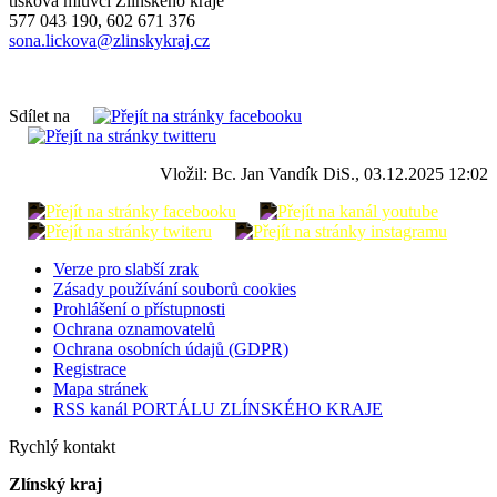
tisková mluvčí Zlínského kraje
577 043 190, 602 671 376
sona.lickova@zlinskykraj.cz
Sdílet na
Vložil: Bc. Jan Vandík DiS., 03.12.2025 12:02
Verze pro slabší zrak
Zásady používání souborů cookies
Prohlášení o přístupnosti
Ochrana oznamovatelů
Ochrana osobních údajů (GDPR)
Registrace
Mapa stránek
RSS kanál PORTÁLU ZLÍNSKÉHO KRAJE
Rychlý kontakt
Zlínský kraj