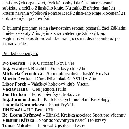
neziskových organizací, fyzické osoby i další zainteresované
subjekty z celého Zlínského kraje. Na základě předem daných
kritérií navrhla výběrová komise Radě Zlínského kraje k ocenění 21
dobrovolných pracovníků.
O kulturní program se na slavnostním setkání postarali žáci Základní
umělecké školy Zlín, jejímž zřizovatelem je Zlínský kraj.
Hejtmanství letos dobrovolníky pracující s mládeži ocenilo už po
jednadvacáté.
Přehled oceněných:
Ivo Bedřich –
FK Ostrožská Nová Ves
Ing. František Brachtl
–
Fotbalový club Zlín
Michaela Černotová
–
Sbor dobrovolných hasičů Hovězí
Martin Dynka
–
Dům dětí a mládeže ASTRA Zlín
Libor Forch
–
Valašský hokejový klub, Vsetín
Václav Hána
–
Orel jednota Hulín
Jan Hruban
–
Tenis Trávníky Otrokovice
Ing. Jaromír Janát
–
Klub leteckých modelářů Březolupy
Ludmila Kocourková
–
Skaut Fryšták
Jiří Kovář
–
HC Berani Zlín
Bc. Leona Krčmová
– Zlínská Krajská asociace Sport pro všechny
Vlastimil Křižka
– Sbor dobrovolných hasičů Doubravy
Tomáš Mikulec
– TJ Sokol Újezdec – Těšov