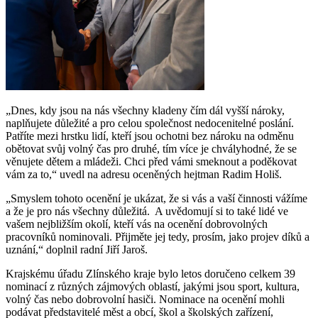
„Dnes, kdy jsou na nás všechny kladeny čím dál vyšší nároky,
naplňujete důležité a pro celou společnost nedocenitelné poslání.
Patříte mezi hrstku lidí, kteří jsou ochotni bez nároku na odměnu
obětovat svůj volný čas pro druhé, tím více je chvályhodné, že se
věnujete dětem a mládeži. Chci před vámi smeknout a poděkovat
vám za to,“ uvedl na adresu oceněných hejtman Radim Holiš.
„Smyslem tohoto ocenění je ukázat, že si vás a vaší činnosti vážíme
a že je pro nás všechny důležitá. A uvědomují si to také lidé ve
vašem nejbližším okolí, kteří vás na ocenění dobrovolných
pracovníků nominovali. Přijměte jej tedy, prosím, jako projev díků a
uznání,“ doplnil radní Jiří Jaroš.
Krajskému úřadu Zlínského kraje bylo letos doručeno celkem 39
nominací z různých zájmových oblastí, jakými jsou sport, kultura,
volný čas nebo dobrovolní hasiči. Nominace na ocenění mohli
podávat představitelé měst a obcí, škol a školských zařízení,