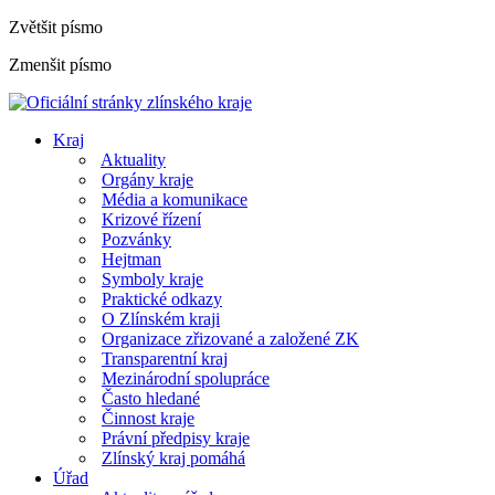
Zvětšit písmo
Zmenšit písmo
Kraj
Aktuality
Orgány kraje
Média a komunikace
Krizové řízení
Pozvánky
Hejtman
Symboly kraje
Praktické odkazy
O Zlínském kraji
Organizace zřizované a založené ZK
Transparentní kraj
Mezinárodní spolupráce
Často hledané
Činnost kraje
Právní předpisy kraje
Zlínský kraj pomáhá
Úřad