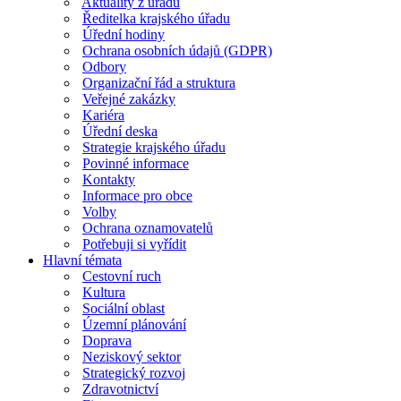
Aktuality z úřadu
Ředitelka krajského úřadu
Úřední hodiny
Ochrana osobních údajů (GDPR)
Odbory
Organizační řád a struktura
Veřejné zakázky
Kariéra
Úřední deska
Strategie krajského úřadu
Povinné informace
Kontakty
Informace pro obce
Volby
Ochrana oznamovatelů
Potřebuji si vyřídit
Hlavní témata
Cestovní ruch
Kultura
Sociální oblast
Územní plánování
Doprava
Neziskový sektor
Strategický rozvoj
Zdravotnictví