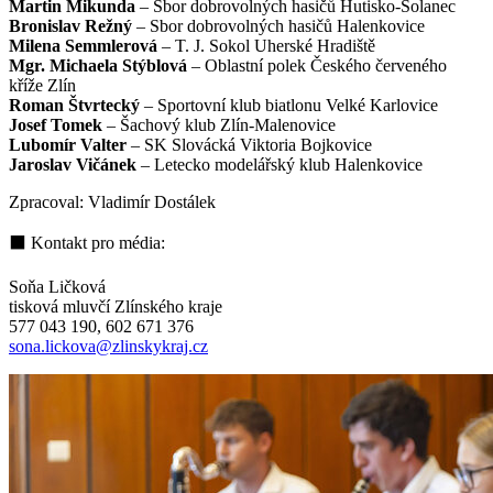
Martin Mikunda
–
Sbor dobrovolných hasičů Hutisko-Solanec
Bronislav Režný
–
Sbor dobrovolných hasičů Halenkovice
Milena Semmlerová
–
T. J. Sokol Uherské Hradiště
Mgr. Michaela Stýblová
–
Oblastní polek Českého červeného
kříže Zlín
Roman Štvrtecký
– Sportovní klub biatlonu Velké Karlovice
Josef Tomek
–
Šachový klub Zlín-Malenovice
Lubomír Valter
– SK Slovácká Viktoria Bojkovice
Jaroslav Vičánek
–
Letecko modelářský klub Halenkovice
Zpracoval: Vladimír Dostálek
⬛ Kontakt pro média:
Soňa Ličková
tisková mluvčí Zlínského kraje
577 043 190, 602 671 376
sona.lickova@zlinskykraj.cz