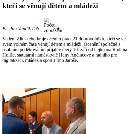
kteří se věnují dětem a mládeži
Bc. Jan Vandík DiS.
856
Vedení Zlínského kraje ocenilo práci 21 dobrovolníků, kteří se ve
svém volném čase věnují dětem a mládeži. Ocenění společně s
osobním poděkováním přijali v úterý 10. září od hejtmana Radima
Holiše, statutární náměstkyně Hany Ančincové a radního pro
digitalizaci, mládež a sport Jiřího Jaroše.