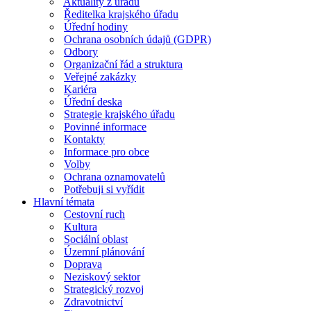
Aktuality z úřadu
Ředitelka krajského úřadu
Úřední hodiny
Ochrana osobních údajů (GDPR)
Odbory
Organizační řád a struktura
Veřejné zakázky
Kariéra
Úřední deska
Strategie krajského úřadu
Povinné informace
Kontakty
Informace pro obce
Volby
Ochrana oznamovatelů
Potřebuji si vyřídit
Hlavní témata
Cestovní ruch
Kultura
Sociální oblast
Územní plánování
Doprava
Neziskový sektor
Strategický rozvoj
Zdravotnictví