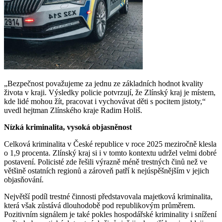
„Bezpečnost považujeme za jednu ze základních hodnot kvality
života v kraji. Výsledky policie potvrzují, že Zlínský kraj je místem,
kde lidé mohou žít, pracovat i vychovávat děti s pocitem jistoty,“
uvedl hejtman Zlínského kraje Radim Holiš.
Nízká kriminalita, vysoká objasněnost
Celková kriminalita v České republice v roce 2025 meziročně klesla
o 1,9 procenta. Zlínský kraj si i v tomto kontextu udržel velmi dobré
postavení. Policisté zde řešili výrazně méně trestných činů než ve
většině ostatních regionů a zároveň patří k nejúspěšnějším v jejich
objasňování.
Největší podíl trestné činnosti představovala majetková kriminalita,
která však zůstává dlouhodobě pod republikovým průměrem.
Pozitivním signálem je také pokles hospodářské kriminality i snížení