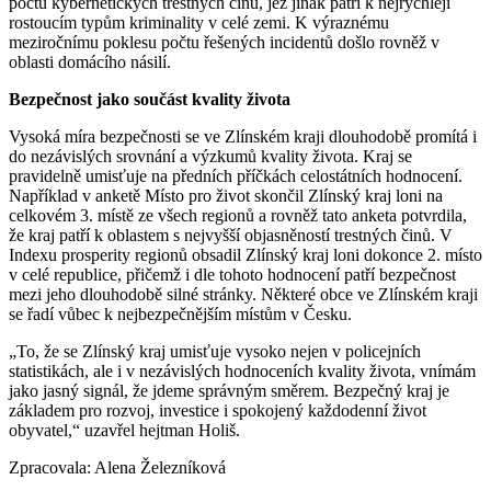
počtu kybernetických trestných činů, jež jinak patří k nejrychleji
rostoucím typům kriminality v celé zemi. K výraznému
meziročnímu poklesu počtu řešených incidentů došlo rovněž v
oblasti domácího násilí.
Bezpečnost jako součást kvality života
Vysoká míra bezpečnosti se ve Zlínském kraji dlouhodobě promítá i
do nezávislých srovnání a výzkumů kvality života. Kraj se
pravidelně umisťuje na předních příčkách celostátních hodnocení.
Například v anketě Místo pro život skončil Zlínský kraj loni na
celkovém 3. místě ze všech regionů a rovněž tato anketa potvrdila,
že kraj patří k oblastem s nejvyšší objasněností trestných činů. V
Indexu prosperity regionů obsadil Zlínský kraj loni dokonce 2. místo
v celé republice, přičemž i dle tohoto hodnocení patří bezpečnost
mezi jeho dlouhodobě silné stránky. Některé obce ve Zlínském kraji
se řadí vůbec k nejbezpečnějším místům v Česku.
„To, že se Zlínský kraj umisťuje vysoko nejen v policejních
statistikách, ale i v nezávislých hodnoceních kvality života, vnímám
jako jasný signál, že jdeme správným směrem. Bezpečný kraj je
základem pro rozvoj, investice i spokojený každodenní život
obyvatel,“ uzavřel hejtman Holiš.
Zpracovala: Alena Železníková