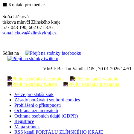
⬛ Kontakt pro média:
Soňa Ličková
tisková mluvčí Zlínského kraje
577 043 190, 602 671 376
sona.lickova@zlinskykraj.cz
Sdílet na
Vložil: Bc. Jan Vandík DiS., 30.01.2026 14:51
Verze pro slabší zrak
Zásady používání souborů cookies
Prohlášení o přístupnosti
Ochrana oznamovatelů
Ochrana osobních údajů (GDPR)
Registrace
Mapa stránek
RSS kanál PORTÁLU ZLÍNSKÉHO KRAJE