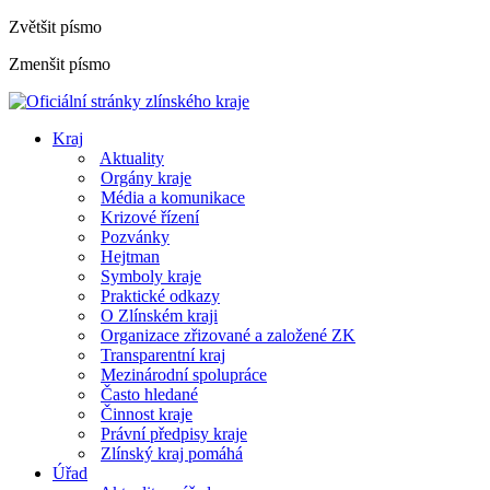
Zvětšit písmo
Zmenšit písmo
Kraj
Aktuality
Orgány kraje
Média a komunikace
Krizové řízení
Pozvánky
Hejtman
Symboly kraje
Praktické odkazy
O Zlínském kraji
Organizace zřizované a založené ZK
Transparentní kraj
Mezinárodní spolupráce
Často hledané
Činnost kraje
Právní předpisy kraje
Zlínský kraj pomáhá
Úřad