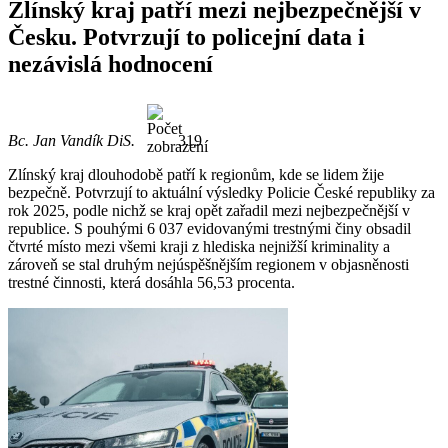
Zlínský kraj patří mezi nejbezpečnější v
Česku. Potvrzují to policejní data i
nezávislá hodnocení
Bc. Jan Vandík DiS.
319
Zlínský kraj dlouhodobě patří k regionům, kde se lidem žije
bezpečně. Potvrzují to aktuální výsledky Policie České republiky za
rok 2025, podle nichž se kraj opět zařadil mezi nejbezpečnější v
republice. S pouhými 6 037 evidovanými trestnými činy obsadil
čtvrté místo mezi všemi kraji z hlediska nejnižší kriminality a
zároveň se stal druhým nejúspěšnějším regionem v objasněnosti
trestné činnosti, která dosáhla 56,53 procenta.