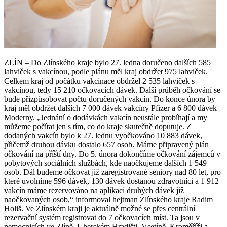
ZLÍN – Do Zlínského kraje bylo 27. ledna doručeno dalších 585
lahviček s vakcínou, podle plánu měl kraj obdržet 975 lahviček.
Celkem kraj od počátku vakcinace obdržel 2 535 lahviček s
vakcínou, tedy 15 210 očkovacích dávek. Další průběh očkování se
bude přizpůsobovat počtu doručených vakcín. Do konce února by
kraj měl obdržet dalších 7 000 dávek vakcíny Pfizer a 6 800 dávek
Moderny. „Jednání o dodávkách vakcín neustále probíhají a my
můžeme počítat jen s tím, co do kraje skutečně doputuje. Z
dodaných vakcín bylo k 27. lednu vyočkováno 10 883 dávek,
přičemž druhou dávku dostalo 657 osob. Máme připravený plán
očkování na příští dny. Do 5. února dokončíme očkování zájemců v
pobytových sociálních službách, kde naočkujeme dalších 1 549
osob. Dál budeme očkovat již zaregistrované seniory nad 80 let, pro
které uvolníme 596 dávek, 130 dávek dostanou zdravotníci a 1 912
vakcín máme rezervováno na aplikaci druhých dávek již
naočkovaných osob,“ informoval hejtman Zlínského kraje Radim
Holiš. Ve Zlínském kraji je aktuálně možné se přes centrální
rezervační systém registrovat do 7 očkovacích míst. Ta jsou v
nemocnicích ve Zlíně, Uherském Hradišti, Vsetíně, Kroměříži a