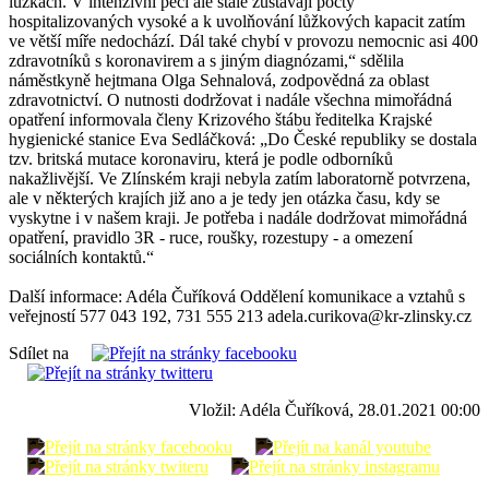
lůžkách. V intenzivní péči ale stále zůstávají počty
hospitalizovaných vysoké a k uvolňování lůžkových kapacit zatím
ve větší míře nedochází. Dál také chybí v provozu nemocnic asi 400
zdravotníků s koronavirem a s jiným diagnózami,“ sdělila
náměstkyně hejtmana Olga Sehnalová, zodpovědná za oblast
zdravotnictví. O nutnosti dodržovat i nadále všechna mimořádná
opatření informovala členy Krizového štábu ředitelka Krajské
hygienické stanice Eva Sedláčková: „Do České republiky se dostala
tzv. britská mutace koronaviru, která je podle odborníků
nakažlivější. Ve Zlínském kraji nebyla zatím laboratorně potvrzena,
ale v některých krajích již ano a je tedy jen otázka času, kdy se
vyskytne i v našem kraji. Je potřeba i nadále dodržovat mimořádná
opatření, pravidlo 3R - ruce, roušky, rozestupy - a omezení
sociálních kontaktů.“
Další informace: Adéla Čuříková Oddělení komunikace a vztahů s
veřejností 577 043 192, 731 555 213 adela.curikova@kr-zlinsky.cz
Sdílet na
Vložil: Adéla Čuříková, 28.01.2021 00:00