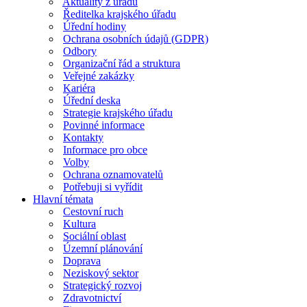
Aktuality z úřadu
Ředitelka krajského úřadu
Úřední hodiny
Ochrana osobních údajů (GDPR)
Odbory
Organizační řád a struktura
Veřejné zakázky
Kariéra
Úřední deska
Strategie krajského úřadu
Povinné informace
Kontakty
Informace pro obce
Volby
Ochrana oznamovatelů
Potřebuji si vyřídit
Hlavní témata
Cestovní ruch
Kultura
Sociální oblast
Územní plánování
Doprava
Neziskový sektor
Strategický rozvoj
Zdravotnictví