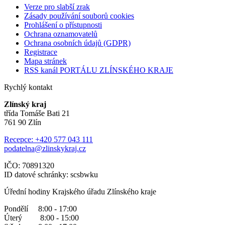
Verze pro slabší zrak
Zásady používání souborů cookies
Prohlášení o přístupnosti
Ochrana oznamovatelů
Ochrana osobních údajů (GDPR)
Registrace
Mapa stránek
RSS kanál PORTÁLU ZLÍNSKÉHO KRAJE
Rychlý kontakt
Zlínský kraj
třída Tomáše Bati 21
761 90 Zlín
Recepce: +420 577 043 111
podatelna@zlinskykraj.cz
IČO: 70891320
ID datové schránky: scsbwku
Úřední hodiny Krajského úřadu Zlínského kraje
Pondělí 8:00 - 17:00
Úterý 8:00 - 15:00