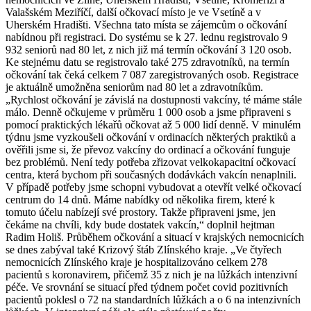
Valašském Meziříčí, další očkovací místo je ve Vsetíně a v
Uherském Hradišti. Všechna tato místa se zájemcům o očkování
nabídnou při registraci. Do systému se k 27. lednu registrovalo 9
932 seniorů nad 80 let, z nich již má termín očkování 3 120 osob.
Ke stejnému datu se registrovalo také 275 zdravotníků, na termín
očkování tak čeká celkem 7 087 zaregistrovaných osob. Registrace
je aktuálně umožněna seniorům nad 80 let a zdravotníkům.
„Rychlost očkování je závislá na dostupnosti vakcíny, té máme stále
málo. Denně očkujeme v průměru 1 000 osob a jsme připraveni s
pomocí praktických lékařů očkovat až 5 000 lidí denně. V minulém
týdnu jsme vyzkoušeli očkování v ordinacích některých praktiků a
ověřili jsme si, že převoz vakcíny do ordinací a očkování funguje
bez problémů. Není tedy potřeba zřizovat velkokapacitní očkovací
centra, která bychom při současných dodávkách vakcín nenaplnili.
V případě potřeby jsme schopni vybudovat a otevřít velké očkovací
centrum do 14 dnů. Máme nabídky od několika firem, které k
tomuto účelu nabízejí své prostory. Takže připraveni jsme, jen
čekáme na chvíli, kdy bude dostatek vakcín,“ doplnil hejtman
Radim Holiš. Průběhem očkování a situací v krajských nemocnicích
se dnes zabýval také Krizový štáb Zlínského kraje. „Ve čtyřech
nemocnicích Zlínského kraje je hospitalizováno celkem 278
pacientů s koronavirem, přičemž 35 z nich je na lůžkách intenzivní
péče. Ve srovnání se situací před týdnem počet covid pozitivních
pacientů poklesl o 72 na standardních lůžkách a o 6 na intenzivních