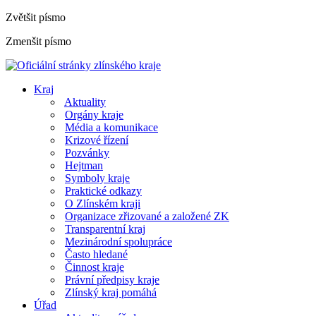
Zvětšit písmo
Zmenšit písmo
Kraj
Aktuality
Orgány kraje
Média a komunikace
Krizové řízení
Pozvánky
Hejtman
Symboly kraje
Praktické odkazy
O Zlínském kraji
Organizace zřizované a založené ZK
Transparentní kraj
Mezinárodní spolupráce
Často hledané
Činnost kraje
Právní předpisy kraje
Zlínský kraj pomáhá
Úřad