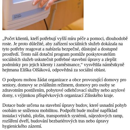
„Počet klientů, kteří potřebují vyšší míru péče a pomoci, dlouhodobě
roste. Je proto důležité, aby zařízení sociálních služeb dokázala na
tyto potřeby reagovat a nabízela bezpečné, důstojné a dostupné
prostředí. Tento náš dotační program pomůže poskytovatelům
sociálních služeb uskutečnit potřebné stavební úpravy a zlepšit
podmínky pro jejich klienty i zaměstnance,“ vysvětlila náměstkyně
hejtmana Eliška Olšáková, odpovědná za sociální oblast.
O podporu mohou žádat organizace a obce provozující domovy pro
seniory, domovy se zvláštním režimem, domovy pro osoby se
zdravotním postižením, pobytové odlehčovací služby nebo azylové
domy, s výjimkou příspěvkových organizací Zlínského kraje.
Dotace bude určena na stavební úpravy budov, které usnadní pohyb
osobám se sníženou mobilitou. Podpořit bude možné například
instalaci výtahů, plošin, transportních systémů, nájezdových ramp,
rozšíření dveří, budování bezbariérových tras nebo úpravy
hygienického zázemí.