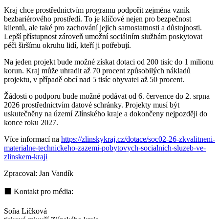
Kraj chce prostřednictvím programu podpořit zejména vznik
bezbariérového prostředí. To je klíčové nejen pro bezpečnost
klientů, ale také pro zachování jejich samostatnosti a důstojnosti.
Lepší přístupnost zároveň umožní sociálním službám poskytovat
péči širšímu okruhu lidí, kteří ji potřebují.
Na jeden projekt bude možné získat dotaci od 200 tisíc do 1 milionu
korun. Kraj může uhradit až 70 procent způsobilých nákladů
projektu, v případě obcí nad 5 tisíc obyvatel až 50 procent.
Žádosti o podporu bude možné podávat od 6. července do 2. srpna
2026 prostřednictvím datové schránky. Projekty musí být
uskutečněny na území Zlínského kraje a dokončeny nejpozději do
konce roku 2027.
Více informací na
https://zlinskykraj.cz/dotace/soc02-26-zkvalitneni-
materialne-technickeho-zazemi-pobytovych-socialnich-sluzeb-ve-
zlinskem-kraji
Zpracoval: Jan Vandík
⬛ Kontakt pro média:
Soňa Ličková