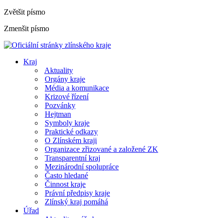
Zvětšit písmo
Zmenšit písmo
Kraj
Aktuality
Orgány kraje
Média a komunikace
Krizové řízení
Pozvánky
Hejtman
Symboly kraje
Praktické odkazy
O Zlínském kraji
Organizace zřizované a založené ZK
Transparentní kraj
Mezinárodní spolupráce
Často hledané
Činnost kraje
Právní předpisy kraje
Zlínský kraj pomáhá
Úřad