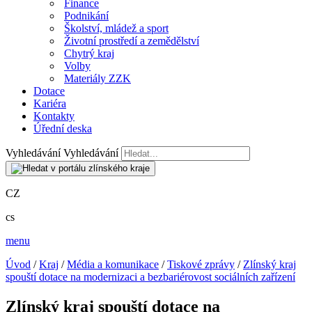
Finance
Podnikání
Školství, mládež a sport
Životní prostředí a zemědělství
Chytrý kraj
Volby
Materiály ZZK
Dotace
Kariéra
Kontakty
Úřední deska
Vyhledávání
Vyhledávání
CZ
cs
menu
Úvod
/
Kraj
/
Média a komunikace
/
Tiskové zprávy
/
Zlínský kraj
spouští dotace na modernizaci a bezbariérovost sociálních zařízení
Zlínský kraj spouští dotace na