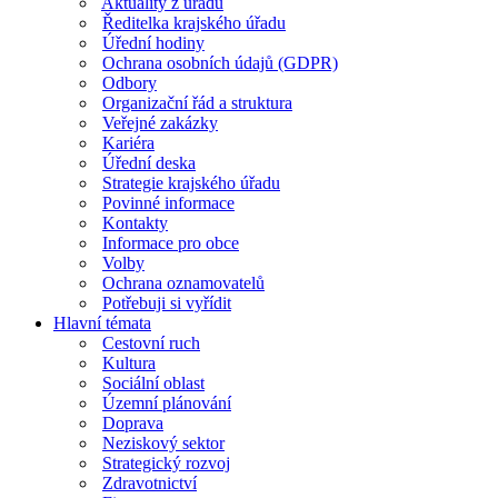
Aktuality z úřadu
Ředitelka krajského úřadu
Úřední hodiny
Ochrana osobních údajů (GDPR)
Odbory
Organizační řád a struktura
Veřejné zakázky
Kariéra
Úřední deska
Strategie krajského úřadu
Povinné informace
Kontakty
Informace pro obce
Volby
Ochrana oznamovatelů
Potřebuji si vyřídit
Hlavní témata
Cestovní ruch
Kultura
Sociální oblast
Územní plánování
Doprava
Neziskový sektor
Strategický rozvoj
Zdravotnictví