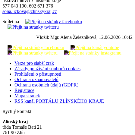
tisková mluvčí Zlínského kraje
577 043 190, 602 671 376
sona.lickova@zlinskykraj.cz
Sdílet na
Vložil: Mgr. Alena Železníková, 12.06.2026 10:42
Verze pro slabší zrak
Zásady používání souborů cookies
Prohlášení o přístupnosti
Ochrana oznamovatelů
Ochrana osobních údajů (GDPR)
Registrace
Mapa stránek
RSS kanál PORTÁLU ZLÍNSKÉHO KRAJE
Rychlý kontakt
Zlínský kraj
třída Tomáše Bati 21
761 90 Zlín