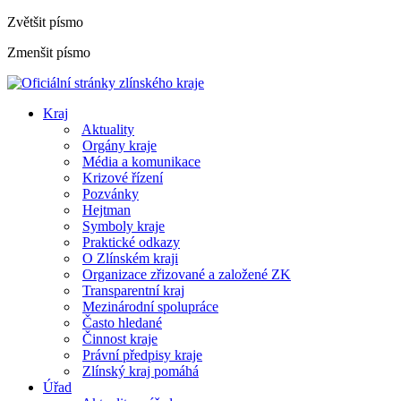
Zvětšit písmo
Zmenšit písmo
Kraj
Aktuality
Orgány kraje
Média a komunikace
Krizové řízení
Pozvánky
Hejtman
Symboly kraje
Praktické odkazy
O Zlínském kraji
Organizace zřizované a založené ZK
Transparentní kraj
Mezinárodní spolupráce
Často hledané
Činnost kraje
Právní předpisy kraje
Zlínský kraj pomáhá
Úřad