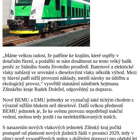
„Máme velkou radost, že patříme ke krajům, které uspěly v
dotačním řízení, a podařilo se nám dosáhnout na tento velký balík
peněz ze Státního fondu životního prostředí. Bateriové a elektrické
vlaky nabízejí ve srovnání s dieselovými vlaky několik výhod. Mezi
ty hlavní patří nižší provozní náklady, menší nároky na údržbu a
ekologický provoz,“ vysvětlil statutární náměstek hejtmana
Zlínského kraje Radek Doležel, odpovědný za dopravu.
Nové BEMU a EMU jednotky se vyznačují také tichým chodem s
výrazně nižším hlukem než dieselové. Další velkou předností
BEMU jednotek je, že ke svému provozu nepotřebují trakční
vedení, mohou tedy jezdit i na neelektrifikovaných tratích.
S nasazením nových vlakových jednotek Zlínský kraj počítá
postupně od platnosti nových jízdních řádů v prosinci 2029, tedy v
rámci nově vysoutěžených smluv s drážními dopravci pro období let