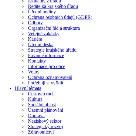
Aktuality z úřadu
Ředitelka krajského úřadu
Úřední hodiny
Ochrana osobních údajů (GDPR)
Odbory
Organizační řád a struktura
Veřejné zakázky
Kariéra
Úřední deska
Strategie krajského úřadu
Povinné informace
Kontakty
Informace pro obce
Volby
Ochrana oznamovatelů
Potřebuji si vyřídit
Hlavní témata
Cestovní ruch
Kultura
Sociální oblast
Územní plánování
Doprava
Neziskový sektor
Strategický rozvoj
Zdravotnictví