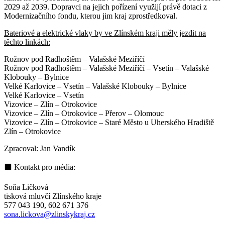
2029 až 2039. Dopravci na jejich pořízení využijí právě dotaci z
Modernizačního fondu, kterou jim kraj zprostředkoval.
Bateriové a elektrické vlaky by ve Zlínském kraji měly jezdit na
těchto linkách:
Rožnov pod Radhoštěm – Valašské Meziříčí
Rožnov pod Radhoštěm – Valašské Meziříčí – Vsetín – Valašské
Klobouky – Bylnice
Velké Karlovice – Vsetín – Valašské Klobouky – Bylnice
Velké Karlovice – Vsetín
Vizovice – Zlín – Otrokovice
Vizovice – Zlín – Otrokovice – Přerov – Olomouc
Vizovice – Zlín – Otrokovice – Staré Město u Uherského Hradiště
Zlín – Otrokovice
Zpracoval: Jan Vandík
⬛ Kontakt pro média:
Soňa Ličková
tisková mluvčí Zlínského kraje
577 043 190, 602 671 376
sona.lickova@zlinskykraj.cz