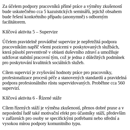
Za účelem podpory pracovníků přímé práce a výměny zkušeností
bude uskutečněno cca 5 kazuistických seminářů, jejichž obsahem
bude řešení konkrétního případu (anonymně) s odborným
facilitátorem.
Klíčová aktivita 5 – Supervize
Účelem pravidelně prováděné supervize je nepřetržitá podpora
pracovníkům napříč všemi pozicemi v poskytovaných službách,
která působí preventivně v oblasti duševního zdraví a umožňuje
udržovat stabilní pracovní tým, což je jedna z důležitých podmínek
pro poskytování kvalitních sociálních služeb.
Cílem supervizí je zvyšování hodnoty práce pro pracovníky,
profesionalizace procesů péče a stanovených standardů a pravidelná
podpora profesionálního růstu supervidovaných. Proběhne cca 560
supervizí.
Klíčová aktivita 6 - Řízené stáže
Cílem řízených stáží je výměna zkušeností, přenos dobré praxe a v
neposlední řadě také motivační efekt pro účastníky stáží, především
v zařízeních pro osoby se specifickými potřebami nebo střední a
vysokou mírou podpory komunitního typu.