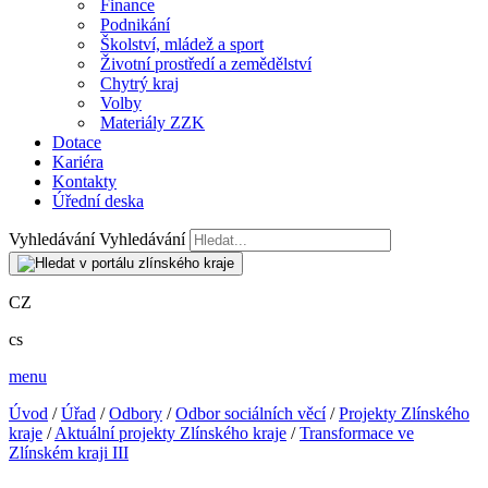
Finance
Podnikání
Školství, mládež a sport
Životní prostředí a zemědělství
Chytrý kraj
Volby
Materiály ZZK
Dotace
Kariéra
Kontakty
Úřední deska
Vyhledávání
Vyhledávání
CZ
cs
menu
Úvod
/
Úřad
/
Odbory
/
Odbor sociálních věcí
/
Projekty Zlínského
kraje
/
Aktuální projekty Zlínského kraje
/
Transformace ve
Zlínském kraji III