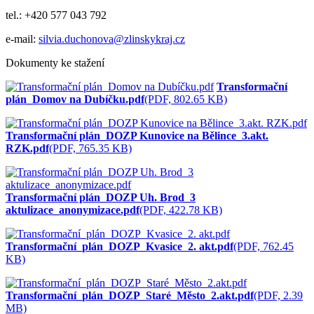
tel.: +420 577 043 792
e-mail:
silvia.duchonova@zlinskykraj.cz
Dokumenty ke stažení
Transformační
plán_Domov na Dubíčku.pdf
(PDF, 802.65 KB)
Transformační plán_DOZP Kunovice na Bělince_3.akt.
RZK.pdf
(PDF, 765.35 KB)
Transformační plán_DOZP Uh. Brod_3
aktulizace_anonymizace.pdf
(PDF, 422.78 KB)
Transformační_plán_DOZP_Kvasice_2. akt.pdf
(PDF, 762.45
KB)
Transformační_plán_DOZP_Staré_Město_2.akt.pdf
(PDF, 2.39
MB)