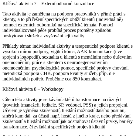
Klíčová aktivita 7 – Externí odborné konzultace
Tato aktivita je zaměřena na podporu pracovníků v přímé práci s
klienty, a to při řešení specifických obtíží klientů (individuálně)
pomocí externích odborníků na specifická témata. Pomocí
individualizované péče probíhá proces proměny způsobu
poskytování služeb a zvyšování její kvality.
Příklady témat: individuální aktivity a terapeutická podpora klientů s
vysokou mírou podpory, vigilní kóma, AAK komunikace (i ve
spojení s logopedií), sexualita u klientů s mentálním nebo duševním
onemocněním, práce s klientem s neurodegenerativním
onemocněním, psychologická pomoc, specifické projevy chování,
metodická podpora CHB, podpora kvality služeb, příp. dle
individuálních potřeb. Proběhne cca 850 konzultací.
Klíčová aktivita 8 – Workshopy
Cílem této aktivity je setkávání aktérů transformace na různých
úrovních (manažeři, ředitelé, SP, vedoucí, PSS) a jejich propojení.
Účelem je výměna zkušeností, hledání možností dalšího posunu,
směrů kam dál, za účasti např. hostů z jiného kraje, nebo předávání
zkušeností a hledání možností jak odstraňovat ústavní prvky, bariéry
transformace, či zvládání specifických projevů klientů