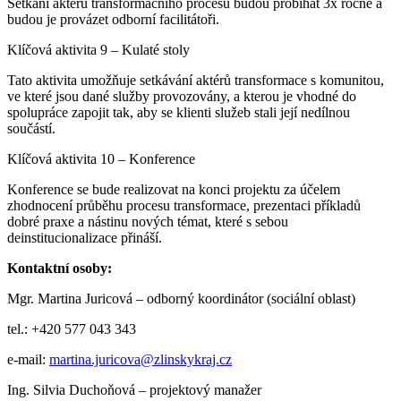
Setkání aktérů transformačního procesu budou probíhat 3x ročně a
budou je provázet odborní facilitátoři.
Klíčová aktivita 9 – Kulaté stoly
Tato aktivita umožňuje setkávání aktérů transformace s komunitou,
ve které jsou dané služby provozovány, a kterou je vhodné do
spolupráce zapojit tak, aby se klienti služeb stali její nedílnou
součástí.
Klíčová aktivita 10 – Konference
Konference se bude realizovat na konci projektu za účelem
zhodnocení průběhu procesu transformace, prezentaci příkladů
dobré praxe a nástinu nových témat, které s sebou
deinstitucionalizace přináší.
Kontaktní osoby:
Mgr. Martina Juricová – odborný koordinátor (sociální oblast)
tel.: +420 577 043 343
e-mail:
martina.juricova@zlinskykraj.cz
Ing. Silvia Duchoňová – projektový manažer