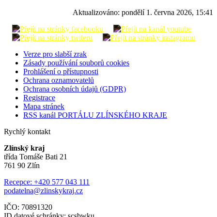
Aktualizováno:
pondělí 1. června 2026, 15:41
Verze pro slabší zrak
Zásady používání souborů cookies
Prohlášení o přístupnosti
Ochrana oznamovatelů
Ochrana osobních údajů (GDPR)
Registrace
Mapa stránek
RSS kanál PORTÁLU ZLÍNSKÉHO KRAJE
Rychlý kontakt
Zlínský kraj
třída Tomáše Bati 21
761 90 Zlín
Recepce: +420 577 043 111
podatelna@zlinskykraj.cz
IČO: 70891320
ID datové schránky: scsbwku