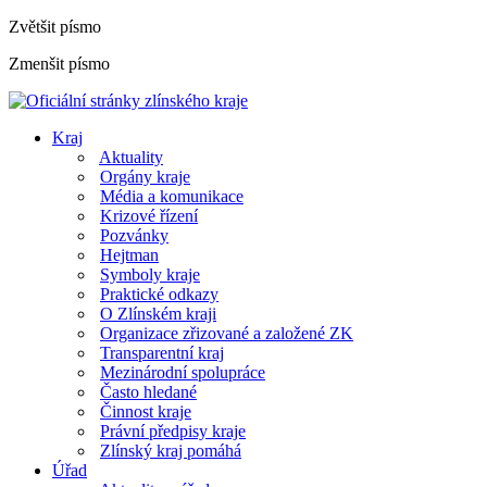
Zvětšit písmo
Zmenšit písmo
Kraj
Aktuality
Orgány kraje
Média a komunikace
Krizové řízení
Pozvánky
Hejtman
Symboly kraje
Praktické odkazy
O Zlínském kraji
Organizace zřizované a založené ZK
Transparentní kraj
Mezinárodní spolupráce
Často hledané
Činnost kraje
Právní předpisy kraje
Zlínský kraj pomáhá
Úřad