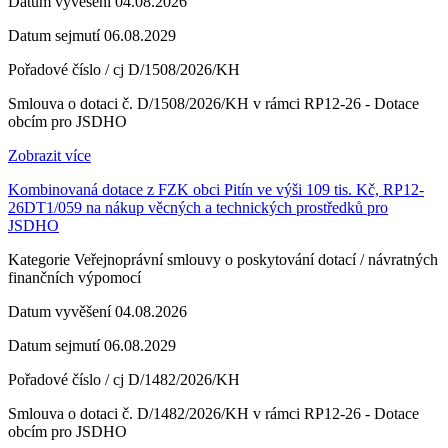
Datum vyvěšení
04.08.2026
Datum sejmutí
06.08.2029
Pořadové číslo / cj
D/1508/2026/KH
Smlouva o dotaci č. D/1508/2026/KH v rámci RP12-26 - Dotace
obcím pro JSDHO
Zobrazit více
Kombinovaná dotace z FZK obci Pitín ve výši 109 tis. Kč, RP12-
26DT1/059 na nákup věcných a technických prostředků pro
JSDHO
Kategorie
Veřejnoprávní smlouvy o poskytování dotací / návratných
finančních výpomocí
Datum vyvěšení
04.08.2026
Datum sejmutí
06.08.2029
Pořadové číslo / cj
D/1482/2026/KH
Smlouva o dotaci č. D/1482/2026/KH v rámci RP12-26 - Dotace
obcím pro JSDHO