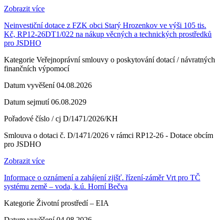
Zobrazit více
Neinvestiční dotace z FZK obci Starý Hrozenkov ve výši 105 tis.
Kč, RP12-26DT1/022 na nákup věcných a technických prostředků
pro JSDHO
Kategorie
Veřejnoprávní smlouvy o poskytování dotací / návratných
finančních výpomocí
Datum vyvěšení
04.08.2026
Datum sejmutí
06.08.2029
Pořadové číslo / cj
D/1471/2026/KH
Smlouva o dotaci č. D/1471/2026 v rámci RP12-26 - Dotace obcím
pro JSDHO
Zobrazit více
Informace o oznámení a zahájení zjišť. řízení-záměr Vrt pro TČ
systému země – voda, k.ú. Horní Bečva
Kategorie
Životní prostředí – EIA
Datum vyvěšení
04.08.2026