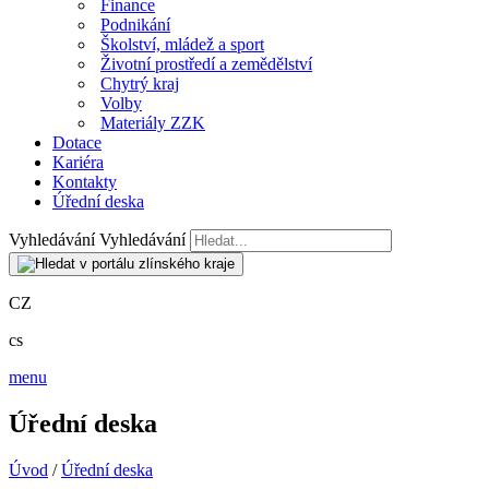
Finance
Podnikání
Školství, mládež a sport
Životní prostředí a zemědělství
Chytrý kraj
Volby
Materiály ZZK
Dotace
Kariéra
Kontakty
Úřední deska
Vyhledávání
Vyhledávání
CZ
cs
menu
Úřední deska
Úvod
/
Úřední deska