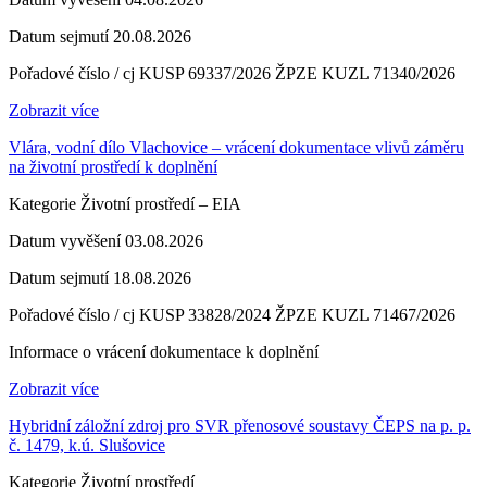
Datum sejmutí
20.08.2026
Pořadové číslo / cj
KUSP 69337/2026 ŽPZE KUZL 71340/2026
Zobrazit více
Vlára, vodní dílo Vlachovice – vrácení dokumentace vlivů záměru
na životní prostředí k doplnění
Kategorie
Životní prostředí – EIA
Datum vyvěšení
03.08.2026
Datum sejmutí
18.08.2026
Pořadové číslo / cj
KUSP 33828/2024 ŽPZE KUZL 71467/2026
Informace o vrácení dokumentace k doplnění
Zobrazit více
Hybridní záložní zdroj pro SVR přenosové soustavy ČEPS na p. p.
č. 1479, k.ú. Slušovice
Kategorie
Životní prostředí