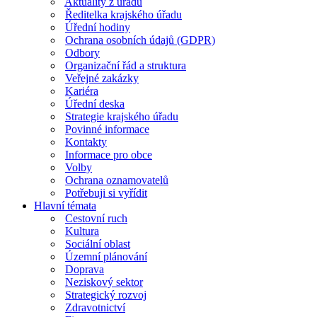
Aktuality z úřadu
Ředitelka krajského úřadu
Úřední hodiny
Ochrana osobních údajů (GDPR)
Odbory
Organizační řád a struktura
Veřejné zakázky
Kariéra
Úřední deska
Strategie krajského úřadu
Povinné informace
Kontakty
Informace pro obce
Volby
Ochrana oznamovatelů
Potřebuji si vyřídit
Hlavní témata
Cestovní ruch
Kultura
Sociální oblast
Územní plánování
Doprava
Neziskový sektor
Strategický rozvoj
Zdravotnictví