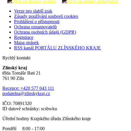
Verze pro slabší zrak
Zásady používání souborů cookies
Prohlášení o přístupnosti
Ochrana oznamovatelů
Ochrana osobních údajů (GDPR)
Registrace
Mapa stránek
RSS kanál PORTÁLU ZLÍNSKÉHO KRAJE
Rychlý kontakt
Zlínský kraj
třída Tomáše Bati 21
761 90 Zlín
Recepce: +420 577 043 111
podatelna@zlinskykraj.cz
IČO: 70891320
ID datové schránky: scsbwku
Úřední hodiny Krajského úřadu Zlínského kraje
Pondělí 8:00 - 17:00