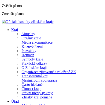
Zvětšit písmo
Zmenšit písmo
Kraj
Aktuality
Orgány kraje
Média a komunikace
Krizové řízení
Pozvánky
Hejtman
Symboly kraje
Praktické odkazy
O Zlínském kraji
Organizace zřizované a založené ZK
Transparentní kraj
Mezinárodní spolupráce
Často hledané
Činnost kraje
Právní předpisy kraje
Zlínský kraj pomáhá
Úřad