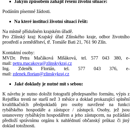
Jakým způsobem zahájit řešení životní situace:
Podáním písemné žádosti.
Na které instituci životní situaci řešit:
Na místně příslušném krajském úřadě.
Pro Zlínský kraj: Krajský úřad Zlínského kraje, odbor životního
prostředí a zemědělství, tř. Tomáše Bati 21, 761 90 Zlín.
Kontaktní osoby:
MVDr. Petra Mačáková Mišáková, tel. 577 043 380, e-
mail:
petra.macakova@zlinskykraj.cz
Ing. Zdeněk Florián, tel. 577 043 376, e-
mail:
zdenek.florian@zlinskykraj.cz
Jaké doklady je nutné mít s sebou:
K návrhu je nutno doložit fotografii předepsaného formátu, výpis z
Rejstříku trestů ne starší než 3 měsíce a doklad prokazující splnění
kvalifikačních předpokladů pro osoby navržené na funkci
rybářského hospodáře a zástupce / zástupců. Osoby, jež jsou
ustanoveny rybářským hospodářem a jeho zástupcem, na požádání
předloží správnímu orgánu k nahlédnutí občanský průkaz či jiný
doklad totožnosti.