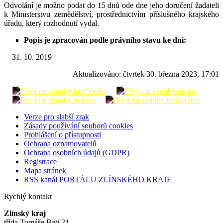
Odvolání je možno podat do 15 dnů ode dne jeho doručení žadateli
k Ministerstvu zemědělství, prostřednictvím příslušného krajského
úřadu, který rozhodnutí vydal.
Popis je zpracován podle právního stavu ke dni:
10. 2019
Aktualizováno:
čtvrtek 30. března 2023, 17:01
Verze pro slabší zrak
Zásady používání souborů cookies
Prohlášení o přístupnosti
Ochrana oznamovatelů
Ochrana osobních údajů (GDPR)
Registrace
Mapa stránek
RSS kanál PORTÁLU ZLÍNSKÉHO KRAJE
Rychlý kontakt
Zlínský kraj
třída Tomáše Bati 21