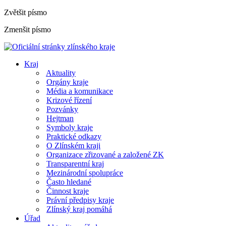
Zvětšit písmo
Zmenšit písmo
Kraj
Aktuality
Orgány kraje
Média a komunikace
Krizové řízení
Pozvánky
Hejtman
Symboly kraje
Praktické odkazy
O Zlínském kraji
Organizace zřizované a založené ZK
Transparentní kraj
Mezinárodní spolupráce
Často hledané
Činnost kraje
Právní předpisy kraje
Zlínský kraj pomáhá
Úřad