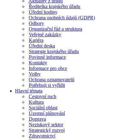
Aktuality z úřadu
Ředitelka krajského úřadu
Úřední hodiny
Ochrana osobních údajů (GDPR)
Odbory
Organizační řád a struktura
Veřejné zakázky
Kariéra
Úřední deska
Strategie krajského úřadu
Povinné informace
Kontakty
Informace pro obce
Volby
Ochrana oznamovatelů
Potřebuji si vyřídit
Hlavní témata
Cestovní ruch
Kultura
Sociální oblast
Územní plánování
Doprava
Neziskový sektor
Strategický rozvoj
Zdravotnictví