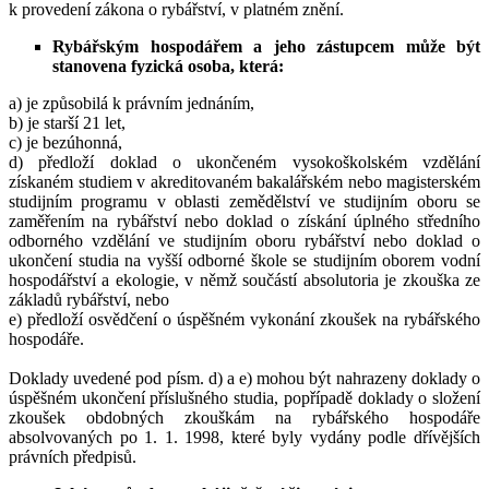
k provedení zákona o rybářství, v platném znění.
Rybářským hospodářem a jeho zástupcem může být
stanovena fyzická osoba, která:
a) je způsobilá k právním jednáním,
b) je starší 21 let,
c) je bezúhonná,
d) předloží doklad o ukončeném vysokoškolském vzdělání
získaném studiem v akreditovaném bakalářském nebo magisterském
studijním programu v oblasti zemědělství ve studijním oboru se
zaměřením na rybářství nebo doklad o získání úplného středního
odborného vzdělání ve studijním oboru rybářství nebo doklad o
ukončení studia na vyšší odborné škole se studijním oborem vodní
hospodářství a ekologie, v němž součástí absolutoria je zkouška ze
základů rybářství, nebo
e) předloží osvědčení o úspěšném vykonání zkoušek na rybářského
hospodáře.
Doklady uvedené pod písm. d) a e) mohou být nahrazeny doklady o
úspěšném ukončení příslušného studia, popřípadě doklady o složení
zkoušek obdobných zkouškám na rybářského hospodáře
absolvovaných po 1. 1. 1998, které byly vydány podle dřívějších
právních předpisů.