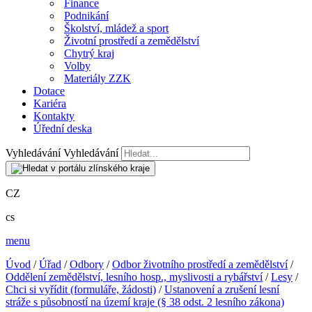
Finance
Podnikání
Školství, mládež a sport
Životní prostředí a zemědělství
Chytrý kraj
Volby
Materiály ZZK
Dotace
Kariéra
Kontakty
Úřední deska
Vyhledávání
Vyhledávání
CZ
cs
menu
Úvod
/
Úřad
/
Odbory
/
Odbor životního prostředí a zemědělství
/
Oddělení zemědělství, lesního hosp., myslivosti a rybářství
/
Lesy
/
Chci si vyřídit (formuláře, žádosti)
/
Ustanovení a zrušení lesní
stráže s působností na území kraje (§ 38 odst. 2 lesního zákona)