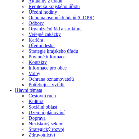
Aktuality z úřadu
Ředitelka krajského úřadu
Úřední hodiny
Ochrana osobních údajů (GDPR)
Odbory
Organizační řád a struktura
Veřejné zakázky
Kariéra
Úřední deska
Strategie krajského úřadu
Povinné informace
Kontakty
Informace pro obce
Volby
Ochrana oznamovatelů
Potřebuji si vyřídit
Hlavní témata
Cestovní ruch
Kultura
Sociální oblast
Územní plánování
Doprava
Neziskový sektor
Strategický rozvoj
Zdravotnictví