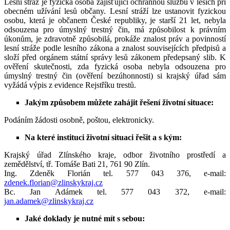
Lesní stráž je fyzická osoba zajišťující ochrannou službu v lesích při
obecném užívání lesů občany. Lesní stráží lze ustanovit fyzickou
osobu, která je občanem České republiky, je starší 21 let, nebyla
odsouzena pro úmyslný trestný čin, má způsobilost k právním
úkonům, je zdravotně způsobilá, prokáže znalost práv a povinností
lesní stráže podle lesního zákona a znalost souvisejících předpisů a
složí před orgánem státní správy lesů zákonem předepsaný slib. K
ověření skutečnosti, zda fyzická osoba nebyla odsouzena pro
úmyslný trestný čin (ověření bezúhonnosti) si krajský úřad sám
vyžádá výpis z evidence Rejstříku trestů.
Jakým způsobem můžete zahájit řešení životní situace:
Podáním žádosti osobně, poštou, elektronicky.
Na které instituci životní situaci řešit a s kým:
Krajský úřad Zlínského kraje, odbor životního prostředí a
zemědělství, tř. Tomáše Bati 21, 761 90 Zlín.
Ing. Zdeněk Florián tel. 577 043 376, e-mail:
zdenek.florian@zlinskykraj.cz
Bc. Jan Adámek tel. 577 043 372, e-mail:
jan.adamek@zlinskykraj.cz
Jaké doklady je nutné mít s sebou: