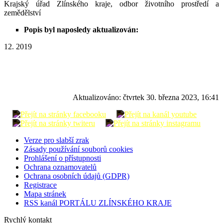
Krajský úřad Zlínského kraje, odbor životního prostředí a
zemědělství
Popis byl naposledy aktualizován:
12. 2019
Aktualizováno:
čtvrtek 30. března 2023, 16:41
Verze pro slabší zrak
Zásady používání souborů cookies
Prohlášení o přístupnosti
Ochrana oznamovatelů
Ochrana osobních údajů (GDPR)
Registrace
Mapa stránek
RSS kanál PORTÁLU ZLÍNSKÉHO KRAJE
Rychlý kontakt