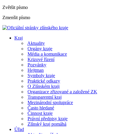
Zvětšit písmo
Zmenšit písmo
Kraj
Aktuality
Orgány kraje
Média a komunikace
Krizové řízení
Pozvánky
Hejtman
Symboly kraje
Praktické odkazy
O Zlínském kraji
Organizace zřizované a založené ZK
Transparentní kraj
Mezinárodní spolupráce
Často hledané
Činnost kraje
Právní předpisy kraje
Zlínský kraj pomáhá
Úřad