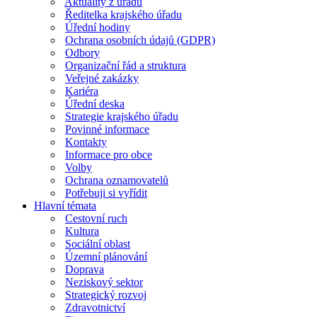
Aktuality z úřadu
Ředitelka krajského úřadu
Úřední hodiny
Ochrana osobních údajů (GDPR)
Odbory
Organizační řád a struktura
Veřejné zakázky
Kariéra
Úřední deska
Strategie krajského úřadu
Povinné informace
Kontakty
Informace pro obce
Volby
Ochrana oznamovatelů
Potřebuji si vyřídit
Hlavní témata
Cestovní ruch
Kultura
Sociální oblast
Územní plánování
Doprava
Neziskový sektor
Strategický rozvoj
Zdravotnictví