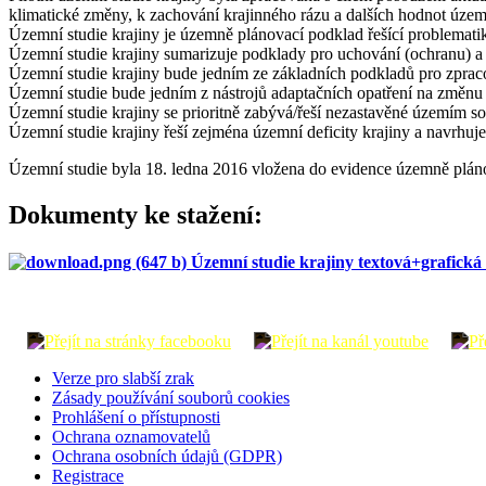
klimatické změny, k zachování krajinného rázu a dalších hodnot územ
Územní studie krajiny je územně plánovací podklad řešící problematik
Územní studie krajiny sumarizuje podklady pro uchování (ochranu) a r
Územní studie krajiny bude jedním ze základních podkladů pro zprac
Územní studie bude jedním z nástrojů adaptačních opatření na změnu 
Územní studie krajiny se prioritně zabývá/řeší nezastavěné územím so
Územní studie krajiny řeší zejména územní deficity krajiny a navrhuje 
Územní studie byla 18. ledna 2016 vložena do evidence územně plánov
Dokumenty ke stažení:
Územní studie krajiny textová+grafická 
Verze pro slabší zrak
Zásady používání souborů cookies
Prohlášení o přístupnosti
Ochrana oznamovatelů
Ochrana osobních údajů (GDPR)
Registrace