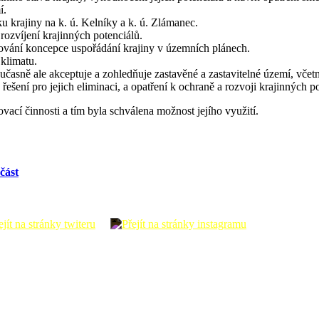
í.
u krajiny na k. ú. Kelníky a k. ú. Zlámanec.
ozvíjení krajinných potenciálů.
ování koncepce uspořádání krajiny v územních plánech.
klimatu.
učasně ale akceptuje a zohledňuje zastavěné a zastavitelné území, včet
řešení pro jejich eliminaci, a opatření k ochraně a rozvoji krajinných p
ací činnosti a tím byla schválena možnost jejího využití.
část