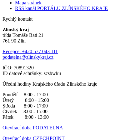
Mapa stránek
RSS kanál PORTÁLU ZLÍNSKÉHO KRAJE
Rychlý kontakt
Zlínský kraj
třída Tomáše Bati 21
761 90 Zlín
Recepce: +420 577 043 111
podatelna@zlinskykraj.cz
IČO: 70891320
ID datové schránky: scsbwku
Úřední hodiny Krajského úřadu Zlínského kraje
Pondělí 8:00 - 17:00
Úterý 8:00 - 15:00
Středa 8:00 - 17:00
Čtvrtek 8:00 - 15:00
Pátek 8:00 - 13:00
Otevírací doba PODATELNA
Otevírací doba CZECHPOINT