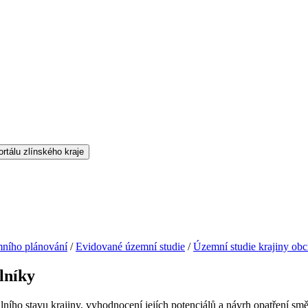
ního plánování
/
Evidované územní studie
/
Územní studie krajiny ob
lníky
ního stavu krajiny, vyhodnocení jejích potenciálů a návrh opatření směř