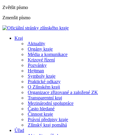
Zvětšit písmo
Zmenšit písmo
Kraj
Aktuality
Orgány kraje
Média a komunikace
Krizové řízení
Pozvánky
Hejtman
Symboly kraje
Praktické odkazy
O Zlínském kraji
Organizace zřizované a založené ZK
Transparentní kraj
Mezinárodní spolupráce
Často hledané
Činnost kraje
Právní předpisy kraje
Zlínský kraj pomáhá
Úřad