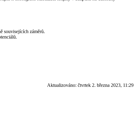
ně souvisejících záměrů.
otenciálů.
Aktualizováno:
čtvrtek 2. března 2023, 11:29