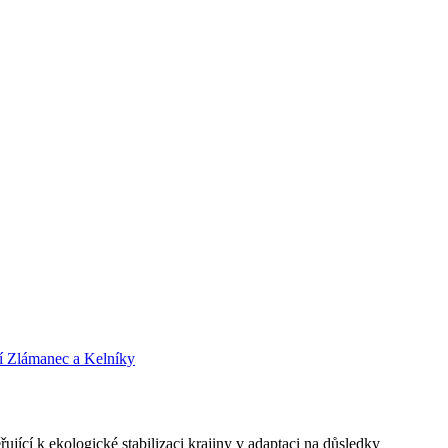
cí Zlámanec a Kelníky
ující k ekologické stabilizaci krajiny v adaptaci na důsledky