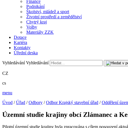
Finance
Podnikání
Školství, mládež a sport
Životní prostředí a zemědělství
Chytrý kraj
Volby
Materiály ZZK
Dotace
Kariéra
Kontakty
Úřední deska
Vyhledávání
Vyhledávání
CZ
cs
menu
Úvod
/
Úřad
/
Odbory
/
Odbor Krajský stavební úřad
/
Oddělení územ
Územní studie krajiny obcí Zlámanec a Ke
Pilotní územní studie krajiny byla zpracována s cílem posouzení aktuál