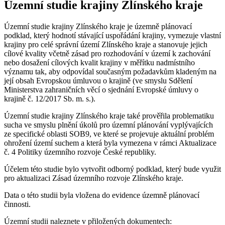
Územní studie krajiny Zlínského kraje
Územní studie krajiny Zlínského kraje je územně plánovací
podklad, který hodnotí stávající uspořádání krajiny, vymezuje vlastní
krajiny pro celé správní území Zlínského kraje a stanovuje jejich
cílové kvality včetně zásad pro rozhodování v území k zachování
nebo dosažení cílových kvalit krajiny v měřítku nadmístního
významu tak, aby odpovídal současným požadavkům kladeným na
její obsah Evropskou úmluvou o krajině (ve smyslu Sdělení
Ministerstva zahraničních věcí o sjednání Evropské úmluvy o
krajině č. 12/2017 Sb. m. s.).
Územní studie krajiny Zlínského kraje také prověřila problematiku
sucha ve smyslu plnění úkolů pro územní plánování vyplývajících
ze specifické oblasti SOB9, ve které se projevuje aktuální problém
ohrožení území suchem a která byla vymezena v rámci Aktualizace
č. 4 Politiky územního rozvoje České republiky.
Účelem této studie bylo vytvořit odborný podklad, který bude využit
pro aktualizaci Zásad územního rozvoje Zlínského kraje.
Data o této studii byla vložena do evidence územně plánovací
činnosti.
Územní studii naleznete v přiložených dokumentech: