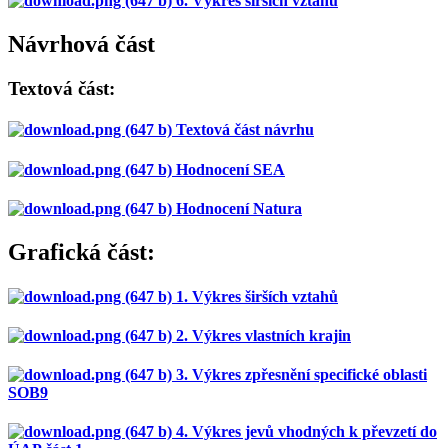
6. Výkres širších vztahů
Návrhová část
Textová část:
Textová část návrhu
Hodnocení SEA
Hodnocení Natura
Grafická část:
1. Výkres širších vztahů
2. Výkres vlastních krajin
3. Výkres zpřesnění specifické oblasti
SOB9
4. Výkres jevů vhodných k převzetí do