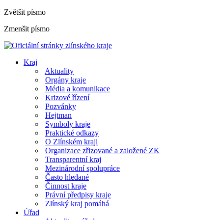
Zvětšit písmo
Zmenšit písmo
Kraj
Aktuality
Orgány kraje
Média a komunikace
Krizové řízení
Pozvánky
Hejtman
Symboly kraje
Praktické odkazy
O Zlínském kraji
Organizace zřizované a založené ZK
Transparentní kraj
Mezinárodní spolupráce
Často hledané
Činnost kraje
Právní předpisy kraje
Zlínský kraj pomáhá
Úřad