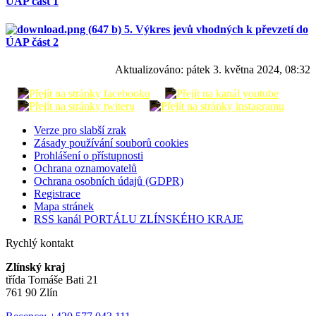
ÚAP část 1
5. Výkres jevů vhodných k převzetí do
ÚAP část 2
Aktualizováno:
pátek 3. května 2024, 08:32
Verze pro slabší zrak
Zásady používání souborů cookies
Prohlášení o přístupnosti
Ochrana oznamovatelů
Ochrana osobních údajů (GDPR)
Registrace
Mapa stránek
RSS kanál PORTÁLU ZLÍNSKÉHO KRAJE
Rychlý kontakt
Zlínský kraj
třída Tomáše Bati 21
761 90 Zlín