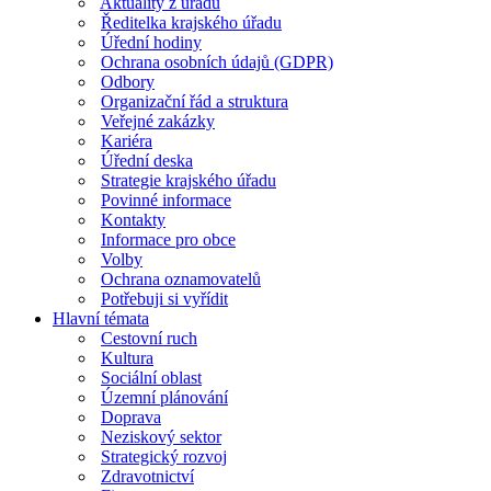
Aktuality z úřadu
Ředitelka krajského úřadu
Úřední hodiny
Ochrana osobních údajů (GDPR)
Odbory
Organizační řád a struktura
Veřejné zakázky
Kariéra
Úřední deska
Strategie krajského úřadu
Povinné informace
Kontakty
Informace pro obce
Volby
Ochrana oznamovatelů
Potřebuji si vyřídit
Hlavní témata
Cestovní ruch
Kultura
Sociální oblast
Územní plánování
Doprava
Neziskový sektor
Strategický rozvoj
Zdravotnictví