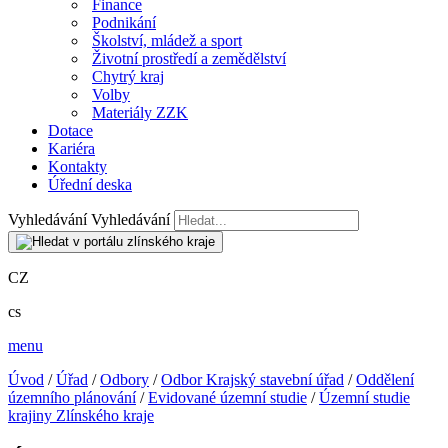
Finance
Podnikání
Školství, mládež a sport
Životní prostředí a zemědělství
Chytrý kraj
Volby
Materiály ZZK
Dotace
Kariéra
Kontakty
Úřední deska
Vyhledávání
Vyhledávání
CZ
cs
menu
Úvod
/
Úřad
/
Odbory
/
Odbor Krajský stavební úřad
/
Oddělení
územního plánování
/
Evidované územní studie
/
Územní studie
krajiny Zlínského kraje