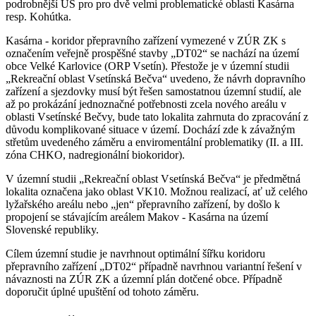
podrobnější ÚS pro pro dvě velmi problematické oblasti Kasárna
resp. Kohútka.
Kasárna - koridor přepravního zařízení vymezené v ZÚR ZK s
označením veřejně prospěšné stavby „DT02“ se nachází na území
obce Velké Karlovice (ORP Vsetín). Přestože je v územní studii
„Rekreační oblast Vsetínská Bečva“ uvedeno, že návrh dopravního
zařízení a sjezdovky musí být řešen samostatnou územní studií, ale
až po prokázání jednoznačné potřebnosti zcela nového areálu v
oblasti Vsetínské Bečvy, bude tato lokalita zahrnuta do zpracování z
důvodu komplikované situace v území. Dochází zde k závažným
střetům uvedeného záměru a enviromentální problematiky (II. a III.
zóna CHKO, nadregionální biokoridor).
V územní studii „Rekreační oblast Vsetínská Bečva“ je předmětná
lokalita označena jako oblast VK10. Možnou realizací, ať už celého
lyžařského areálu nebo „jen“ přepravního zařízení, by došlo k
propojení se stávajícím areálem Makov - Kasárna na území
Slovenské republiky.
Cílem územní studie je navrhnout optimální šířku koridoru
přepravního zařízení „DT02“ případně navrhnou variantní řešení v
návaznosti na ZÚR ZK a územní plán dotčené obce. Případně
doporučit úplné upuštění od tohoto záměru.