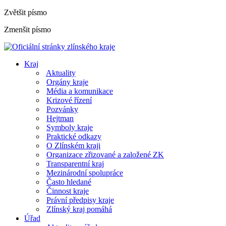
Zvětšit písmo
Zmenšit písmo
Kraj
Aktuality
Orgány kraje
Média a komunikace
Krizové řízení
Pozvánky
Hejtman
Symboly kraje
Praktické odkazy
O Zlínském kraji
Organizace zřizované a založené ZK
Transparentní kraj
Mezinárodní spolupráce
Často hledané
Činnost kraje
Právní předpisy kraje
Zlínský kraj pomáhá
Úřad