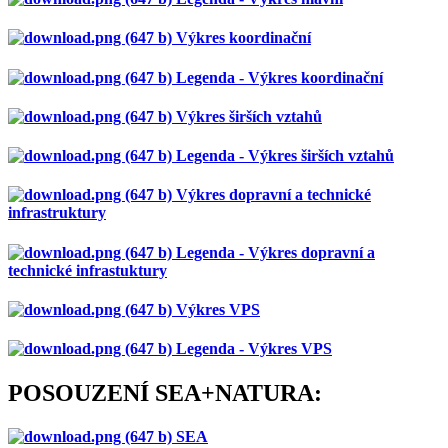
Výkres koordinační
Legenda - Výkres koordinační
Výkres širších vztahů
Legenda - Výkres širších vztahů
Výkres dopravní a technické
infrastruktury
Legenda - Výkres dopravní a
technické infrastuktury
Výkres VPS
Legenda - Výkres VPS
POSOUZENÍ SEA+NATURA:
SEA