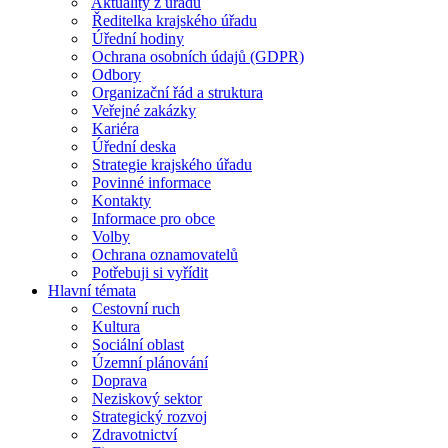
Aktuality z úřadu
Ředitelka krajského úřadu
Úřední hodiny
Ochrana osobních údajů (GDPR)
Odbory
Organizační řád a struktura
Veřejné zakázky
Kariéra
Úřední deska
Strategie krajského úřadu
Povinné informace
Kontakty
Informace pro obce
Volby
Ochrana oznamovatelů
Potřebuji si vyřídit
Hlavní témata
Cestovní ruch
Kultura
Sociální oblast
Územní plánování
Doprava
Neziskový sektor
Strategický rozvoj
Zdravotnictví