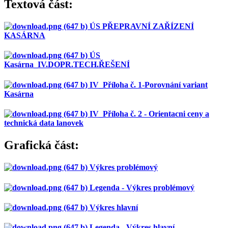
Textová část:
ÚS PŘEPRAVNÍ ZAŘÍZENÍ
KASÁRNA
ÚS
Kasárna_IV.DOPR.TECH.ŘEŠENÍ
IV_Příloha č. 1-Porovnání variant
Kasárna
IV_Příloha č. 2 - Orientacni ceny a
technická data lanovek
Grafická část:
Výkres problémový
Legenda - Výkres problémový
Výkres hlavní
Legenda - Výkres hlavní