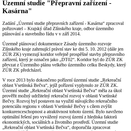
Územní studie "Přepravní zařízení -
Kasárna"
Zadání „Územní studie přepravních zařízení - Kasárna“ zpracoval
pořizovatel – Krajský úřad Zlínského kraje, odbor územního
plánování a stavebního řádu v v září 2014.
Územně plánovací dokumentace Zásady územního rozvoje
Zlínského kraje zahrnující právní stav ke dni 5. 10. 2012 (dále jen
ZÚR ZK) vymezují koridor veřejně prospěšné stavby přepravního
zařízení, který je označen jako „DT02“. Koridor byl do ZÚR ZK
převzat z Územního plánu velkého územního celku Beskydy, který
ZÚR ZK předcházel.
V roce 2013 bylo dokončeno pořízení územní studie „Rekreační
oblast Vsetínská Bečva“, jejíž pořízení vyplynulo ze ZÚR ZK.
Územní studie „Rekreační oblast Vsetínská Bečva“ měla za úkol
prověřit možný udržitelný rekreační rozvoj v oblasti Vsetínské
Bečvy. Rozvoj byl postaven na využití stávajícího rekreačního
potenciálu regionu v oblasti Vsetínské Bečvy s cílem zvýšit
konkurenceschopnost a atraktivnost tohoto území. Bylo navrženo
optimální řešení pro vyvážený rozvoj území z hlediska faktorů
ekonomických, sociálních a životního prostředí. Územní studie
„Rekreační oblast Vsetínská Bečva“, doporučila zpracovat