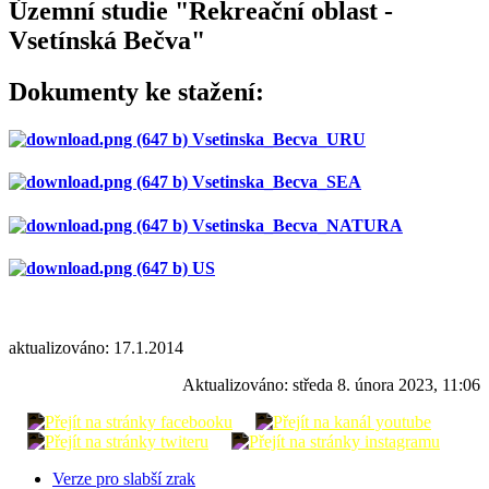
Územní studie "Rekreační oblast -
Vsetínská Bečva"
Dokumenty ke stažení:
Vsetinska_Becva_URU
Vsetinska_Becva_SEA
Vsetinska_Becva_NATURA
US
aktualizováno: 17.1.2014
Aktualizováno:
středa 8. února 2023, 11:06
Verze pro slabší zrak