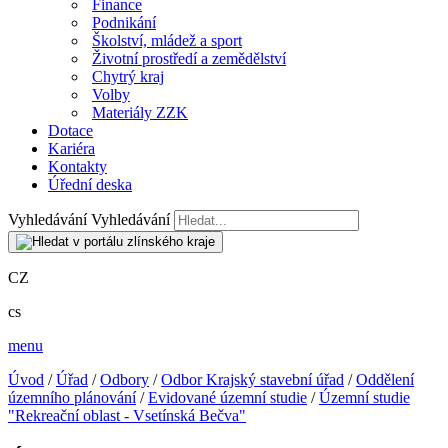
Finance
Podnikání
Školství, mládež a sport
Životní prostředí a zemědělství
Chytrý kraj
Volby
Materiály ZZK
Dotace
Kariéra
Kontakty
Úřední deska
Vyhledávání
Vyhledávání
CZ
cs
menu
Úvod
/
Úřad
/
Odbory
/
Odbor Krajský stavební úřad
/
Oddělení
územního plánování
/
Evidované územní studie
/
Územní studie
"Rekreační oblast - Vsetínská Bečva"