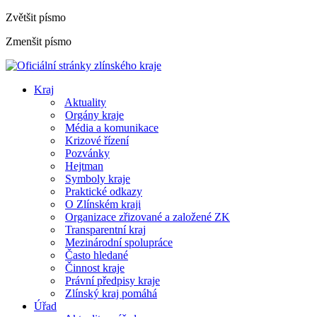
Zvětšit písmo
Zmenšit písmo
Kraj
Aktuality
Orgány kraje
Média a komunikace
Krizové řízení
Pozvánky
Hejtman
Symboly kraje
Praktické odkazy
O Zlínském kraji
Organizace zřizované a založené ZK
Transparentní kraj
Mezinárodní spolupráce
Často hledané
Činnost kraje
Právní předpisy kraje
Zlínský kraj pomáhá
Úřad