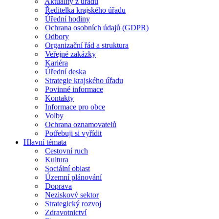
Aktuality z úřadu
Ředitelka krajského úřadu
Úřední hodiny
Ochrana osobních údajů (GDPR)
Odbory
Organizační řád a struktura
Veřejné zakázky
Kariéra
Úřední deska
Strategie krajského úřadu
Povinné informace
Kontakty
Informace pro obce
Volby
Ochrana oznamovatelů
Potřebuji si vyřídit
Hlavní témata
Cestovní ruch
Kultura
Sociální oblast
Územní plánování
Doprava
Neziskový sektor
Strategický rozvoj
Zdravotnictví