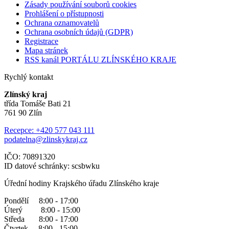
Zásady používání souborů cookies
Prohlášení o přístupnosti
Ochrana oznamovatelů
Ochrana osobních údajů (GDPR)
Registrace
Mapa stránek
RSS kanál PORTÁLU ZLÍNSKÉHO KRAJE
Rychlý kontakt
Zlínský kraj
třída Tomáše Bati 21
761 90 Zlín
Recepce: +420 577 043 111
podatelna@zlinskykraj.cz
IČO: 70891320
ID datové schránky: scsbwku
Úřední hodiny Krajského úřadu Zlínského kraje
Pondělí 8:00 - 17:00
Úterý 8:00 - 15:00
Středa 8:00 - 17:00
Čtvrtek 8:00 - 15:00