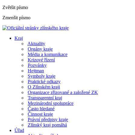
Zvětšit písmo
Zmenšit písmo
Kraj
Aktuality
Orgány kraje
Média a komunikace
Krizové řízení
Pozvánky
Hejtman
Symboly kraje
Praktické odkazy
O Zlínském kraji
Organizace zřizované a založené ZK
Transparentní kraj
Mezinárodní spolupráce
Často hledané
Činnost kraje
Právní předpisy kraje
Zlínský kraj pomáhá
Úřad