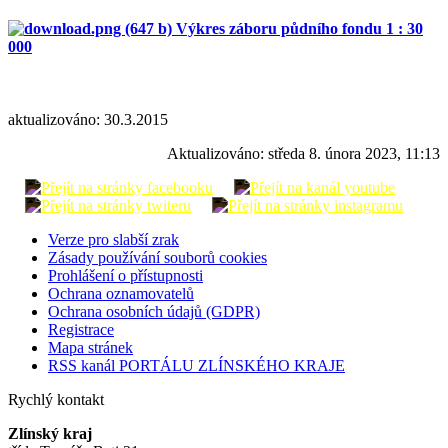
Výkres záboru půdního fondu 1 : 30
000
aktualizováno: 30.3.2015
Aktualizováno:
středa 8. února 2023, 11:13
Verze pro slabší zrak
Zásady používání souborů cookies
Prohlášení o přístupnosti
Ochrana oznamovatelů
Ochrana osobních údajů (GDPR)
Registrace
Mapa stránek
RSS kanál PORTÁLU ZLÍNSKÉHO KRAJE
Rychlý kontakt
Zlínský kraj