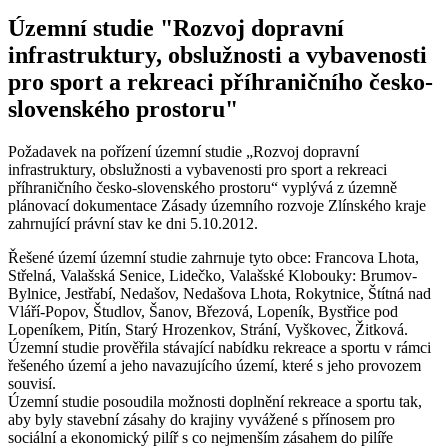
Územní studie "Rozvoj dopravní
infrastruktury, obslužnosti a vybavenosti
pro sport a rekreaci příhraničního česko-
slovenského prostoru"
Požadavek na pořízení územní studie „Rozvoj dopravní
infrastruktury, obslužnosti a vybavenosti pro sport a rekreaci
příhraničního česko-slovenského prostoru“ vyplývá z územně
plánovací dokumentace Zásady územního rozvoje Zlínského kraje
zahrnující právní stav ke dni 5.10.2012.
Řešené území územní studie zahrnuje tyto obce: Francova Lhota,
Střelná, Valašská Senice, Lidečko, Valašské Klobouky: Brumov-
Bylnice, Jestřabí, Nedašov, Nedašova Lhota, Rokytnice, Štítná nad
Vláří-Popov, Študlov, Šanov, Březová, Lopeník, Bystřice pod
Lopeníkem, Pitín, Starý Hrozenkov, Strání, Vyškovec, Žitková.
Územní studie prověřila stávající nabídku rekreace a sportu v rámci
řešeného území a jeho navazujícího území, které s jeho provozem
souvisí.
Územní studie posoudila možnosti doplnění rekreace a sportu tak,
aby byly stavební zásahy do krajiny vyvážené s přínosem pro
sociální a ekonomický pilíř s co nejmenším zásahem do pilíře