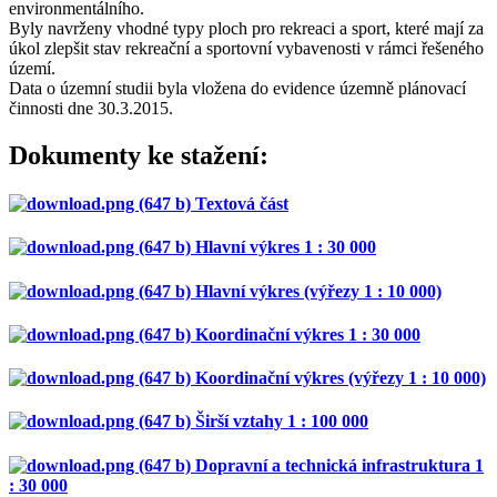
environmentálního.
Byly navrženy vhodné typy ploch pro rekreaci a sport, které mají za
úkol zlepšit stav rekreační a sportovní vybavenosti v rámci řešeného
území.
Data o územní studii byla vložena do evidence územně plánovací
činnosti dne 30.3.2015.
Dokumenty ke stažení:
Textová část
Hlavní výkres 1 : 30 000
Hlavní výkres (výřezy 1 : 10 000)
Koordinační výkres 1 : 30 000
Koordinační výkres (výřezy 1 : 10 000)
Širší vztahy 1 : 100 000
Dopravní a technická infrastruktura 1
: 30 000