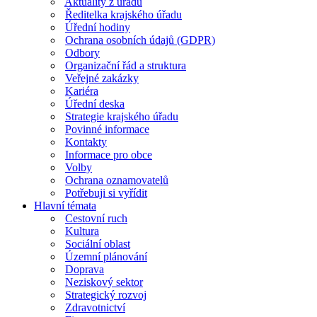
Aktuality z úřadu
Ředitelka krajského úřadu
Úřední hodiny
Ochrana osobních údajů (GDPR)
Odbory
Organizační řád a struktura
Veřejné zakázky
Kariéra
Úřední deska
Strategie krajského úřadu
Povinné informace
Kontakty
Informace pro obce
Volby
Ochrana oznamovatelů
Potřebuji si vyřídit
Hlavní témata
Cestovní ruch
Kultura
Sociální oblast
Územní plánování
Doprava
Neziskový sektor
Strategický rozvoj
Zdravotnictví