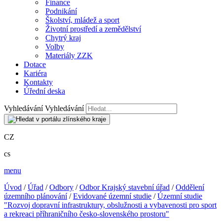
Finance
Podnikání
Školství, mládež a sport
Životní prostředí a zemědělství
Chytrý kraj
Volby
Materiály ZZK
Dotace
Kariéra
Kontakty
Úřední deska
Vyhledávání
Vyhledávání
CZ
cs
menu
Úvod
/
Úřad
/
Odbory
/
Odbor Krajský stavební úřad
/
Oddělení
územního plánování
/
Evidované územní studie
/
Územní studie
"Rozvoj dopravní infrastruktury, obslužnosti a vybavenosti pro sport
a rekreaci příhraničního česko-slovenského prostoru"