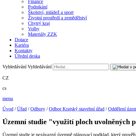
Finance
Podnikání
Školství, mládež a sport
Životní prostředí a zemědělství
Chytrý kraj
Volby
Materiály ZZK
Dotace
Kariéra
Kontakty
Úřední deska
Vyhledávání
Vyhledávání
CZ
cs
menu
Úvod
/
Úřad
/
Odbory
/
Odbor Krajský stavební úřad
/
Oddělení územ
Územní studie "využití ploch uvolněných p
Územní studie je
nezávazný
územně plánovací podklad, který prověř