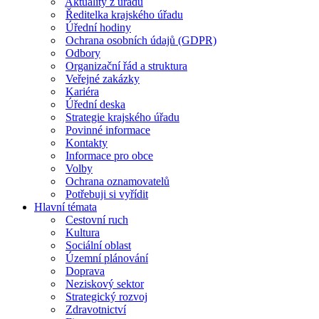
Aktuality z úřadu
Ředitelka krajského úřadu
Úřední hodiny
Ochrana osobních údajů (GDPR)
Odbory
Organizační řád a struktura
Veřejné zakázky
Kariéra
Úřední deska
Strategie krajského úřadu
Povinné informace
Kontakty
Informace pro obce
Volby
Ochrana oznamovatelů
Potřebuji si vyřídit
Hlavní témata
Cestovní ruch
Kultura
Sociální oblast
Územní plánování
Doprava
Neziskový sektor
Strategický rozvoj
Zdravotnictví