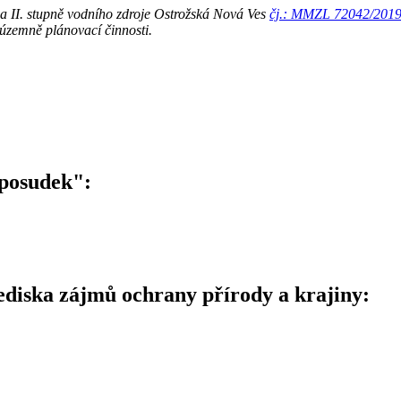
 II. stupně vodního zdroje Ostrožská Nová Ves
čj.: MMZL 72042/201
 územně plánovací činnosti.
 posudek":
ediska zájmů ochrany přírody a krajiny: