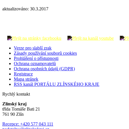
aktualizováno: 30.3.2017
Verze pro slabší zrak
Zásady používání souborů cookies
Prohlášení o přístupnosti
Ochrana oznamovatelů
Ochrana osobních údajů (GDPR)
Registrace
Mapa stránek
RSS kanál PORTÁLU ZLÍNSKÉHO KRAJE
Rychlý kontakt
Zlínský kraj
třída Tomáše Bati 21
761 90 Zlín
Recepce: +420 577 043 111