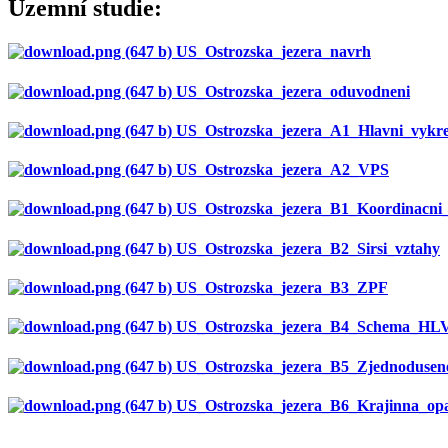
Územní studie:
US_Ostrozska_jezera_navrh
US_Ostrozska_jezera_oduvodneni
US_Ostrozska_jezera_A1_Hlavni_vykr
US_Ostrozska_jezera_A2_VPS
US_Ostrozska_jezera_B1_Koordinacni_
US_Ostrozska_jezera_B2_Sirsi_vztahy
US_Ostrozska_jezera_B3_ZPF
US_Ostrozska_jezera_B4_Schema_HL
US_Ostrozska_jezera_B5_Zjednodusen
US_Ostrozska_jezera_B6_Krajinna_opa