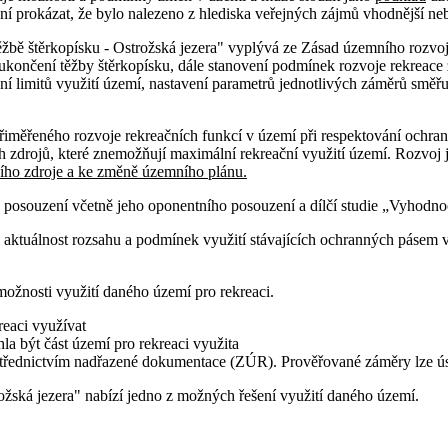
ní prokázat, že bylo nalezeno z hlediska veřejných zájmů vhodnější ne
žbě štěrkopísku - Ostrožská jezera" vyplývá ze Zásad územního rozvoj
ukončení těžby štěrkopísku, dále stanovení podmínek rozvoje rekreace 
í limitů využití území, nastavení parametrů jednotlivých záměrů směřu
řiměřeného rozvoje rekreačních funkcí v území při respektování ochra
 zdrojů, které znemožňují maximální rekreační využití území. Rozvoj
ho zdroje a ke změně územního plánu.
osouzení včetně jeho oponentního posouzení a dílčí studie „Vyhodnoc
 aktuálnost rozsahu a podmínek využití stávajících ochranných pásem v
možnosti využití daného území pro rekreaci.
reaci využívat
la být část území pro rekreaci využita
ostřednictvím nadřazené dokumentace (ZÚR). Prověřované záměry lze ús
ožská jezera" nabízí jedno z možných řešení využití daného území.