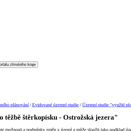
ního plánování
/
Evidované územní studie
/
Územní studie "využití pl
o těžbě štěrkopísku - Ostrožská jezera"
uje možnosti a podmínky změn v území a může sloužit jako
podklad
úze