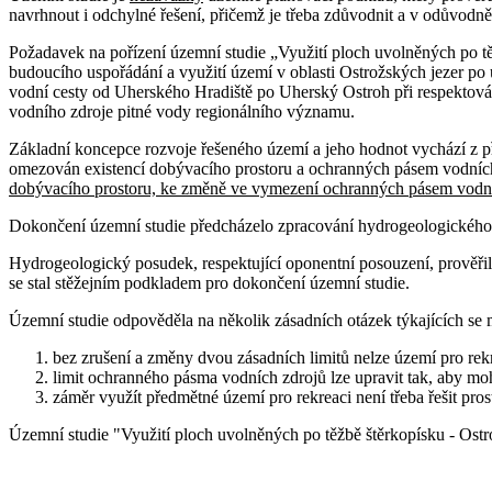
navrhnout i odchylné řešení, přičemž je třeba zdůvodnit a v odůvodně
Požadavek na pořízení územní studie „Využití ploch uvolněných po tě
budoucího uspořádání a využití území v oblasti Ostrožských jezer po 
vodní cesty od Uherského Hradiště po Uherský Ostroh při respektován
vodního zdroje pitné vody regionálního významu.
Základní koncepce rozvoje řešeného území a jeho hodnot vychází z p
omezován existencí dobývacího prostoru a ochranných pásem vodních
dobývacího prostoru, ke změně ve vymezení ochranných pásem vodní
Dokončení územní studie předcházelo zpracování hydrogeologického p
Hydrogeologický posudek, respektující oponentní posouzení, prověřil
se stal stěžejním podkladem pro dokončení územní studie.
Územní studie odpověděla na několik zásadních otázek týkajících se 
bez zrušení a změny dvou zásadních limitů nelze území pro rek
limit ochranného pásma vodních zdrojů lze upravit tak, aby moh
záměr využít předmětné území pro rekreaci není třeba řešit pr
Územní studie "Využití ploch uvolněných po těžbě štěrkopísku - Ostr