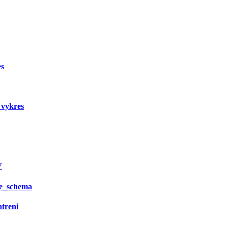
es
vykres
V
e_schema
treni