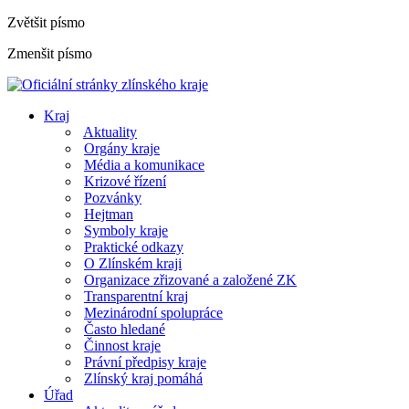
Zvětšit písmo
Zmenšit písmo
Kraj
Aktuality
Orgány kraje
Média a komunikace
Krizové řízení
Pozvánky
Hejtman
Symboly kraje
Praktické odkazy
O Zlínském kraji
Organizace zřizované a založené ZK
Transparentní kraj
Mezinárodní spolupráce
Často hledané
Činnost kraje
Právní předpisy kraje
Zlínský kraj pomáhá
Úřad