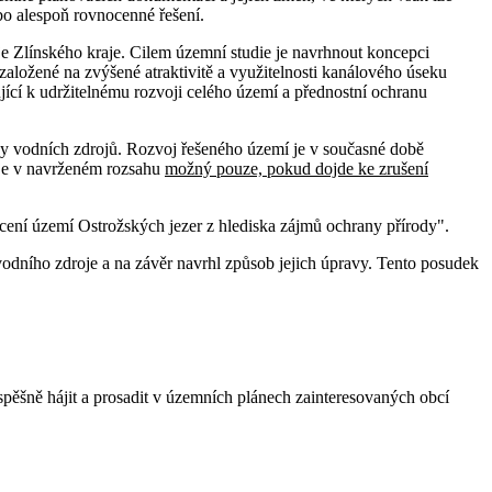
bo alespoň rovnocenné řešení.
e Zlínského kraje. Cilem územní studie je navrhnout koncepci
založené na zvýšené atraktivitě a využitelnosti kanálového úseku
jící k udržitelnému rozvoji celého území a přednostní ochranu
ny vodních zdrojů. Rozvoj řešeného území je v současné době
 je v navrženém rozsahu
možný pouze, pokud dojde ke zrušení
ení území Ostrožských jezer z hlediska zájmů ochrany přírody".
odního zdroje a na závěr navrhl způsob jejich úpravy. Tento posudek
pěšně hájit a prosadit v územních plánech zainteresovaných obcí