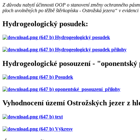
Z důvodu nabytí účinnosti OOP o stanovení změny ochranného pásma
ploch uvolněných po těžbě štěrkopísku - Ostrožská jezera“ v evidenci
Hydrogeologický posudek:
Hydrogeologický posudek
Hydrogeologický posudek přílohy
Hydrogeologické posouzení - "oponentský
Posudek
oponentské_posouzení_přílohy
Vyhodnocení území Ostrožských jezer z hl
text
Výkresy