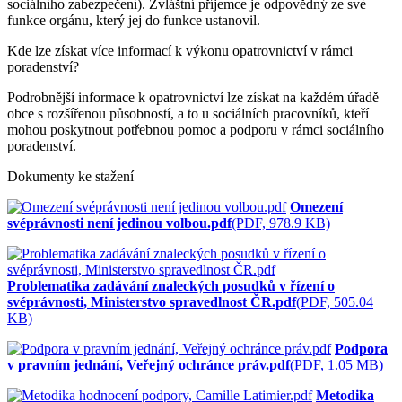
sociálního zabezpečení). Zvláštní příjemce je odpovědný ze své
funkce orgánu, který jej do funkce ustanovil.
Kde lze získat více informací k výkonu opatrovnictví v rámci
poradenství?
Podrobnější informace k opatrovnictví lze získat na každém úřadě
obce s rozšířenou působností, a to u sociálních pracovníků, kteří
mohou poskytnout potřebnou pomoc a podporu v rámci sociálního
poradenství.
Dokumenty ke stažení
Omezení
svéprávnosti není jedinou volbou.pdf
(PDF, 978.9 KB)
Problematika zadávání znaleckých posudků v řízení o
svéprávnosti, Ministerstvo spravedlnost ČR.pdf
(PDF, 505.04
KB)
Podpora
v pravním jednání, Veřejný ochránce práv.pdf
(PDF, 1.05 MB)
Metodika