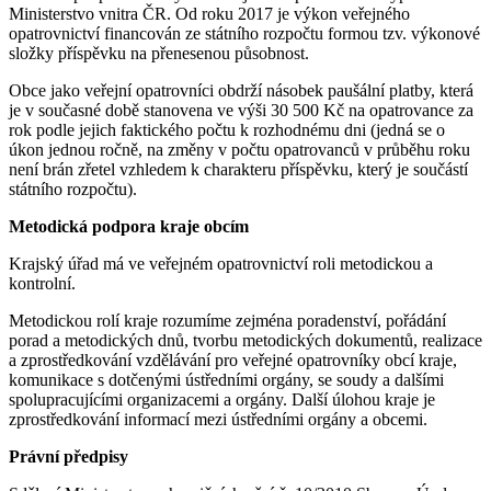
Ministerstvo vnitra ČR. Od roku 2017 je výkon veřejného
opatrovnictví financován ze státního rozpočtu formou tzv. výkonové
složky příspěvku na přenesenou působnost.
Obce jako veřejní opatrovníci obdrží násobek paušální platby, která
je v současné době stanovena ve výši 30 500 Kč na opatrovance za
rok podle jejich faktického počtu k rozhodnému dni (jedná se o
úkon jednou ročně, na změny v počtu opatrovanců v průběhu roku
není brán zřetel vzhledem k charakteru příspěvku, který je součástí
státního rozpočtu).
Metodická podpora kraje obcím
Krajský úřad má ve veřejném opatrovnictví roli metodickou a
kontrolní.
Metodickou rolí kraje rozumíme zejména poradenství, pořádání
porad a metodických dnů, tvorbu metodických dokumentů, realizace
a zprostředkování vzdělávání pro veřejné opatrovníky obcí kraje,
komunikace s dotčenými ústředními orgány, se soudy a dalšími
spolupracujícími organizacemi a orgány. Další úlohou kraje je
zprostředkování informací mezi ústředními orgány a obcemi.
Právní předpisy