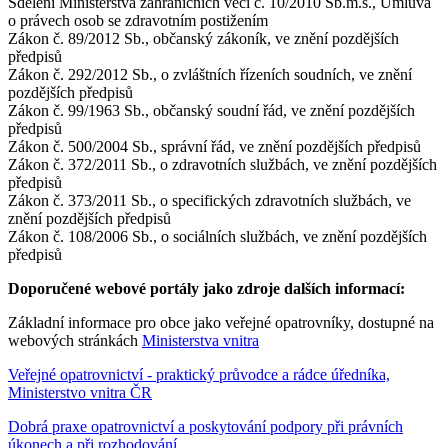
Sdělení Ministerstva zahraničních věcí č. 10/2010 Sb.m.s., Úmluva
o právech osob se zdravotním postižením
Zákon č. 89/2012 Sb., občanský zákoník, ve znění pozdějších
předpisů
Zákon č. 292/2012 Sb., o zvláštních řízeních soudních, ve znění
pozdějších předpisů
Zákon č. 99/1963 Sb., občanský soudní řád, ve znění pozdějších
předpisů
Zákon č. 500/2004 Sb., správní řád, ve znění pozdějších předpisů
Zákon č. 372/2011 Sb., o zdravotních službách, ve znění pozdějších
předpisů
Zákon č. 373/2011 Sb., o specifických zdravotních službách, ve
znění pozdějších předpisů
Zákon č. 108/2006 Sb., o sociálních službách, ve znění pozdějších
předpisů
Doporučené webové portály jako zdroje dalších informací:
Základní informace pro obce jako veřejné opatrovníky, dostupné na
webových stránkách
Ministerstva vnitra
Veřejné opatrovnictví - praktický průvodce a rádce úředníka,
Ministerstvo vnitra ČR
Dobrá praxe opatrovnictví a poskytování podpory při právních
úkonech a při rozhodování