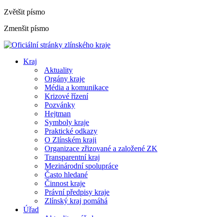
Zvětšit písmo
Zmenšit písmo
Kraj
Aktuality
Orgány kraje
Média a komunikace
Krizové řízení
Pozvánky
Hejtman
Symboly kraje
Praktické odkazy
O Zlínském kraji
Organizace zřizované a založené ZK
Transparentní kraj
Mezinárodní spolupráce
Často hledané
Činnost kraje
Právní předpisy kraje
Zlínský kraj pomáhá
Úřad