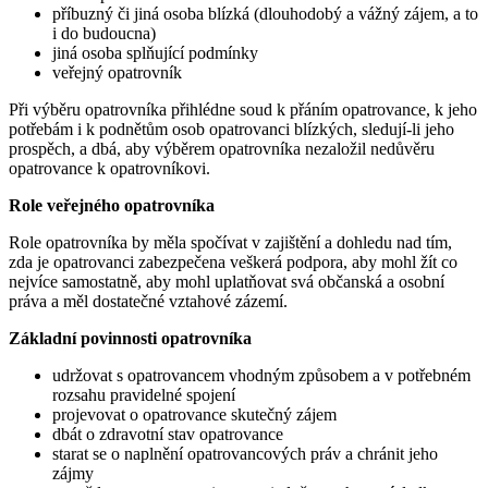
příbuzný či jiná osoba blízká (dlouhodobý a vážný zájem, a to
i do budoucna)
jiná osoba splňující podmínky
veřejný opatrovník
Při výběru opatrovníka přihlédne soud k přáním opatrovance, k jeho
potřebám i k podnětům osob opatrovanci blízkých, sledují-li jeho
prospěch, a dbá, aby výběrem opatrovníka nezaložil nedůvěru
opatrovance k opatrovníkovi.
Role veřejného opatrovníka
Role opatrovníka by měla spočívat v zajištění a dohledu nad tím,
zda je opatrovanci zabezpečena veškerá podpora, aby mohl žít co
nejvíce samostatně, aby mohl uplatňovat svá občanská a osobní
práva a měl dostatečné vztahové zázemí.
Základní povinnosti opatrovníka
udržovat s opatrovancem vhodným způsobem a v potřebném
rozsahu pravidelné spojení
projevovat o opatrovance skutečný zájem
dbát o zdravotní stav opatrovance
starat se o naplnění opatrovancových práv a chránit jeho
zájmy