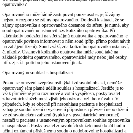
opatrovníka?
Opatrovaného může řádně zastupovat pouze osoba, jejíž zájmy
nejsou v rozporu se zájmy opatrovaného. Dojde-li k situaci, že se
zájmy opatrovníka a opatrovaného dostanou do střetu, je nutné, aby
soud opatrovanému ustanovil tzv. kolizního opatrovníka. Při
jakémkoliv podezření na střet zájmů opatrovníka a opatrovaného je
opatrovník povinen informovat o něm soud (příp. přímo podat návrh
na zahájení řízení). Soud zváží, zda kolizního opatrovníka ustanoví,
či nikoliv. Ustanovit kolizního opatrovníka může soud také na
základě podnětu opatrovaného, opatrovnické rady nebo jiné osoby,
příp. zjistí-li potřebu jeho ustanovení jinak.
Opatrovaný nesouhlasí s hospitalizací
Pokud se omezení svéprávnosti týká i zdravotní oblasti, nemůže
opatrovaný sám platně udělit souhlas s hospitalizací. Jestliže je to
však přiměřené jeho rozumové a volní vyspělosti, poskytovatel
zdravotních služeb musí zjistit jeho názor a vzít ho v úvahu. V
případech, kdy se obecně při nesouhlasu pacienta s hospitalizací
zahajuje soudní řízení o vyslovení přípustnosti převzetí nebo držení
ve zdravotnickém zařízení (typicky v psychiatrické nemocnici),
nestačí u pacienta s ustanoveným opatrovníkem souhlas opatrovníka
s hospitalizací. Poskytovatel zdravotních služeb musí do 24 hodin
učinit oznámení příslušnému soudu o nedobrovolné hospitalizaci a