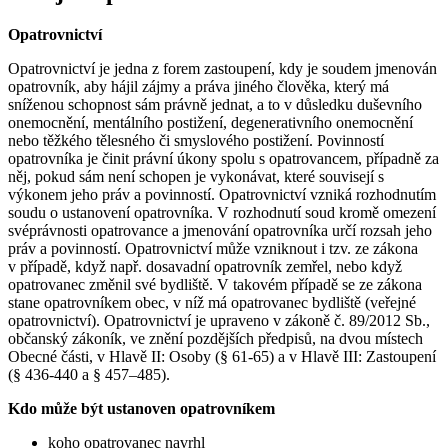
Opatrovnictví
Opatrovnictví je jedna z forem zastoupení, kdy je soudem jmenován
opatrovník, aby hájil zájmy a práva jiného člověka, který má
sníženou schopnost sám právně jednat, a to v důsledku duševního
onemocnění, mentálního postižení, degenerativního onemocnění
nebo těžkého tělesného či smyslového postižení. Povinností
opatrovníka je činit právní úkony spolu s opatrovancem, případně za
něj, pokud sám není schopen je vykonávat, které souvisejí s
výkonem jeho práv a povinností. Opatrovnictví vzniká rozhodnutím
soudu o ustanovení opatrovníka. V rozhodnutí soud kromě omezení
svéprávnosti opatrovance a jmenování opatrovníka určí rozsah jeho
práv a povinností. Opatrovnictví může vzniknout i tzv. ze zákona
v případě, když např. dosavadní opatrovník zemřel, nebo když
opatrovanec změnil své bydliště. V takovém případě se ze zákona
stane opatrovníkem obec, v níž má opatrovanec bydliště (veřejné
opatrovnictví). Opatrovnictví je upraveno v zákoně č. 89/2012 Sb.,
občanský zákoník, ve znění pozdějších předpisů, na dvou místech
Obecné části, v Hlavě II: Osoby (§ 61-65) a v Hlavě III: Zastoupení
(§ 436-440 a § 457–485).
Kdo může být ustanoven opatrovníkem
koho opatrovanec navrhl