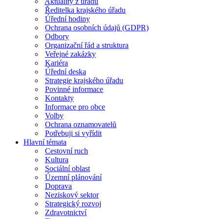
Aktuality z úřadu
Ředitelka krajského úřadu
Úřední hodiny
Ochrana osobních údajů (GDPR)
Odbory
Organizační řád a struktura
Veřejné zakázky
Kariéra
Úřední deska
Strategie krajského úřadu
Povinné informace
Kontakty
Informace pro obce
Volby
Ochrana oznamovatelů
Potřebuji si vyřídit
Hlavní témata
Cestovní ruch
Kultura
Sociální oblast
Územní plánování
Doprava
Neziskový sektor
Strategický rozvoj
Zdravotnictví