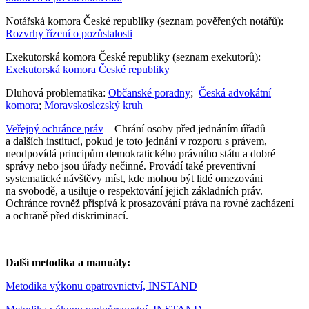
Notářská komora České republiky (seznam pověřených notářů):
Rozvrhy řízení o pozůstalosti
Exekutorská komora České republiky (seznam exekutorů):
Exekutorská komora České republiky
Dluhová problematika:
Občanské poradny
;
Česká advokátní
komora
;
Moravskoslezský kruh
Veřejný ochránce práv
– Chrání osoby před jednáním úřadů
a dalších institucí, pokud je toto jednání v rozporu s právem,
neodpovídá principům demokratického právního státu a dobré
správy nebo jsou úřady nečinné. Provádí také preventivní
systematické návštěvy míst, kde mohou být lidé omezováni
na svobodě, a usiluje o respektování jejich základních práv.
Ochránce rovněž přispívá k prosazování práva na rovné zacházení
a ochraně před diskriminací.
Další metodika a manuály:
Metodika výkonu opatrovnictví, INSTAND