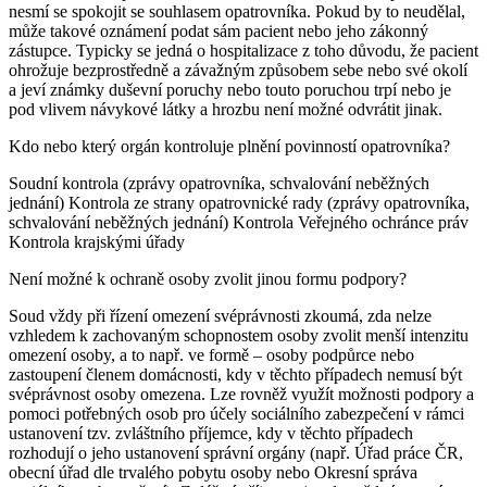
nesmí se spokojit se souhlasem opatrovníka. Pokud by to neudělal,
může takové oznámení podat sám pacient nebo jeho zákonný
zástupce. Typicky se jedná o hospitalizace z toho důvodu, že pacient
ohrožuje bezprostředně a závažným způsobem sebe nebo své okolí
a jeví známky duševní poruchy nebo touto poruchou trpí nebo je
pod vlivem návykové látky a hrozbu není možné odvrátit jinak.
Kdo nebo který orgán kontroluje plnění povinností opatrovníka?
Soudní kontrola (zprávy opatrovníka, schvalování neběžných
jednání) Kontrola ze strany opatrovnické rady (zprávy opatrovníka,
schvalování neběžných jednání) Kontrola Veřejného ochránce práv
Kontrola krajskými úřady
Není možné k ochraně osoby zvolit jinou formu podpory?
Soud vždy při řízení omezení svéprávnosti zkoumá, zda nelze
vzhledem k zachovaným schopnostem osoby zvolit menší intenzitu
omezení osoby, a to např. ve formě – osoby podpůrce nebo
zastoupení členem domácnosti, kdy v těchto případech nemusí být
svéprávnost osoby omezena. Lze rovněž využít možnosti podpory a
pomoci potřebných osob pro účely sociálního zabezpečení v rámci
ustanovení tzv. zvláštního příjemce, kdy v těchto případech
rozhodují o jeho ustanovení správní orgány (např. Úřad práce ČR,
obecní úřad dle trvalého pobytu osoby nebo Okresní správa