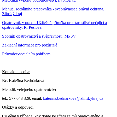
Metodika výkonu podpůrcovství, INSTAND
Manuál sociálního pracovníka - svéprávnost a právní ochrana,
Zlínský kraj
Opatrovník v praxi - Užitečná příručka pro starostlivé pečující a
opatrovníky, R. Pešlová
Sborník opatrovnictví a svéprávnosti, MPSV
Základní informace pro pozůstalé
Průvodce-socialním pohřbem
Kontaktní osoba:
Bc. Kateřina Bednárková
Metodik veřejného opatrovnictví
tel.: 577 043 329, email:
katerina.bednarkova@zlinskykraj.cz
Otázky a odpovědi
Co dělat v případě, kdy dojde ke střetu zájmů opatrovaného a