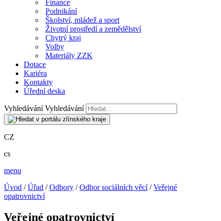
Finance
Podnikání
Školství, mládež a sport
Životní prostředí a zemědělství
Chytrý kraj
Volby
Materiály ZZK
Dotace
Kariéra
Kontakty
Úřední deska
Vyhledávání
Vyhledávání
CZ
cs
menu
Úvod
/
Úřad
/
Odbory
/
Odbor sociálních věcí
/
Veřejné
opatrovnictví
Veřejné opatrovnictví