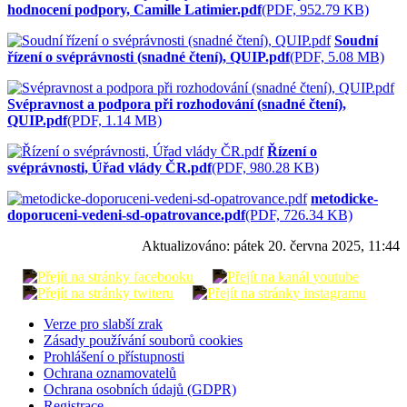
hodnocení podpory, Camille Latimier.pdf
(PDF, 952.79 KB)
Soudní
řízení o svéprávnosti (snadné čtení), QUIP.pdf
(PDF, 5.08 MB)
Svépravnost a podpora při rozhodování (snadné čtení),
QUIP.pdf
(PDF, 1.14 MB)
Řízení o
svéprávnosti, Úřad vlády ČR.pdf
(PDF, 980.28 KB)
metodicke-
doporuceni-vedeni-sd-opatrovance.pdf
(PDF, 726.34 KB)
Aktualizováno:
pátek 20. června 2025, 11:44
Verze pro slabší zrak
Zásady používání souborů cookies
Prohlášení o přístupnosti
Ochrana oznamovatelů
Ochrana osobních údajů (GDPR)
Registrace