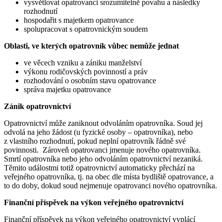
vysvětlovat opatrovanci srozumitelně povahu a následky
rozhodnutí
hospodařit s majetkem opatrovance
spolupracovat s opatrovnickým soudem
Oblasti, ve kterých opatrovník vůbec nemůže jednat
ve věcech vzniku a zániku manželství
výkonu rodičovských povinností a práv
rozhodování o osobním stavu opatrovance
správa majetku opatrovance
Zánik opatrovnictví
Opatrovnictví může zaniknout odvoláním opatrovníka. Soud jej
odvolá na jeho žádost (u fyzické osoby – opatrovníka), nebo
z vlastního rozhodnutí, pokud neplní opatrovník řádně své
povinnosti. Zároveň opatrovanci jmenuje nového opatrovníka.
Smrtí opatrovníka nebo jeho odvoláním opatrovnictví nezaniká.
Těmito událostmi totiž opatrovnictví automaticky přechází na
veřejného opatrovníka, tj. na obec dle místa bydliště opatrovance, a
to do doby, dokud soud nejmenuje opatrovanci nového opatrovníka.
Finanční příspěvek na výkon veřejného opatrovnictví
Finanční příspěvek na výkon veřejného opatrovnictví vyplácí