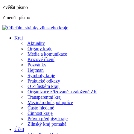
Zvětšit písmo
Zmenšit písmo
Kraj
Aktuality
Orgány kraje
Média a komunikace
Krizové řízení
Pozvánky
Hejtman
Symboly kraje
Praktické odkazy
O Zlínském kraji
Organizace zřizované a založené ZK
Transparentní kraj
Mezinárodní spolupráce
Často hledané
Činnost kraje
Právní předpisy kraje
Zlínský kraj pomáhá
Úřad