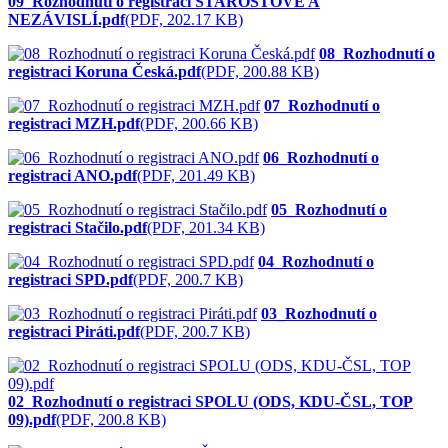
09_Rozhodnutí o registraci STAROSTOVÉ A
NEZÁVISLÍ.pdf
(PDF, 202.17 KB)
08_Rozhodnutí o
registraci Koruna Česká.pdf
(PDF, 200.88 KB)
07_Rozhodnutí o
registraci MZH.pdf
(PDF, 200.66 KB)
06_Rozhodnutí o
registraci ANO.pdf
(PDF, 201.49 KB)
05_Rozhodnutí o
registraci Stačilo.pdf
(PDF, 201.34 KB)
04_Rozhodnutí o
registraci SPD.pdf
(PDF, 200.7 KB)
03_Rozhodnutí o
registraci Piráti.pdf
(PDF, 200.7 KB)
02_Rozhodnutí o registraci SPOLU (ODS, KDU-ČSL, TOP
09).pdf
(PDF, 200.8 KB)