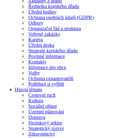
Aktuality z úřadu
Ředitelka krajského úřadu
Úřední hodiny
Ochrana osobních údajů (GDPR)
Odbory
Organizační řád a struktura
Veřejné zakázky
Kariéra
Úřední deska
Strategie krajského úřadu
Povinné informace
Kontakty
Informace pro obce
Volby
Ochrana oznamovatelů
Potřebuji si vyřídit
Hlavní témata
Cestovní ruch
Kultura
Sociální oblast
Územní plánování
Doprava
Neziskový sektor
Strategický rozvoj
Zdravotnictví