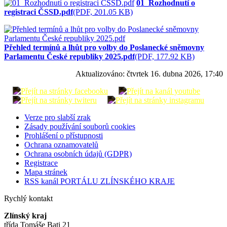
01_Rozhodnutí o
registraci ČSSD.pdf
(PDF, 201.05 KB)
Přehled termínů a lhůt pro volby do Poslanecké sněmovny
Parlamentu České republiky 2025.pdf
(PDF, 177.92 KB)
Aktualizováno:
čtvrtek 16. dubna 2026, 17:40
Verze pro slabší zrak
Zásady používání souborů cookies
Prohlášení o přístupnosti
Ochrana oznamovatelů
Ochrana osobních údajů (GDPR)
Registrace
Mapa stránek
RSS kanál PORTÁLU ZLÍNSKÉHO KRAJE
Rychlý kontakt
Zlínský kraj
třída Tomáše Bati 21