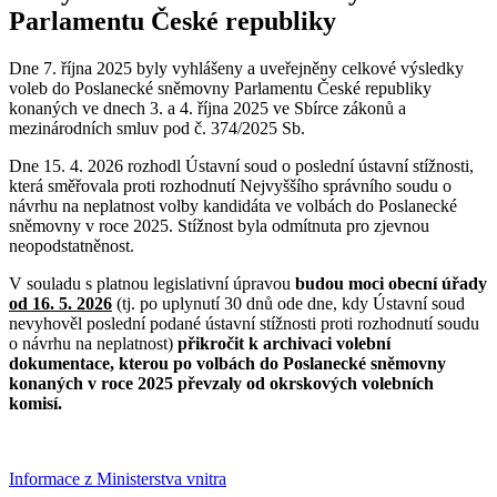
Parlamentu České republiky
Dne 7. října 2025 byly vyhlášeny a uveřejněny celkové výsledky
voleb do Poslanecké sněmovny Parlamentu České republiky
konaných ve dnech 3. a 4. října 2025 ve Sbírce zákonů a
mezinárodních smluv pod č. 374/2025 Sb.
Dne 15. 4. 2026 rozhodl Ústavní soud o poslední ústavní stížnosti,
která směřovala proti rozhodnutí Nejvyššího správního soudu o
návrhu na neplatnost volby kandidáta ve volbách do Poslanecké
sněmovny v roce 2025. Stížnost byla odmítnuta pro zjevnou
neopodstatněnost.
V souladu s platnou legislativní úpravou
budou moci obecní úřady
od 16. 5. 2026
(tj. po uplynutí 30 dnů ode dne, kdy Ústavní soud
nevyhověl poslední podané ústavní stížnosti proti rozhodnutí soudu
o návrhu na neplatnost)
přikročit k archivaci volební
dokumentace, kterou po volbách do Poslanecké sněmovny
konaných v roce 2025 převzaly od okrskových volebních
komisí.
Informace z Ministerstva vnitra