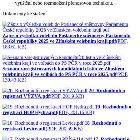
vytištění nebo rozmnožení přenosovou technikou.
Dokumenty ke stažení
Zápis o výsledku voleb do Poslanecké sněmovny Parlamentu
České republiky 2025 ve Zlínském volebním kraji.pdf
(PDF,
183.61 KB)
Seznam zaregistrovaných kandidátních listin ve Zlínském
volebním kraji ve volbách do PS PČR v roce 2025.pdf
(PDF,
139.43 KB)
20_Rozhodnutí o
registraci VÝZVA.pdf
(PDF, 201.9 KB)
19_Rozhodnutí o
registraci HOP Hydra.pdf
(PDF, 201.16 KB)
18_Rozhodnutí o
registraci Levice.pdf
(PDF, 200.59 KB)
17_Rozhodnutí o