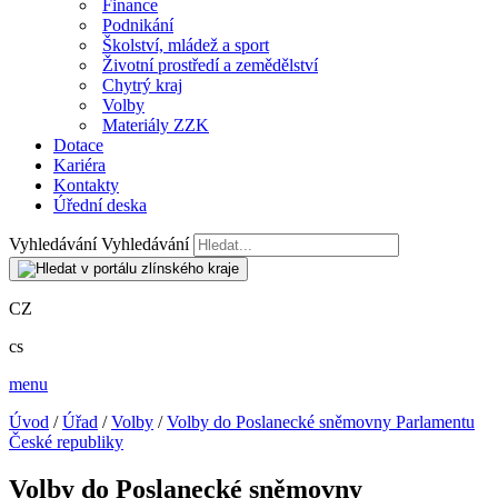
Finance
Podnikání
Školství, mládež a sport
Životní prostředí a zemědělství
Chytrý kraj
Volby
Materiály ZZK
Dotace
Kariéra
Kontakty
Úřední deska
Vyhledávání
Vyhledávání
CZ
cs
menu
Úvod
/
Úřad
/
Volby
/
Volby do Poslanecké sněmovny Parlamentu
České republiky
Volby do Poslanecké sněmovny