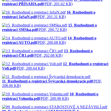
registraci PŘÍSAHA.pdf
(PDF, 201.62 KB)
16_Rozhodnutí o
registraci JaSaN.pdf
(PDF, 201.31 KB)
15_Rozhodnutí o
registraci SMSka.pdf
(PDF, 200.72 KB)
14_Rozhodnutí o
registraci AUTO.pdf
(PDF, 200.68 KB)
13_Rozhodnutí o
registraci ČR1.pdf
(PDF, 202.68 KB)
12_Rozhodnutí o registraci
Volt.pdf
(PDF, 200.64 KB)
11_Rozhodnutí o registraci Švýcarská demokracie.pdf
(PDF,
208.06 KB)
10_Rozhodnutí o
registraci Voluntia.pdf
(PDF, 200.98 KB)