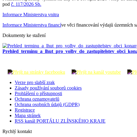
pod
č. 117/2026 Sb.
Informace Ministerstva vnitra
Informace Ministerstva financí
ve věci financování výdajů územních 
Dokumenty ke stažení
Prehled_terminu_a_lhut_pro_volby_do_zastupitelstev_obci_ko
Verze pro slabší zrak
Zásady používání souborů cookies
Prohlášení o přístupnosti
Ochrana oznamovatelů
Ochrana osobních údajů (GDPR)
Registrace
Mapa stránek
RSS kanál PORTÁLU ZLÍNSKÉHO KRAJE
Rychlý kontakt