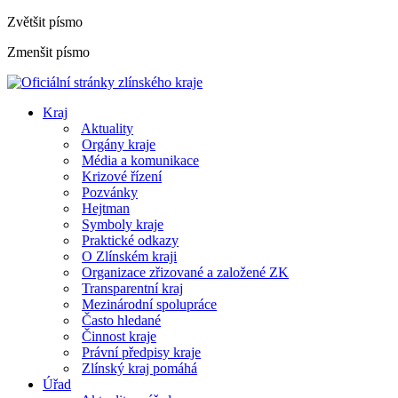
Zvětšit písmo
Zmenšit písmo
Kraj
Aktuality
Orgány kraje
Média a komunikace
Krizové řízení
Pozvánky
Hejtman
Symboly kraje
Praktické odkazy
O Zlínském kraji
Organizace zřizované a založené ZK
Transparentní kraj
Mezinárodní spolupráce
Často hledané
Činnost kraje
Právní předpisy kraje
Zlínský kraj pomáhá
Úřad