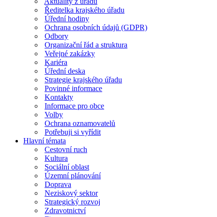
Aktuality z úřadu
Ředitelka krajského úřadu
Úřední hodiny
Ochrana osobních údajů (GDPR)
Odbory
Organizační řád a struktura
Veřejné zakázky
Kariéra
Úřední deska
Strategie krajského úřadu
Povinné informace
Kontakty
Informace pro obce
Volby
Ochrana oznamovatelů
Potřebuji si vyřídit
Hlavní témata
Cestovní ruch
Kultura
Sociální oblast
Územní plánování
Doprava
Neziskový sektor
Strategický rozvoj
Zdravotnictví