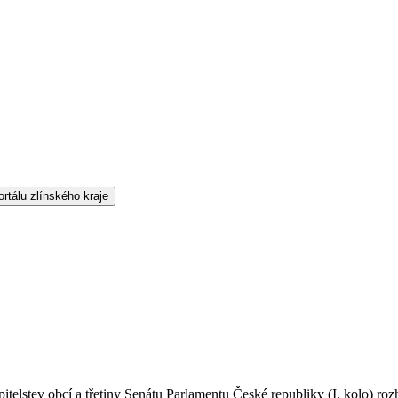
tupitelstev obcí a třetiny Senátu Parlamentu České republiky (I. kolo