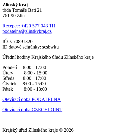
Zlínský kraj
třída Tomáše Bati 21
761 90 Zlín
Recepce: +420 577 043 111
podatelna@zlinskykraj.cz
IČO: 70891320
ID datové schránky: scsbwku
Úřední hodiny Krajského úřadu Zlínského kraje
Pondělí 8:00 - 17:00
Úterý 8:00 - 15:00
Středa 8:00 - 17:00
Čtvrtek 8:00 - 15:00
Pátek 8:00 - 13:00
Otevírací doba PODATELNA
Otevírací doba CZECHPOINT
Krajský úřad Zlínského kraje © 2026