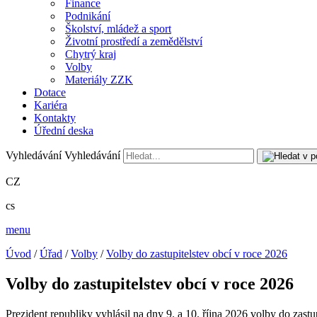
Finance
Podnikání
Školství, mládež a sport
Životní prostředí a zemědělství
Chytrý kraj
Volby
Materiály ZZK
Dotace
Kariéra
Kontakty
Úřední deska
Vyhledávání
Vyhledávání
CZ
cs
menu
Úvod
/
Úřad
/
Volby
/
Volby do zastupitelstev obcí v roce 2026
Volby do zastupitelstev obcí v roce 2026
Prezident republiky vyhlásil na dny 9. a 10. října 2026 volby do zas