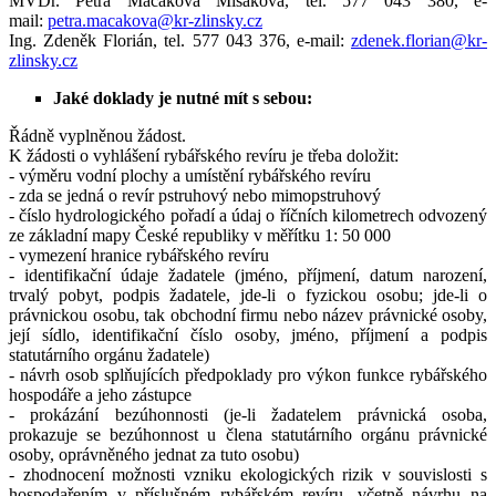
MVDr. Petra Mačáková Mišáková, tel. 577 043 380, e-
mail:
petra.macakova@kr-zlinsky.cz
Ing. Zdeněk Florián, tel. 577 043 376, e-mail:
zdenek.florian@kr-
zlinsky.cz
Jaké doklady je nutné mít s sebou:
Řádně vyplněnou žádost.
K žádosti o vyhlášení rybářského revíru je třeba doložit:
- výměru vodní plochy a umístění rybářského revíru
- zda se jedná o revír pstruhový nebo mimopstruhový
- číslo hydrologického pořadí a údaj o říčních kilometrech odvozený
ze základní mapy České republiky v měřítku 1: 50 000
- vymezení hranice rybářského revíru
- identifikační údaje žadatele (jméno, příjmení, datum narození,
trvalý pobyt, podpis žadatele, jde-li o fyzickou osobu; jde-li o
právnickou osobu, tak obchodní firmu nebo název právnické osoby,
její sídlo, identifikační číslo osoby, jméno, příjmení a podpis
statutárního orgánu žadatele)
- návrh osob splňujících předpoklady pro výkon funkce rybářského
hospodáře a jeho zástupce
- prokázání bezúhonnosti (je-li žadatelem právnická osoba,
prokazuje se bezúhonnost u člena statutárního orgánu právnické
osoby, oprávněného jednat za tuto osobu)
- zhodnocení možnosti vzniku ekologických rizik v souvislosti s
hospodařením v příslušném rybářském revíru, včetně návrhu na