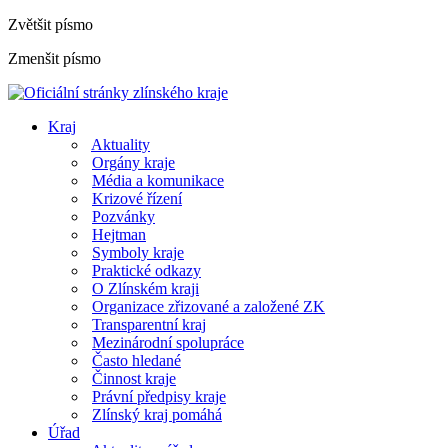
Zvětšit písmo
Zmenšit písmo
Kraj
Aktuality
Orgány kraje
Média a komunikace
Krizové řízení
Pozvánky
Hejtman
Symboly kraje
Praktické odkazy
O Zlínském kraji
Organizace zřizované a založené ZK
Transparentní kraj
Mezinárodní spolupráce
Často hledané
Činnost kraje
Právní předpisy kraje
Zlínský kraj pomáhá
Úřad