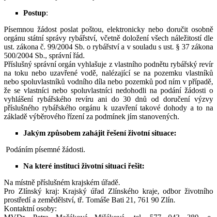
Postup
:
Písemnou žádost poslat poštou, elektronicky nebo doručit osobně
orgánu státní správy rybářství, včetně doložení všech náležitostí dle
ust. zákona č. 99/2004 Sb. o rybářství a v souladu s ust. § 37 zákona
500/2004 Sb., správní řád.
Příslušný správní orgán vyhlašuje z vlastního podnětu rybářský revír
na toku nebo uzavřené vodě, nalézající se na pozemku vlastníků
nebo spoluvlastníků vodního díla nebo pozemků pod ním v případě,
že se vlastníci nebo spoluvlastníci nedohodli na podání žádosti o
vyhlášení rybářského revíru ani do 30 dnů od doručení výzvy
příslušného rybářského orgánu k uzavření takové dohody a to na
základě výběrového řízení za podmínek jím stanovených.
Jakým způsobem zahájit řešení životní situace:
Podáním písemné žádosti.
Na které instituci životní situaci řešit:
Na místně příslušném krajském úřadě.
Pro Zlínský kraj: Krajský úřad Zlínského kraje, odbor životního
prostředí a zemědělství, tř. Tomáše Bati 21, 761 90 Zlín.
Kontaktní osoby: