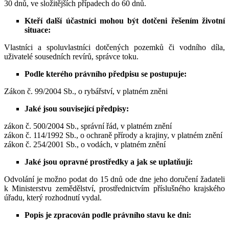
30 dnů, ve složitějších případech do 60 dnů.
Kteří další účastníci mohou být dotčeni řešením životní
situace:
Vlastníci a spoluvlastníci dotčených pozemků či vodního díla,
uživatelé sousedních revírů, správce toku.
Podle kterého právního předpisu se postupuje:
Zákon č. 99/2004 Sb., o rybářství, v platném zněni
Jaké jsou související předpisy:
zákon č. 500/2004 Sb., správní řád, v platném znění
zákon č. 114/1992 Sb., o ochraně přírody a krajiny, v platném znění
zákon č. 254/2001 Sb., o vodách, v platném znění
Jaké jsou opravné prostředky a jak se uplatňují:
Odvolání je možno podat do 15 dnů ode dne jeho doručení žadateli
k Ministerstvu zemědělství, prostřednictvím příslušného krajského
úřadu, který rozhodnutí vydal.
Popis je zpracován podle právního stavu ke dni: