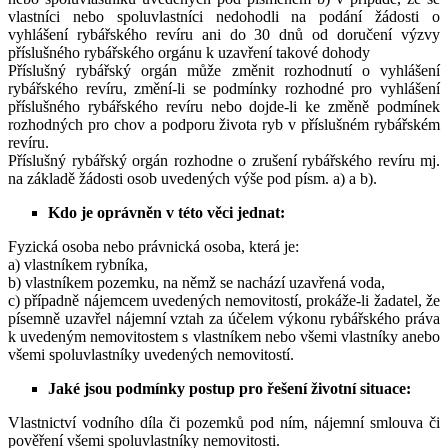
vlastníci nebo spoluvlastníci nedohodli na podání žádosti o
vyhlášení rybářského revíru ani do 30 dnů od doručení výzvy
příslušného rybářského orgánu k uzavření takové dohody
Příslušný rybářský orgán může změnit rozhodnutí o vyhlášení
rybářského revíru, změní-li se podmínky rozhodné pro vyhlášení
příslušného rybářského revíru nebo dojde-li ke změně podmínek
rozhodných pro chov a podporu života ryb v příslušném rybářském
revíru.
Příslušný rybářský orgán rozhodne o zrušení rybářského revíru mj.
na základě žádosti osob uvedených výše pod písm. a) a b).
Kdo je oprávněn v této věci jednat:
Fyzická osoba nebo právnická osoba, která je:
a) vlastníkem rybníka,
b) vlastníkem pozemku, na němž se nachází uzavřená voda,
c) případně nájemcem uvedených nemovitostí, prokáže-li žadatel, že
písemně uzavřel nájemní vztah za účelem výkonu rybářského práva
k uvedeným nemovitostem s vlastníkem nebo všemi vlastníky anebo
všemi spoluvlastníky uvedených nemovitostí.
Jaké jsou podmínky postup pro řešení životní situace:
Vlastnictví vodního díla či pozemků pod ním, nájemní smlouva či
pověření všemi spoluvlastníky nemovitosti.