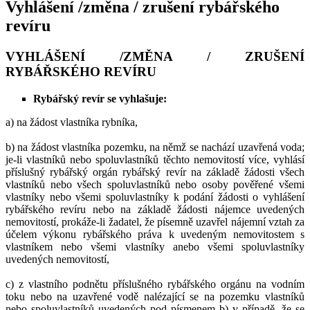
Vyhlášení /změna / zrušení rybářského
revíru
VYHLÁŠENÍ /ZMĚNA / ZRUŠENÍ
RYBÁŘSKÉHO REVÍRU
Rybářský revír se vyhlašuje:
a) na žádost vlastníka rybníka,
b) na žádost vlastníka pozemku, na němž se nachází uzavřená voda;
je-li vlastníků nebo spoluvlastníků těchto nemovitostí více, vyhlásí
příslušný rybářský orgán rybářský revír na základě žádosti všech
vlastníků nebo všech spoluvlastníků nebo osoby pověřené všemi
vlastníky nebo všemi spoluvlastníky k podání žádosti o vyhlášení
rybářského revíru nebo na základě žádosti nájemce uvedených
nemovitostí, prokáže-li žadatel, že písemně uzavřel nájemní vztah za
účelem výkonu rybářského práva k uvedeným nemovitostem s
vlastníkem nebo všemi vlastníky anebo všemi spoluvlastníky
uvedených nemovitostí,
c) z vlastního podnětu příslušného rybářského orgánu na vodním
toku nebo na uzavřené vodě nalézající se na pozemku vlastníků
nebo spoluvlastníků uvedených pod písmenem b) v případě, že se