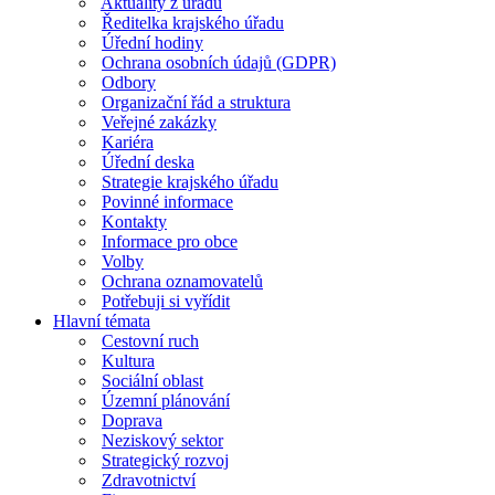
Aktuality z úřadu
Ředitelka krajského úřadu
Úřední hodiny
Ochrana osobních údajů (GDPR)
Odbory
Organizační řád a struktura
Veřejné zakázky
Kariéra
Úřední deska
Strategie krajského úřadu
Povinné informace
Kontakty
Informace pro obce
Volby
Ochrana oznamovatelů
Potřebuji si vyřídit
Hlavní témata
Cestovní ruch
Kultura
Sociální oblast
Územní plánování
Doprava
Neziskový sektor
Strategický rozvoj
Zdravotnictví