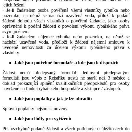
jejich řešení.
- Je-li žadatelem osoba pověřená všemi vlastníky rybníka nebo
pozemku, na němž se nachází uzavřená voda, přiloží k podání
žádosti dohodu všech vlastníků o pověření žadatele, jako osoby
oprávněné k podání žádosti o povolení výkonu rybářského práva
svým jménem.
- Je-li žadatelem nájemce rybníka nebo pozemku, na němž se
nachází uzavřená voda, předloží k žádosti nájemní smlouvu k
uvedené nemovitosti za účelem výkonu rybářského práva s
vlastníky.
Jaké jsou potřebné formuláře a kde jsou k dispozici:
Žádost nemá předepsaný formulář. Jedinými předepsanými
formuláři jsou výpis z Rejstříku trestů ne starší než 3 měsíce a
doklad prokazující splnění kvalifikačních předpokladů pro osoby
navržené na funkci rybářského hospodáře a zástupce / zástupců.
Jaké jsou poplatky a jak je lze uhradit:
Správní poplatky nejsou stanoveny.
Jaké jsou lhůty pro vyřízení:
Při bezchybně podané žádosti a všech potřebných náležitostech do