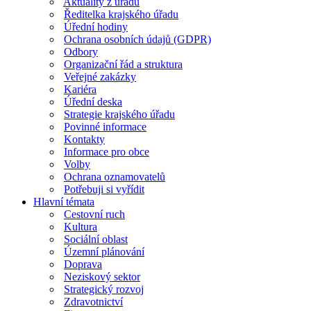
Aktuality z úřadu
Ředitelka krajského úřadu
Úřední hodiny
Ochrana osobních údajů (GDPR)
Odbory
Organizační řád a struktura
Veřejné zakázky
Kariéra
Úřední deska
Strategie krajského úřadu
Povinné informace
Kontakty
Informace pro obce
Volby
Ochrana oznamovatelů
Potřebuji si vyřídit
Hlavní témata
Cestovní ruch
Kultura
Sociální oblast
Územní plánování
Doprava
Neziskový sektor
Strategický rozvoj
Zdravotnictví