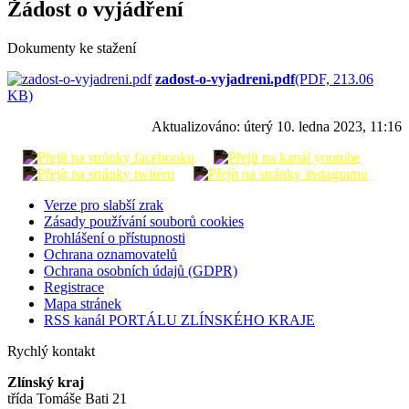
Žádost o vyjádření
Dokumenty ke stažení
zadost-o-vyjadreni.pdf
(PDF, 213.06
KB)
Aktualizováno:
úterý 10. ledna 2023, 11:16
Verze pro slabší zrak
Zásady používání souborů cookies
Prohlášení o přístupnosti
Ochrana oznamovatelů
Ochrana osobních údajů (GDPR)
Registrace
Mapa stránek
RSS kanál PORTÁLU ZLÍNSKÉHO KRAJE
Rychlý kontakt
Zlínský kraj
třída Tomáše Bati 21