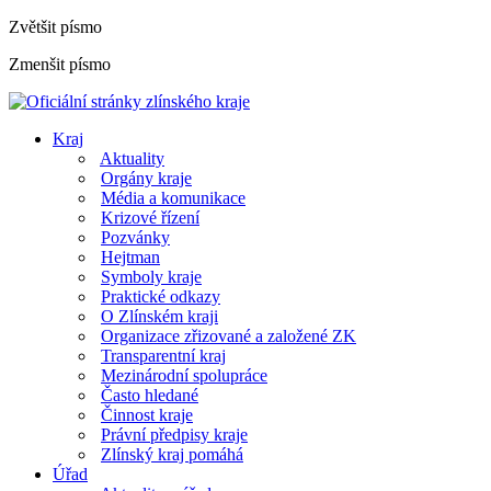
Zvětšit písmo
Zmenšit písmo
Kraj
Aktuality
Orgány kraje
Média a komunikace
Krizové řízení
Pozvánky
Hejtman
Symboly kraje
Praktické odkazy
O Zlínském kraji
Organizace zřizované a založené ZK
Transparentní kraj
Mezinárodní spolupráce
Často hledané
Činnost kraje
Právní předpisy kraje
Zlínský kraj pomáhá
Úřad