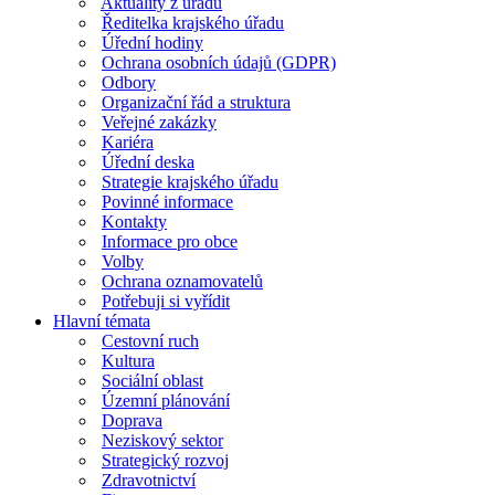
Aktuality z úřadu
Ředitelka krajského úřadu
Úřední hodiny
Ochrana osobních údajů (GDPR)
Odbory
Organizační řád a struktura
Veřejné zakázky
Kariéra
Úřední deska
Strategie krajského úřadu
Povinné informace
Kontakty
Informace pro obce
Volby
Ochrana oznamovatelů
Potřebuji si vyřídit
Hlavní témata
Cestovní ruch
Kultura
Sociální oblast
Územní plánování
Doprava
Neziskový sektor
Strategický rozvoj
Zdravotnictví