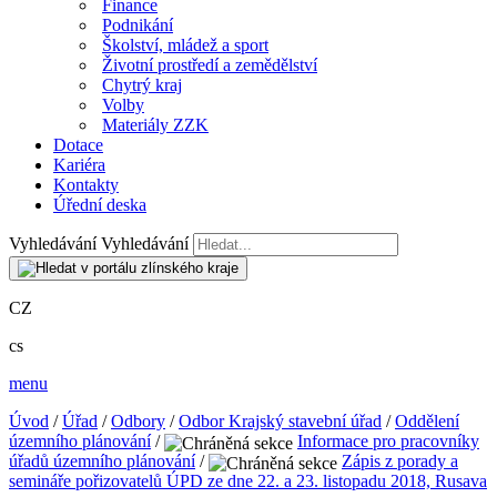
Finance
Podnikání
Školství, mládež a sport
Životní prostředí a zemědělství
Chytrý kraj
Volby
Materiály ZZK
Dotace
Kariéra
Kontakty
Úřední deska
Vyhledávání
Vyhledávání
CZ
cs
menu
Úvod
/
Úřad
/
Odbory
/
Odbor Krajský stavební úřad
/
Oddělení
územního plánování
/
Informace pro pracovníky
úřadů územního plánování
/
Zápis z porady a
semináře pořizovatelů ÚPD ze dne 22. a 23. listopadu 2018, Rusava