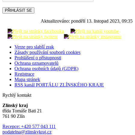
PŘIHLÁSIT SE
Aktualizováno:
pondělí 13. listopad 2023, 09:35
Verze pro slabší zrak
Zásady používání souborů cookies
Prohlášení o přístupnosti
Ochrana oznamovatelů
Ochrana osobních údajů (GDPR)
Registrace
Mapa stránek
RSS kanál PORTÁLU ZLÍNSKÉHO KRAJE
Rychlý kontakt
Zlínský kraj
třída Tomáše Bati 21
761 90 Zlín
Recepce: +420 577 043 111
podatelna@zlinskykraj.cz