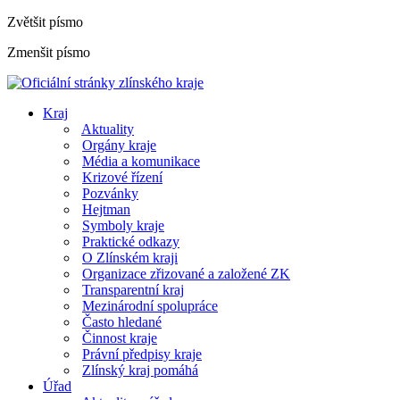
Zvětšit písmo
Zmenšit písmo
Kraj
Aktuality
Orgány kraje
Média a komunikace
Krizové řízení
Pozvánky
Hejtman
Symboly kraje
Praktické odkazy
O Zlínském kraji
Organizace zřizované a založené ZK
Transparentní kraj
Mezinárodní spolupráce
Často hledané
Činnost kraje
Právní předpisy kraje
Zlínský kraj pomáhá
Úřad