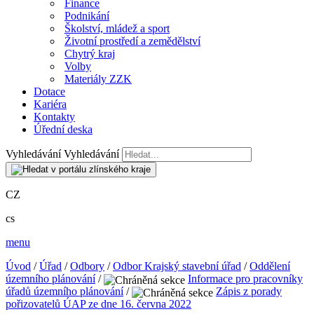
Finance
Podnikání
Školství, mládež a sport
Životní prostředí a zemědělství
Chytrý kraj
Volby
Materiály ZZK
Dotace
Kariéra
Kontakty
Úřední deska
Vyhledávání
Vyhledávání
CZ
cs
menu
Úvod
/
Úřad
/
Odbory
/
Odbor Krajský stavební úřad
/
Oddělení
územního plánování
/
Informace pro pracovníky
úřadů územního plánování
/
Zápis z porady
pořizovatelů ÚAP ze dne 16. června 2022