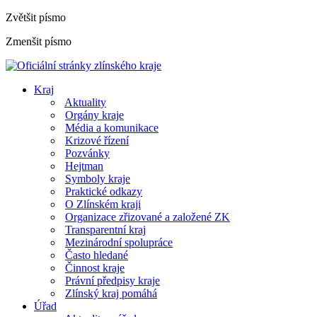
Zvětšit písmo
Zmenšit písmo
Kraj
Aktuality
Orgány kraje
Média a komunikace
Krizové řízení
Pozvánky
Hejtman
Symboly kraje
Praktické odkazy
O Zlínském kraji
Organizace zřizované a založené ZK
Transparentní kraj
Mezinárodní spolupráce
Často hledané
Činnost kraje
Právní předpisy kraje
Zlínský kraj pomáhá
Úřad