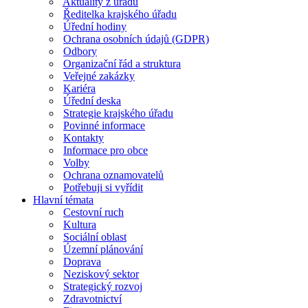
Aktuality z úřadu
Ředitelka krajského úřadu
Úřední hodiny
Ochrana osobních údajů (GDPR)
Odbory
Organizační řád a struktura
Veřejné zakázky
Kariéra
Úřední deska
Strategie krajského úřadu
Povinné informace
Kontakty
Informace pro obce
Volby
Ochrana oznamovatelů
Potřebuji si vyřídit
Hlavní témata
Cestovní ruch
Kultura
Sociální oblast
Územní plánování
Doprava
Neziskový sektor
Strategický rozvoj
Zdravotnictví