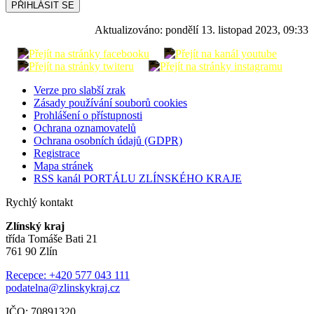
PŘIHLÁSIT SE
Aktualizováno:
pondělí 13. listopad 2023, 09:33
Verze pro slabší zrak
Zásady používání souborů cookies
Prohlášení o přístupnosti
Ochrana oznamovatelů
Ochrana osobních údajů (GDPR)
Registrace
Mapa stránek
RSS kanál PORTÁLU ZLÍNSKÉHO KRAJE
Rychlý kontakt
Zlínský kraj
třída Tomáše Bati 21
761 90 Zlín
Recepce: +420 577 043 111
podatelna@zlinskykraj.cz
IČO: 70891320