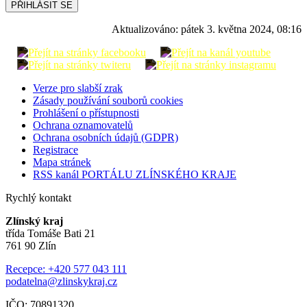
PŘIHLÁSIT SE
Aktualizováno:
pátek 3. května 2024, 08:16
Verze pro slabší zrak
Zásady používání souborů cookies
Prohlášení o přístupnosti
Ochrana oznamovatelů
Ochrana osobních údajů (GDPR)
Registrace
Mapa stránek
RSS kanál PORTÁLU ZLÍNSKÉHO KRAJE
Rychlý kontakt
Zlínský kraj
třída Tomáše Bati 21
761 90 Zlín
Recepce: +420 577 043 111
podatelna@zlinskykraj.cz
IČO: 70891320