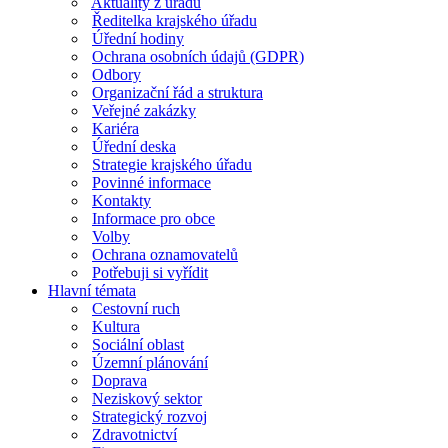
Aktuality z úřadu
Ředitelka krajského úřadu
Úřední hodiny
Ochrana osobních údajů (GDPR)
Odbory
Organizační řád a struktura
Veřejné zakázky
Kariéra
Úřední deska
Strategie krajského úřadu
Povinné informace
Kontakty
Informace pro obce
Volby
Ochrana oznamovatelů
Potřebuji si vyřídit
Hlavní témata
Cestovní ruch
Kultura
Sociální oblast
Územní plánování
Doprava
Neziskový sektor
Strategický rozvoj
Zdravotnictví