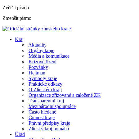
Zvětšit písmo
Zmenšit písmo
Kraj
Aktuality
Orgány kraje
Média a komunikace
Krizové řízení
Pozvánky
Hejtman
Symboly kraje
Praktické odkazy
O Zlínském kraji
Organizace zřizované a založené ZK
Transparentní kraj
Mezinárodní spolupráce
Často hledané
Činnost kraje
Právní předpisy kraje
Zlínský kraj pomáhá
Úřad