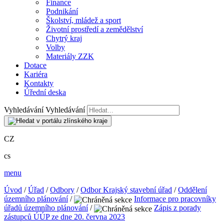
Finance
Podnikání
Školství, mládež a sport
Životní prostředí a zemědělství
Chytrý kraj
Volby
Materiály ZZK
Dotace
Kariéra
Kontakty
Úřední deska
Vyhledávání
Vyhledávání
CZ
cs
menu
Úvod
/
Úřad
/
Odbory
/
Odbor Krajský stavební úřad
/
Oddělení
územního plánování
/
Informace pro pracovníky
úřadů územního plánování
/
Zápis z porady
zástupců ÚÚP ze dne 20. června 2023