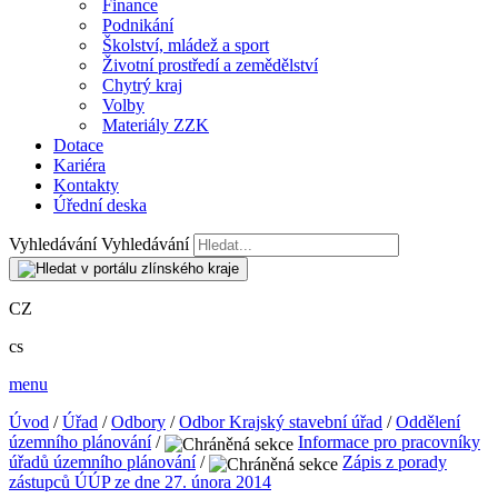
Finance
Podnikání
Školství, mládež a sport
Životní prostředí a zemědělství
Chytrý kraj
Volby
Materiály ZZK
Dotace
Kariéra
Kontakty
Úřední deska
Vyhledávání
Vyhledávání
CZ
cs
menu
Úvod
/
Úřad
/
Odbory
/
Odbor Krajský stavební úřad
/
Oddělení
územního plánování
/
Informace pro pracovníky
úřadů územního plánování
/
Zápis z porady
zástupců ÚÚP ze dne 27. února 2014