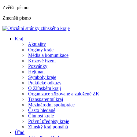
Zvětšit písmo
Zmenšit písmo
Kraj
Aktuality
Orgány kraje
Média a komunikace
Krizové řízení
Pozvánky
Hejtman
Symboly kraje
Praktické odkazy
O Zlínském kraji
Organizace zřizované a založené ZK
Transparentní kraj
Mezinárodní spolupráce
Často hledané
Činnost kraje
Právní předpisy kraje
Zlínský kraj pomáhá
Úřad