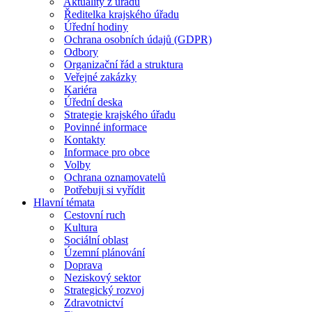
Aktuality z úřadu
Ředitelka krajského úřadu
Úřední hodiny
Ochrana osobních údajů (GDPR)
Odbory
Organizační řád a struktura
Veřejné zakázky
Kariéra
Úřední deska
Strategie krajského úřadu
Povinné informace
Kontakty
Informace pro obce
Volby
Ochrana oznamovatelů
Potřebuji si vyřídit
Hlavní témata
Cestovní ruch
Kultura
Sociální oblast
Územní plánování
Doprava
Neziskový sektor
Strategický rozvoj
Zdravotnictví