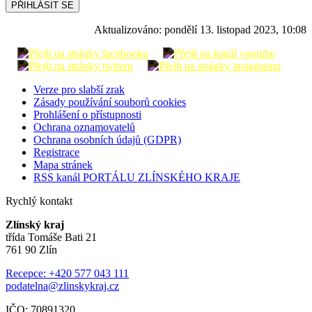
PŘIHLÁSIT SE
Aktualizováno:
pondělí 13. listopad 2023, 10:08
Verze pro slabší zrak
Zásady používání souborů cookies
Prohlášení o přístupnosti
Ochrana oznamovatelů
Ochrana osobních údajů (GDPR)
Registrace
Mapa stránek
RSS kanál PORTÁLU ZLÍNSKÉHO KRAJE
Rychlý kontakt
Zlínský kraj
třída Tomáše Bati 21
761 90 Zlín
Recepce: +420 577 043 111
podatelna@zlinskykraj.cz
IČO: 70891320