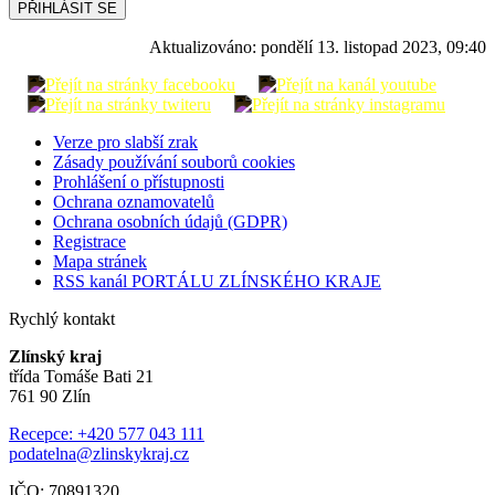
PŘIHLÁSIT SE
Aktualizováno:
pondělí 13. listopad 2023, 09:40
Verze pro slabší zrak
Zásady používání souborů cookies
Prohlášení o přístupnosti
Ochrana oznamovatelů
Ochrana osobních údajů (GDPR)
Registrace
Mapa stránek
RSS kanál PORTÁLU ZLÍNSKÉHO KRAJE
Rychlý kontakt
Zlínský kraj
třída Tomáše Bati 21
761 90 Zlín
Recepce: +420 577 043 111
podatelna@zlinskykraj.cz
IČO: 70891320