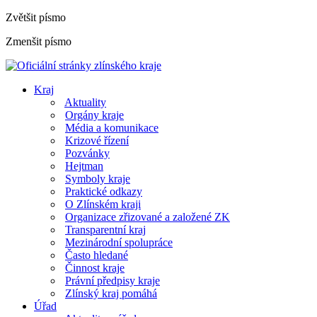
Zvětšit písmo
Zmenšit písmo
Kraj
Aktuality
Orgány kraje
Média a komunikace
Krizové řízení
Pozvánky
Hejtman
Symboly kraje
Praktické odkazy
O Zlínském kraji
Organizace zřizované a založené ZK
Transparentní kraj
Mezinárodní spolupráce
Často hledané
Činnost kraje
Právní předpisy kraje
Zlínský kraj pomáhá
Úřad