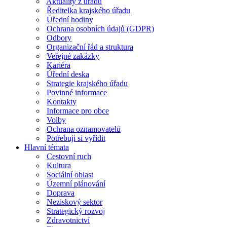
Aktuality z úřadu
Ředitelka krajského úřadu
Úřední hodiny
Ochrana osobních údajů (GDPR)
Odbory
Organizační řád a struktura
Veřejné zakázky
Kariéra
Úřední deska
Strategie krajského úřadu
Povinné informace
Kontakty
Informace pro obce
Volby
Ochrana oznamovatelů
Potřebuji si vyřídit
Hlavní témata
Cestovní ruch
Kultura
Sociální oblast
Územní plánování
Doprava
Neziskový sektor
Strategický rozvoj
Zdravotnictví