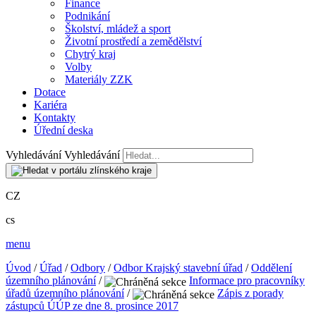
Finance
Podnikání
Školství, mládež a sport
Životní prostředí a zemědělství
Chytrý kraj
Volby
Materiály ZZK
Dotace
Kariéra
Kontakty
Úřední deska
Vyhledávání
Vyhledávání
CZ
cs
menu
Úvod
/
Úřad
/
Odbory
/
Odbor Krajský stavební úřad
/
Oddělení
územního plánování
/
Informace pro pracovníky
úřadů územního plánování
/
Zápis z porady
zástupců ÚÚP ze dne 8. prosince 2017