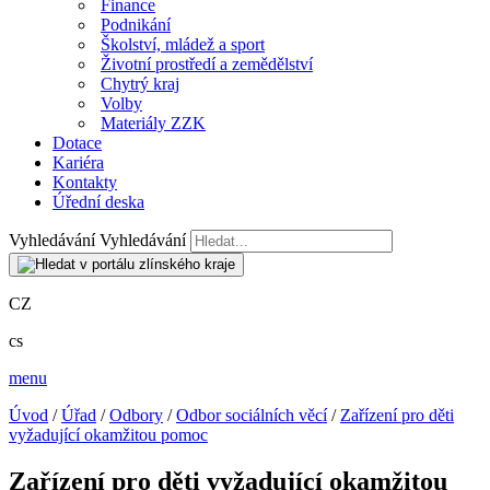
Finance
Podnikání
Školství, mládež a sport
Životní prostředí a zemědělství
Chytrý kraj
Volby
Materiály ZZK
Dotace
Kariéra
Kontakty
Úřední deska
Vyhledávání
Vyhledávání
CZ
cs
menu
Úvod
/
Úřad
/
Odbory
/
Odbor sociálních věcí
/
Zařízení pro děti
vyžadující okamžitou pomoc
Zařízení pro děti vyžadující okamžitou