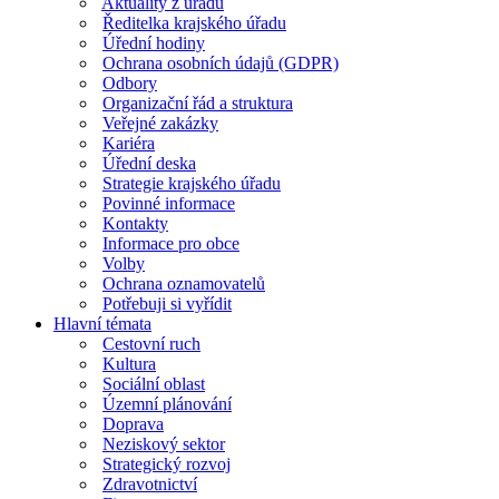
Aktuality z úřadu
Ředitelka krajského úřadu
Úřední hodiny
Ochrana osobních údajů (GDPR)
Odbory
Organizační řád a struktura
Veřejné zakázky
Kariéra
Úřední deska
Strategie krajského úřadu
Povinné informace
Kontakty
Informace pro obce
Volby
Ochrana oznamovatelů
Potřebuji si vyřídit
Hlavní témata
Cestovní ruch
Kultura
Sociální oblast
Územní plánování
Doprava
Neziskový sektor
Strategický rozvoj
Zdravotnictví