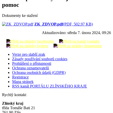
pomoc
Dokumenty ke stažení
ZK_ZDVOP.pdf
(PDF, 502.97 KB)
Aktualizováno:
středa 7. února 2024, 09:26
Verze pro slabší zrak
Zásady používání souborů cookies
Prohlášení o přístupnosti
Ochrana oznamovatelů
Ochrana osobních údajů (GDPR)
Registrace
Mapa stránek
RSS kanál PORTÁLU ZLÍNSKÉHO KRAJE
Rychlý kontakt
Zlínský kraj
třída Tomáše Bati 21
761 90 Zlín