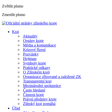
Zvětšit písmo
Zmenšit písmo
Kraj
Aktuality
Orgány kraje
Média a komunikace
Krizové řízení
Pozvánky
Hejtman
Symboly kraje
Praktické odkazy
O Zlínském kraji
Organizace zřizované a založené ZK
Transparentní kraj
Mezinárodní spolupráce
Často hledané
Činnost kraje
Právní předpisy kraje
Zlínský kraj pomáhá
Úřad