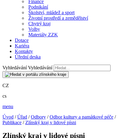
Finance
Podnikání
Školství, mládež a sport
Životní prostředí a zemědělství
Chytrý kraj
Volby
Materiály ZZK
Dotace
Kariéra
Kontakty
Úřední deska
Vyhledávání
Vyhledávání
CZ
cs
menu
Úvod
/
Úřad
/
Odbory
/
Odbor kultury a památkové péče
/
Publikace
/
Zlínský kraj v lidové písni
Zlínský kraj v lidové písni