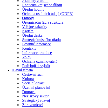
Aktuality z úřadu
Ředitelka krajského úřadu
Úřední hodiny
Ochrana osobních údajů (GDPR)
Odbory
Organizační řád a struktura
Veřejné zakázky
Kariéra
Úřední deska
Strategie krajského úřadu
Povinné informace
Kontakty
Informace pro obce
Volby
Ochrana oznamovatelů
Potřebuji si vyřídit
Hlavní témata
Cestovní ruch
Kultura
Sociální oblast
Územní plánování
Doprava
Neziskový sektor
Strategický rozvoj
Zdravotnictví