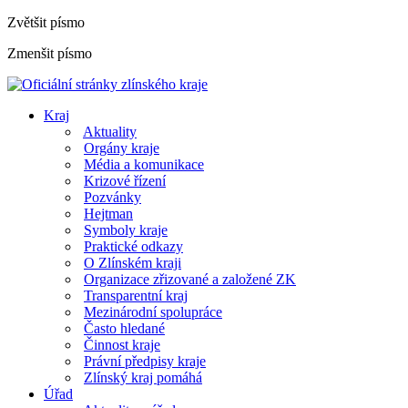
Zvětšit písmo
Zmenšit písmo
Kraj
Aktuality
Orgány kraje
Média a komunikace
Krizové řízení
Pozvánky
Hejtman
Symboly kraje
Praktické odkazy
O Zlínském kraji
Organizace zřizované a založené ZK
Transparentní kraj
Mezinárodní spolupráce
Často hledané
Činnost kraje
Právní předpisy kraje
Zlínský kraj pomáhá
Úřad