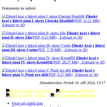
Dokumenty ke stažení
Zlínský
kraj v lidové písni I, okres Uherské Hradiště
(PDF, 11.21 MB)
Zobrazit ve 3D
Zlínský kraj v lidové
písni II, okres Zlín
(PDF, 9.23 MB)
Zobrazit ve 3D
Zlínský kraj v lidové
písni III, okres Vsetín
(PDF, 7.78 MB)
Zobrazit ve 3D
Zlínský kraj v
lidové písni IV, okres Kroměříž
(PDF, 28.27 MB)
Zobrazit ve 3D
Zlínský kraj v
lidové písni V, Písně pro děti
(PDF, 9.27 MB)
Zobrazit ve 3D
Aktualizováno:
čtvrtek 19. září 2024, 13:17
Verze pro slabší zrak