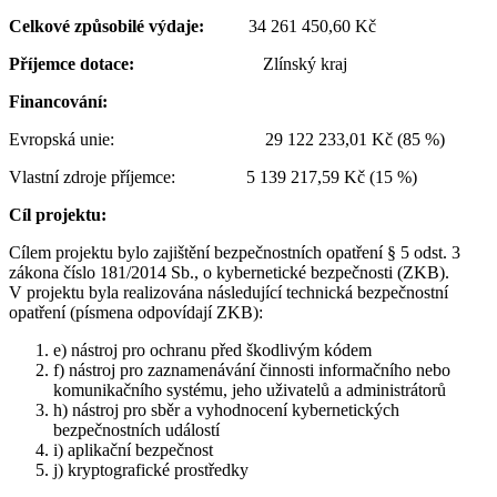
Celkové způsobilé výdaje:
34 261 450,60 Kč
Příjemce dotace:
Zlínský kraj
Financování:
Evropská unie: 29 122 233,01 Kč (85 %)
Vlastní zdroje příjemce: 5 139 217,59 Kč (15 %)
Cíl projektu:
Cílem projektu bylo zajištění bezpečnostních opatření § 5 odst. 3
zákona číslo 181/2014 Sb., o kybernetické bezpečnosti (ZKB).
V projektu byla realizována následující technická bezpečnostní
opatření (písmena odpovídají ZKB):
e) nástroj pro ochranu před škodlivým kódem
f) nástroj pro zaznamenávání činnosti informačního nebo
komunikačního systému, jeho uživatelů a administrátorů
h) nástroj pro sběr a vyhodnocení kybernetických
bezpečnostních událostí
i) aplikační bezpečnost
j) kryptografické prostředky