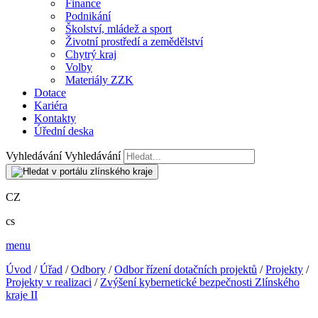
Finance
Podnikání
Školství, mládež a sport
Životní prostředí a zemědělství
Chytrý kraj
Volby
Materiály ZZK
Dotace
Kariéra
Kontakty
Úřední deska
Vyhledávání
Vyhledávání
CZ
cs
menu
Úvod
/
Úřad
/
Odbory
/
Odbor řízení dotačních projektů
/
Projekty
/
Projekty v realizaci
/
Zvýšení kybernetické bezpečnosti Zlínského
kraje II