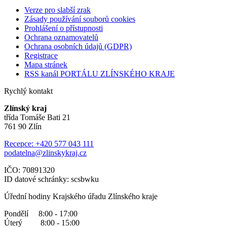
Verze pro slabší zrak
Zásady používání souborů cookies
Prohlášení o přístupnosti
Ochrana oznamovatelů
Ochrana osobních údajů (GDPR)
Registrace
Mapa stránek
RSS kanál PORTÁLU ZLÍNSKÉHO KRAJE
Rychlý kontakt
Zlínský kraj
třída Tomáše Bati 21
761 90 Zlín
Recepce: +420 577 043 111
podatelna@zlinskykraj.cz
IČO: 70891320
ID datové schránky: scsbwku
Úřední hodiny Krajského úřadu Zlínského kraje
Pondělí 8:00 - 17:00
Úterý 8:00 - 15:00