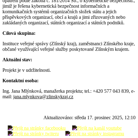
opatření podle zákona č. 181/2014 Sb., o kybernetické bezpečnosti.,
jimiž je řešena kybernetická bezpečnost informačních a
komunikačních systémů organizačních složek státu a jejich
příspěvkových organizací, obcí a krajů a jimi zřizovaných nebo
zakládaných organizací, státních organizací a státních podniků.
Cílová skupina:
Instituce veřejné správy (Zlínský kraj), zaměstnanci Zlínského kraje,
občané využívající veřejné služby poskytované Zlínským krajem.
Aktuální stav:
Projekt je v udržitelnosti.
Kontaktní osoba:
Ing. Jana Mlýnková, manažerka projektu; tel.: +420 577 043 839, e-
mail:
jana.mlynkova@zlinskykraj.cz
Aktualizováno:
středa 17. prosinec 2025, 12:10