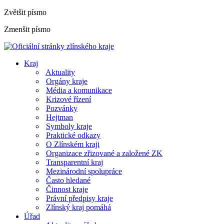
Zvětšit písmo
Zmenšit písmo
Kraj
Aktuality
Orgány kraje
Média a komunikace
Krizové řízení
Pozvánky
Hejtman
Symboly kraje
Praktické odkazy
O Zlínském kraji
Organizace zřizované a založené ZK
Transparentní kraj
Mezinárodní spolupráce
Často hledané
Činnost kraje
Právní předpisy kraje
Zlínský kraj pomáhá
Úřad