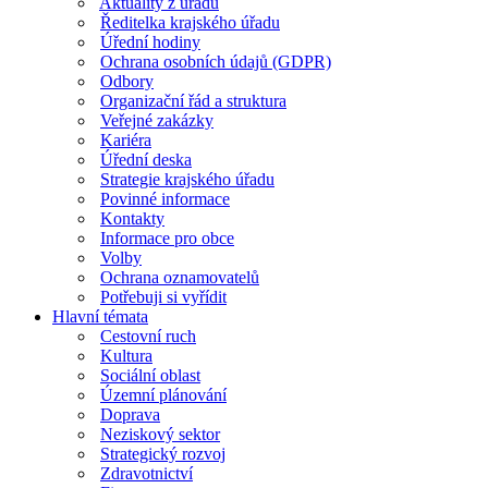
Aktuality z úřadu
Ředitelka krajského úřadu
Úřední hodiny
Ochrana osobních údajů (GDPR)
Odbory
Organizační řád a struktura
Veřejné zakázky
Kariéra
Úřední deska
Strategie krajského úřadu
Povinné informace
Kontakty
Informace pro obce
Volby
Ochrana oznamovatelů
Potřebuji si vyřídit
Hlavní témata
Cestovní ruch
Kultura
Sociální oblast
Územní plánování
Doprava
Neziskový sektor
Strategický rozvoj
Zdravotnictví