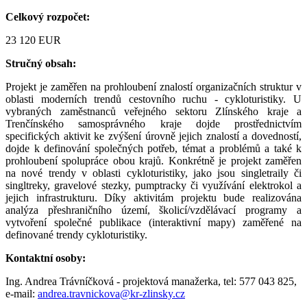
Celkový rozpočet:
23 120 EUR
Stručný obsah:
Projekt je zaměřen na prohloubení znalostí organizačních struktur v
oblasti moderních trendů cestovního ruchu - cykloturistiky. U
vybraných zaměstnanců veřejného sektoru Zlínského kraje a
Trenčínského samosprávného kraje dojde prostřednictvím
specifických aktivit ke zvýšení úrovně jejich znalostí a dovedností,
dojde k definování společných potřeb, témat a problémů a také k
prohloubení spolupráce obou krajů. Konkrétně je projekt zaměřen
na nové trendy v oblasti cykloturistiky, jako jsou singletraily či
singltreky, gravelové stezky, pumptracky či využívání elektrokol a
jejich infrastrukturu. Díky aktivitám projektu bude realizována
analýza přeshraničního území, školicí/vzdělávací programy a
vytvoření společné publikace (interaktivní mapy) zaměřené na
definované trendy cykloturistiky.
Kontaktní osoby:
Ing. Andrea Trávníčková - projektová manažerka, tel: 577 043 825,
e-mail:
andrea.travnickova@kr-zlinsky.cz