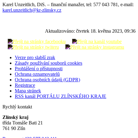
Karel Unzeitlich, DiS. – finanční manažer, tel: 577 043 781, e-mail:
karel.unzeitlich@kr-zlinsky.cz
Aktualizováno:
čtvrtek 18. května 2023, 09:36
Verze pro slabší zrak
Zásady používání souborů cookies
Prohlášení o přístupnosti
Ochrana oznamovatelů
Ochrana osobních údajů (GDPR)
Registrace
Mapa stránek
RSS kanál PORTÁLU ZLÍNSKÉHO KRAJE
Rychlý kontakt
Zlínský kraj
třída Tomáše Bati 21
761 90 Zlín