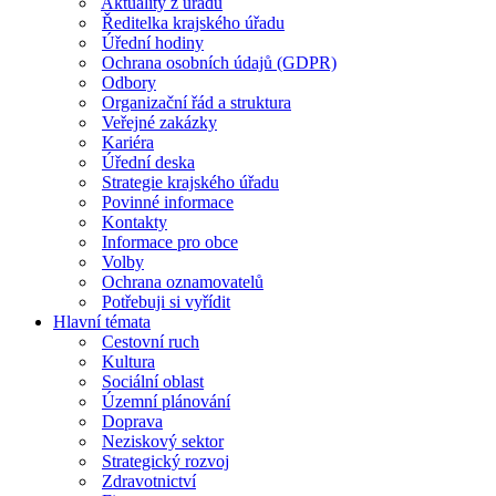
Aktuality z úřadu
Ředitelka krajského úřadu
Úřední hodiny
Ochrana osobních údajů (GDPR)
Odbory
Organizační řád a struktura
Veřejné zakázky
Kariéra
Úřední deska
Strategie krajského úřadu
Povinné informace
Kontakty
Informace pro obce
Volby
Ochrana oznamovatelů
Potřebuji si vyřídit
Hlavní témata
Cestovní ruch
Kultura
Sociální oblast
Územní plánování
Doprava
Neziskový sektor
Strategický rozvoj
Zdravotnictví