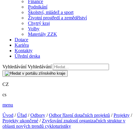
Finance
Podnikání
Školství, mládež a sport
Životní prostředí a zemědělství
Chytrý kraj
Volby
Materiály ZZK
Dotace
Kariéra
Kontakty
Úřední deska
Vyhledávání
Vyhledávání
CZ
cs
menu
Úvod
/
Úřad
/
Odbory
/
Odbor řízení dotačních projektů
/
Projekty
/
Projekty ukončené
/
Zvyšování znalostí organizačních struktur v
oblasti nových trendů cykloturistiky