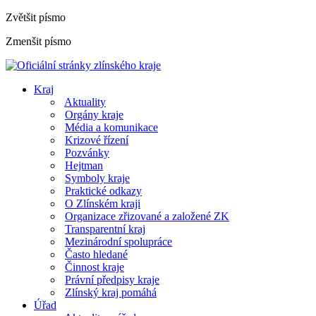
Zvětšit písmo
Zmenšit písmo
Kraj
Aktuality
Orgány kraje
Média a komunikace
Krizové řízení
Pozvánky
Hejtman
Symboly kraje
Praktické odkazy
O Zlínském kraji
Organizace zřizované a založené ZK
Transparentní kraj
Mezinárodní spolupráce
Často hledané
Činnost kraje
Právní předpisy kraje
Zlínský kraj pomáhá
Úřad