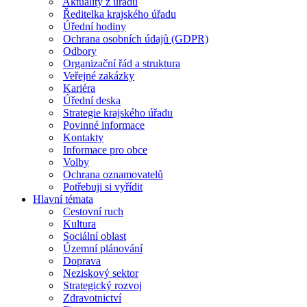
Aktuality z úřadu
Ředitelka krajského úřadu
Úřední hodiny
Ochrana osobních údajů (GDPR)
Odbory
Organizační řád a struktura
Veřejné zakázky
Kariéra
Úřední deska
Strategie krajského úřadu
Povinné informace
Kontakty
Informace pro obce
Volby
Ochrana oznamovatelů
Potřebuji si vyřídit
Hlavní témata
Cestovní ruch
Kultura
Sociální oblast
Územní plánování
Doprava
Neziskový sektor
Strategický rozvoj
Zdravotnictví