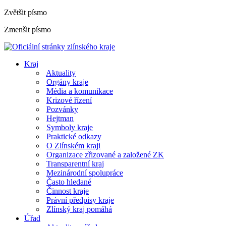
Zvětšit písmo
Zmenšit písmo
Kraj
Aktuality
Orgány kraje
Média a komunikace
Krizové řízení
Pozvánky
Hejtman
Symboly kraje
Praktické odkazy
O Zlínském kraji
Organizace zřizované a založené ZK
Transparentní kraj
Mezinárodní spolupráce
Často hledané
Činnost kraje
Právní předpisy kraje
Zlínský kraj pomáhá
Úřad