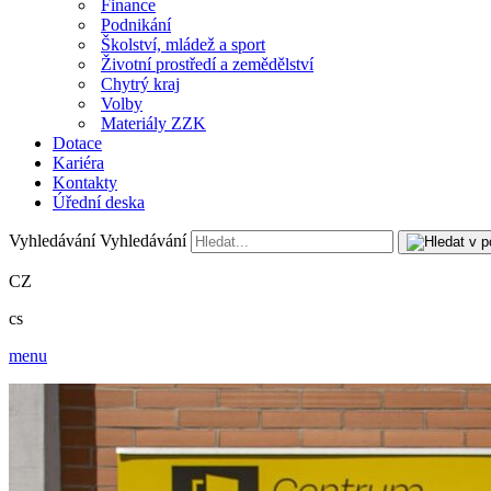
Finance
Podnikání
Školství, mládež a sport
Životní prostředí a zemědělství
Chytrý kraj
Volby
Materiály ZZK
Dotace
Kariéra
Kontakty
Úřední deska
Vyhledávání
Vyhledávání
CZ
cs
menu