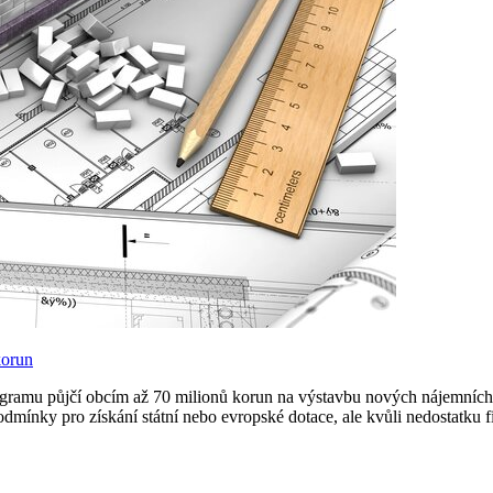
korun
ramu půjčí obcím až 70 milionů korun na výstavbu nových nájemních a 
mínky pro získání státní nebo evropské dotace, ale kvůli nedostatku fi