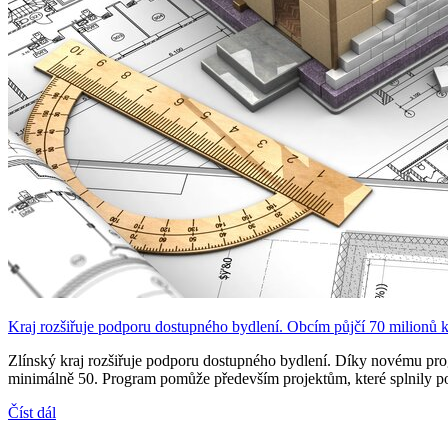
Kraj rozšiřuje podporu dostupného bydlení. Obcím půjčí 70 milionů 
Zlínský kraj rozšiřuje podporu dostupného bydlení. Díky novému prog
minimálně 50. Program pomůže především projektům, které splnily pod
Číst dál