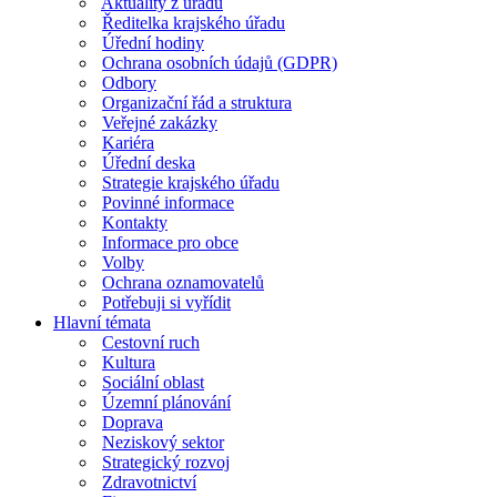
Aktuality z úřadu
Ředitelka krajského úřadu
Úřední hodiny
Ochrana osobních údajů (GDPR)
Odbory
Organizační řád a struktura
Veřejné zakázky
Kariéra
Úřední deska
Strategie krajského úřadu
Povinné informace
Kontakty
Informace pro obce
Volby
Ochrana oznamovatelů
Potřebuji si vyřídit
Hlavní témata
Cestovní ruch
Kultura
Sociální oblast
Územní plánování
Doprava
Neziskový sektor
Strategický rozvoj
Zdravotnictví