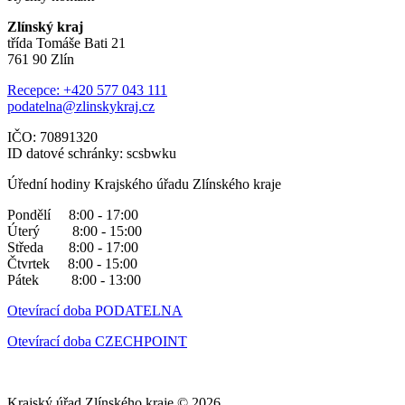
Zlínský kraj
třída Tomáše Bati 21
761 90 Zlín
Recepce: +420 577 043 111
podatelna@zlinskykraj.cz
IČO: 70891320
ID datové schránky: scsbwku
Úřední hodiny Krajského úřadu Zlínského kraje
Pondělí 8:00 - 17:00
Úterý 8:00 - 15:00
Středa 8:00 - 17:00
Čtvrtek 8:00 - 15:00
Pátek 8:00 - 13:00
Otevírací doba PODATELNA
Otevírací doba CZECHPOINT
Krajský úřad Zlínského kraje © 2026