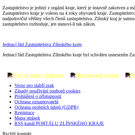
Zastupitelstvo je jediný z orgánů kraje, který je ústavně zakotven 
Zastupitelstvo kraje je voleno na 4 roky obyvateli kraje. Zastupitelst
nadpoloviční většiny všech členů zastupitelstva. Zlínský kraj je sam
zastupitelstvo rozhoduje, jen stanoví-li tak zákon.
Jednací řád Zastupitelstva Zlínského kraje
Jednací řád Zastupitelstva Zlínského kraje byl schválen usnesením Za
Verze pro slabší zrak
Zásady používání souborů cookies
Prohlášení o přístupnosti
Ochrana oznamovatelů
Ochrana osobních údajů (GDPR)
Registrace
Mapa stránek
RSS kanál PORTÁLU ZLÍNSKÉHO KRAJE
Rychlý kontakt