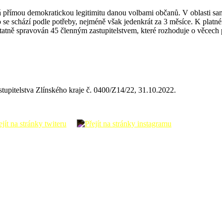
a má přímou demokratickou legitimitu danou volbami občanů. V oblasti 
vo se schází podle potřeby, nejméně však jedenkrát za 3 měsíce. K platn
ostatně spravován 45 členným zastupitelstvem, které rozhoduje o věcech
stupitelstva Zlínského kraje č. 0400/Z14/22, 31.10.2022.