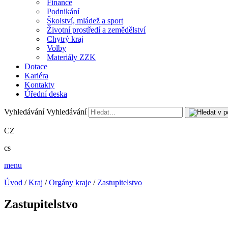
Finance
Podnikání
Školství, mládež a sport
Životní prostředí a zemědělství
Chytrý kraj
Volby
Materiály ZZK
Dotace
Kariéra
Kontakty
Úřední deska
Vyhledávání
Vyhledávání
CZ
cs
menu
Úvod
/
Kraj
/
Orgány kraje
/
Zastupitelstvo
Zastupitelstvo