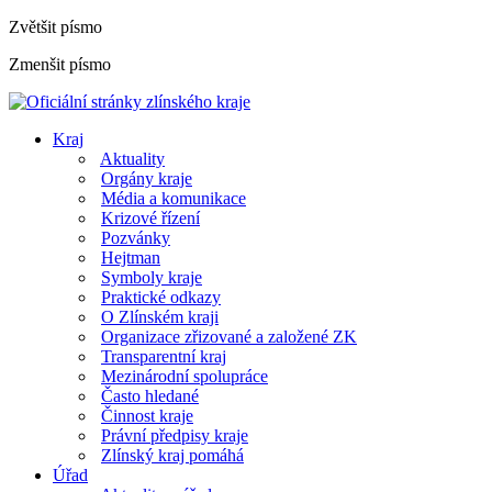
Zvětšit písmo
Zmenšit písmo
Kraj
Aktuality
Orgány kraje
Média a komunikace
Krizové řízení
Pozvánky
Hejtman
Symboly kraje
Praktické odkazy
O Zlínském kraji
Organizace zřizované a založené ZK
Transparentní kraj
Mezinárodní spolupráce
Často hledané
Činnost kraje
Právní předpisy kraje
Zlínský kraj pomáhá
Úřad