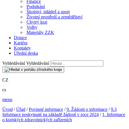
Finance
Podnikání
Školství, mládež a sport
Životní prostředí a zemědělství
Chytrý kraj
Volby
Materiály ZZK
Dotace
Kariéra
Kontakty
Úřední deska
Vyhledávání
Vyhledávání
CZ
cs
menu
Úvod
/
Úřad
/
Povinné informace
/
9. Žádosti o informace
/
9.3
Informace poskytnuté na základě žádostí v roce 2024
/
1. Informace
o krajských zdravotnických zařízeních