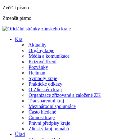
Zvětšit písmo
Zmenšit písmo
Kraj
Aktuality
Orgány kraje
Média a komunikace
Krizové řízení
Pozvánky
Hejtman
Symboly kraje
Praktické odkazy
O Zlínském kraji
Organizace zřizované a založené ZK
Transparentní kraj
Mezinárodní spolupráce
Často hledané
Činnost kraje
Právní předpisy kraje
Zlínský kraj pomáhá
Úřad