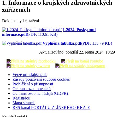
1. Informace o krajských zdravotnických
zařízeních
Dokumenty ke stažení
1-2024_Poskytnutí
informace.pdf
(PDF, 110.61 KB)
Vyplněná tabulka.pdf
(PDF, 135.79 KB)
Aktualizováno:
pondělí 22. ledna 2024, 10:29
Verze pro slabší zrak
Zásady používání souborů cookies
Prohlášení o přístupnosti
Ochrana oznamovatelů
Ochrana osobních údajů (GDPR)
Registrace
Mapa stránek
RSS kanál PORTÁLU ZLÍNSKÉHO KRAJE
Rychlý kontakt