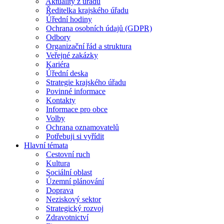
Aktuality z úřadu
Ředitelka krajského úřadu
Úřední hodiny
Ochrana osobních údajů (GDPR)
Odbory
Organizační řád a struktura
Veřejné zakázky
Kariéra
Úřední deska
Strategie krajského úřadu
Povinné informace
Kontakty
Informace pro obce
Volby
Ochrana oznamovatelů
Potřebuji si vyřídit
Hlavní témata
Cestovní ruch
Kultura
Sociální oblast
Územní plánování
Doprava
Neziskový sektor
Strategický rozvoj
Zdravotnictví