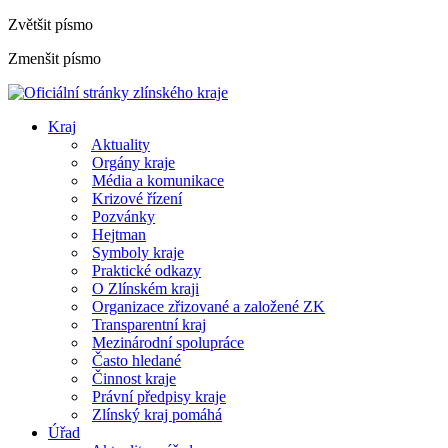
Zvětšit písmo
Zmenšit písmo
Kraj
Aktuality
Orgány kraje
Média a komunikace
Krizové řízení
Pozvánky
Hejtman
Symboly kraje
Praktické odkazy
O Zlínském kraji
Organizace zřizované a založené ZK
Transparentní kraj
Mezinárodní spolupráce
Často hledané
Činnost kraje
Právní předpisy kraje
Zlínský kraj pomáhá
Úřad