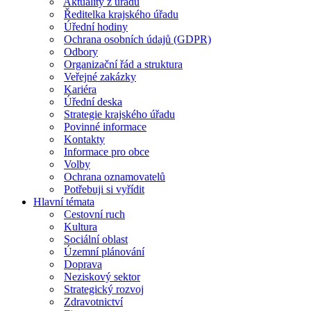
Aktuality z úřadu
Ředitelka krajského úřadu
Úřední hodiny
Ochrana osobních údajů (GDPR)
Odbory
Organizační řád a struktura
Veřejné zakázky
Kariéra
Úřední deska
Strategie krajského úřadu
Povinné informace
Kontakty
Informace pro obce
Volby
Ochrana oznamovatelů
Potřebuji si vyřídit
Hlavní témata
Cestovní ruch
Kultura
Sociální oblast
Územní plánování
Doprava
Neziskový sektor
Strategický rozvoj
Zdravotnictví