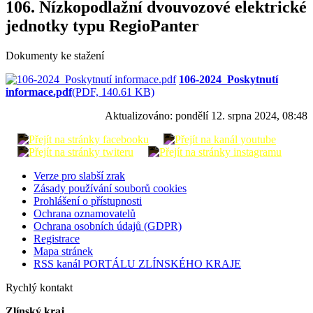
106. Nízkopodlažní dvouvozové elektrické
jednotky typu RegioPanter
Dokumenty ke stažení
106-2024_Poskytnutí
informace.pdf
(PDF, 140.61 KB)
Aktualizováno:
pondělí 12. srpna 2024, 08:48
Verze pro slabší zrak
Zásady používání souborů cookies
Prohlášení o přístupnosti
Ochrana oznamovatelů
Ochrana osobních údajů (GDPR)
Registrace
Mapa stránek
RSS kanál PORTÁLU ZLÍNSKÉHO KRAJE
Rychlý kontakt
Zlínský kraj