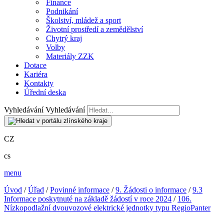
Finance
Podnikání
Školství, mládež a sport
Životní prostředí a zemědělství
Chytrý kraj
Volby
Materiály ZZK
Dotace
Kariéra
Kontakty
Úřední deska
Vyhledávání
Vyhledávání
CZ
cs
menu
Úvod
/
Úřad
/
Povinné informace
/
9. Žádosti o informace
/
9.3
Informace poskytnuté na základě žádostí v roce 2024
/
106.
Nízkopodlažní dvouvozové elektrické jednotky typu RegioPanter