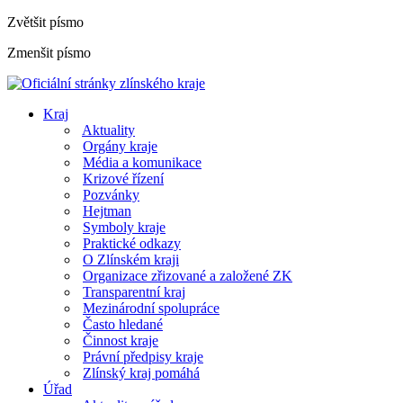
Zvětšit písmo
Zmenšit písmo
Kraj
Aktuality
Orgány kraje
Média a komunikace
Krizové řízení
Pozvánky
Hejtman
Symboly kraje
Praktické odkazy
O Zlínském kraji
Organizace zřizované a založené ZK
Transparentní kraj
Mezinárodní spolupráce
Často hledané
Činnost kraje
Právní předpisy kraje
Zlínský kraj pomáhá
Úřad