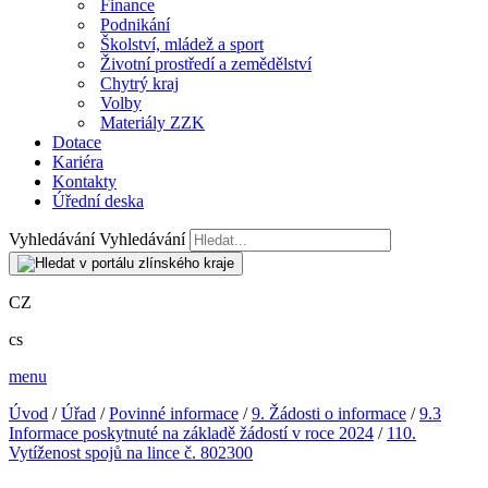
Finance
Podnikání
Školství, mládež a sport
Životní prostředí a zemědělství
Chytrý kraj
Volby
Materiály ZZK
Dotace
Kariéra
Kontakty
Úřední deska
Vyhledávání
Vyhledávání
CZ
cs
menu
Úvod
/
Úřad
/
Povinné informace
/
9. Žádosti o informace
/
9.3
Informace poskytnuté na základě žádostí v roce 2024
/
110.
Vytíženost spojů na lince č. 802300