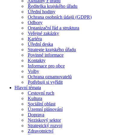
Aktuality z úřadu
Ředitelka krajského úřadu
Úřední hodiny
Ochrana osobních údajů (GDPR)
Odbory
Organizační řád a struktura
Veřejné zakázky
Kariéra
Úřední deska
Strategie krajského úřadu
Povinné informace
Kontakty
Informace pro obce
Volby
Ochrana oznamovatelů
Potřebuji si vyřídit
Hlavní témata
Cestovní ruch
Kultura
Sociální oblast
Územní plánování
Doprava
Neziskový sektor
Strategický rozvoj
Zdravotnictví