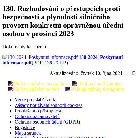
130. Rozhodování o přestupcích proti
bezpečnosti a plynulosti silničního
provozu konkrétní oprávněnou úřední
osobou v prosinci 2023
Dokumenty ke stažení
130-2024_Poskytnutí
informace.pdf
(PDF, 138.29 KB)
Aktualizováno:
čtvrtek 10. října 2024, 11:43
Verze pro slabší zrak
Zásady používání souborů cookies
Prohlášení o přístupnosti
Ochrana oznamovatelů
Ochrana osobních údajů (GDPR)
Registrace
Mapa stránek