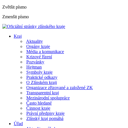
Zvětšit písmo
Zmenšit písmo
Kraj
Aktuality
Orgány kraje
Média a komunikace
Krizové řízení
Pozvánky
Hejtman
Symboly kraje
Praktické odkazy
O Zlínském kraji
Organizace zřizované a založené ZK
Transparentní kraj
Mezinárodní spolupráce
Často hledané
Činnost kraje
Právní předpisy kraje
Zlínský kraj pomáhá
Úřad