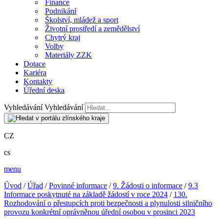
Finance
Podnikání
Školství, mládež a sport
Životní prostředí a zemědělství
Chytrý kraj
Volby
Materiály ZZK
Dotace
Kariéra
Kontakty
Úřední deska
Vyhledávání
Vyhledávání
CZ
cs
menu
Úvod
/
Úřad
/
Povinné informace
/
9. Žádosti o informace
/
9.3
Informace poskytnuté na základě žádostí v roce 2024
/
130.
Rozhodování o přestupcích proti bezpečnosti a plynulosti silničního
provozu konkrétní oprávněnou úřední osobou v prosinci 2023