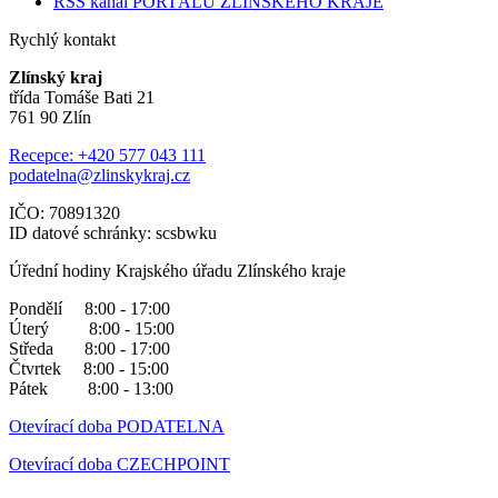
RSS kanál PORTÁLU ZLÍNSKÉHO KRAJE
Rychlý kontakt
Zlínský kraj
třída Tomáše Bati 21
761 90 Zlín
Recepce: +420 577 043 111
podatelna@zlinskykraj.cz
IČO: 70891320
ID datové schránky: scsbwku
Úřední hodiny Krajského úřadu Zlínského kraje
Pondělí 8:00 - 17:00
Úterý 8:00 - 15:00
Středa 8:00 - 17:00
Čtvrtek 8:00 - 15:00
Pátek 8:00 - 13:00
Otevírací doba PODATELNA
Otevírací doba CZECHPOINT