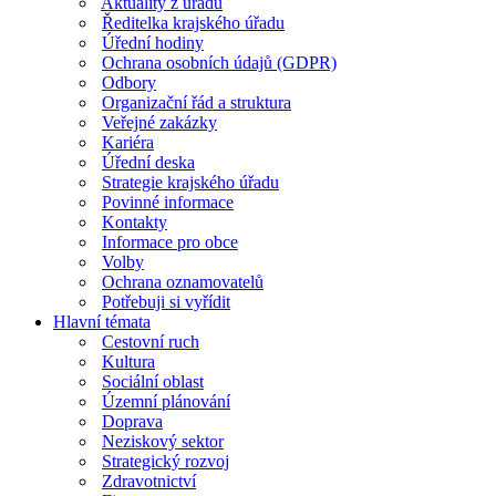
Aktuality z úřadu
Ředitelka krajského úřadu
Úřední hodiny
Ochrana osobních údajů (GDPR)
Odbory
Organizační řád a struktura
Veřejné zakázky
Kariéra
Úřední deska
Strategie krajského úřadu
Povinné informace
Kontakty
Informace pro obce
Volby
Ochrana oznamovatelů
Potřebuji si vyřídit
Hlavní témata
Cestovní ruch
Kultura
Sociální oblast
Územní plánování
Doprava
Neziskový sektor
Strategický rozvoj
Zdravotnictví