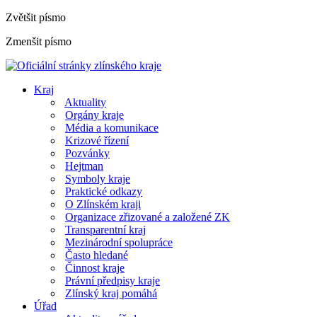
Zvětšit písmo
Zmenšit písmo
Kraj
Aktuality
Orgány kraje
Média a komunikace
Krizové řízení
Pozvánky
Hejtman
Symboly kraje
Praktické odkazy
O Zlínském kraji
Organizace zřizované a založené ZK
Transparentní kraj
Mezinárodní spolupráce
Často hledané
Činnost kraje
Právní předpisy kraje
Zlínský kraj pomáhá
Úřad