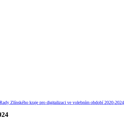
Rady Zlínského kraje pro digitalizaci ve volebním období 2020-2024
024