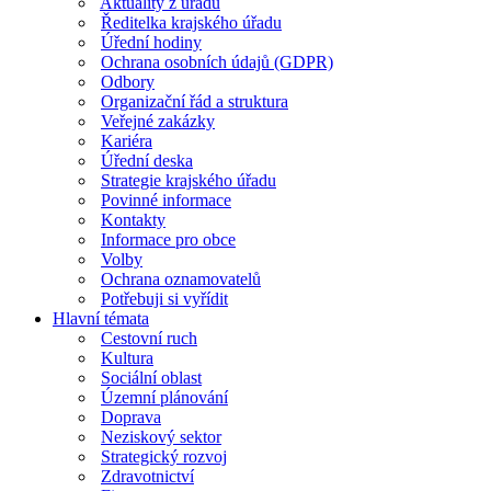
Aktuality z úřadu
Ředitelka krajského úřadu
Úřední hodiny
Ochrana osobních údajů (GDPR)
Odbory
Organizační řád a struktura
Veřejné zakázky
Kariéra
Úřední deska
Strategie krajského úřadu
Povinné informace
Kontakty
Informace pro obce
Volby
Ochrana oznamovatelů
Potřebuji si vyřídit
Hlavní témata
Cestovní ruch
Kultura
Sociální oblast
Územní plánování
Doprava
Neziskový sektor
Strategický rozvoj
Zdravotnictví