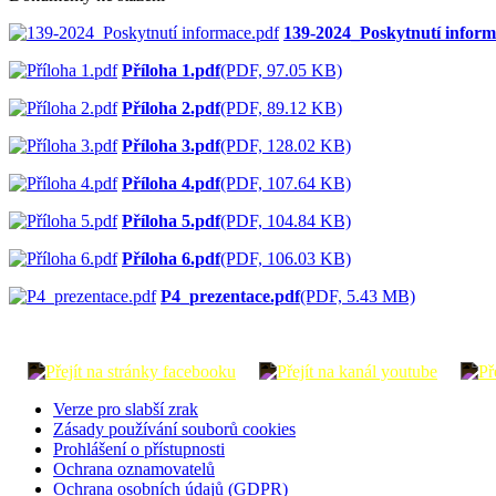
139-2024_Poskytnutí inform
Příloha 1.pdf
(PDF, 97.05 KB)
Příloha 2.pdf
(PDF, 89.12 KB)
Příloha 3.pdf
(PDF, 128.02 KB)
Příloha 4.pdf
(PDF, 107.64 KB)
Příloha 5.pdf
(PDF, 104.84 KB)
Příloha 6.pdf
(PDF, 106.03 KB)
P4_prezentace.pdf
(PDF, 5.43 MB)
Verze pro slabší zrak
Zásady používání souborů cookies
Prohlášení o přístupnosti
Ochrana oznamovatelů
Ochrana osobních údajů (GDPR)