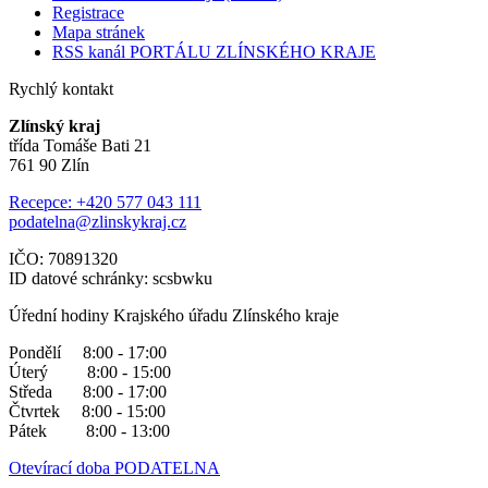
Registrace
Mapa stránek
RSS kanál PORTÁLU ZLÍNSKÉHO KRAJE
Rychlý kontakt
Zlínský kraj
třída Tomáše Bati 21
761 90 Zlín
Recepce: +420 577 043 111
podatelna@zlinskykraj.cz
IČO: 70891320
ID datové schránky: scsbwku
Úřední hodiny Krajského úřadu Zlínského kraje
Pondělí 8:00 - 17:00
Úterý 8:00 - 15:00
Středa 8:00 - 17:00
Čtvrtek 8:00 - 15:00
Pátek 8:00 - 13:00
Otevírací doba PODATELNA