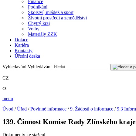
Finance
Podnikání
Školství, mládež a sport
Životní prostředí a zemědělství
Chytrý kraj
Volby
Materiály ZZK
Dotace
Kariéra
Kontakty
Úřední deska
Vyhledávání
Vyhledávání
CZ
cs
menu
Úvod
/
Úřad
/
Povinné informace
/
9. Žádosti o informace
/
9.3 Infor
139. Činnost Komise Rady Zlínského kraje 
Dokumenty ke stažení