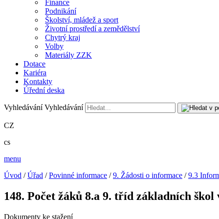
Finance
Podnikání
Školství, mládež a sport
Životní prostředí a zemědělství
Chytrý kraj
Volby
Materiály ZZK
Dotace
Kariéra
Kontakty
Úřední deska
Vyhledávání
Vyhledávání
CZ
cs
menu
Úvod
/
Úřad
/
Povinné informace
/
9. Žádosti o informace
/
9.3 Infor
148. Počet žáků 8.a 9. tříd základních škol
Dokumenty ke stažení