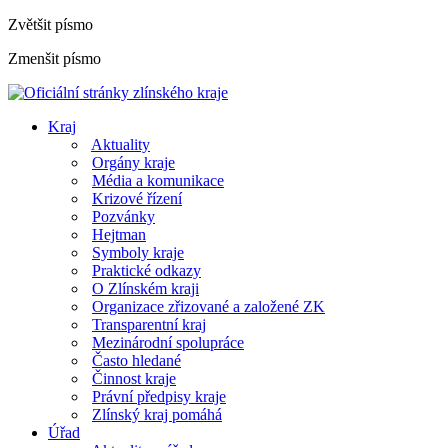
Zvětšit písmo
Zmenšit písmo
Kraj
Aktuality
Orgány kraje
Média a komunikace
Krizové řízení
Pozvánky
Hejtman
Symboly kraje
Praktické odkazy
O Zlínském kraji
Organizace zřizované a založené ZK
Transparentní kraj
Mezinárodní spolupráce
Často hledané
Činnost kraje
Právní předpisy kraje
Zlínský kraj pomáhá
Úřad