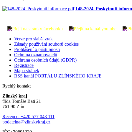
148-2024_Poskytnutí inform
Verze pro slabší zrak
Zásady používání souborů cookies
Prohlášení o přístupnosti
Ochrana oznamovatelů
Ochrana osobních údajů (GDPR)
Registrace
Mapa stránek
RSS kanál PORTÁLU ZLÍNSKÉHO KRAJE
Rychlý kontakt
Zlínský kraj
třída Tomáše Bati 21
761 90 Zlín
Recepce: +420 577 043 111
podatelna@zlinskykraj.cz
IČO: 70891320