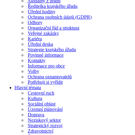
Aktuality z úřadu
Ředitelka krajského úřadu
Úřední hodiny
Ochrana osobních údajů (GDPR)
Odbory
Organizační řád a struktura
Veřejné zakázky
Kariéra
Úřední deska
Strategie krajského úřadu
Povinné informace
Kontakty
Informace pro obce
Volby
Ochrana oznamovatelů
Potřebuji si vyřídit
Hlavní témata
Cestovní ruch
Kultura
Sociální oblast
Územní plánování
Doprava
Neziskový sektor
Strategický rozvoj
Zdravotnictví