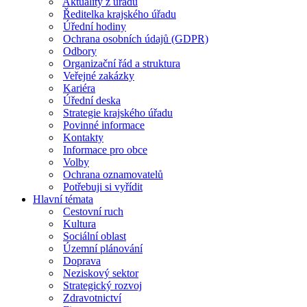
Aktuality z úřadu
Ředitelka krajského úřadu
Úřední hodiny
Ochrana osobních údajů (GDPR)
Odbory
Organizační řád a struktura
Veřejné zakázky
Kariéra
Úřední deska
Strategie krajského úřadu
Povinné informace
Kontakty
Informace pro obce
Volby
Ochrana oznamovatelů
Potřebuji si vyřídit
Hlavní témata
Cestovní ruch
Kultura
Sociální oblast
Územní plánování
Doprava
Neziskový sektor
Strategický rozvoj
Zdravotnictví