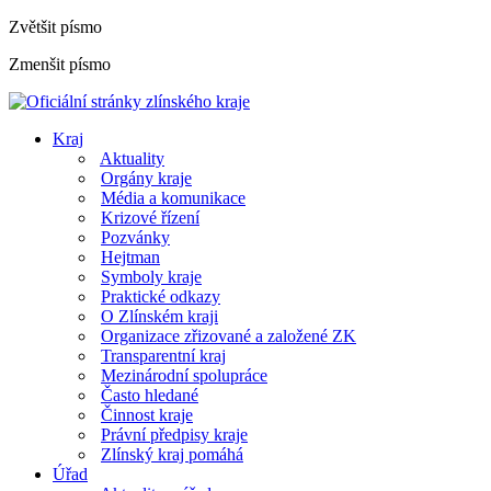
Zvětšit písmo
Zmenšit písmo
Kraj
Aktuality
Orgány kraje
Média a komunikace
Krizové řízení
Pozvánky
Hejtman
Symboly kraje
Praktické odkazy
O Zlínském kraji
Organizace zřizované a založené ZK
Transparentní kraj
Mezinárodní spolupráce
Často hledané
Činnost kraje
Právní předpisy kraje
Zlínský kraj pomáhá
Úřad