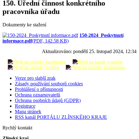
150. Úřední činnost konkrétního
pracovníka úřadu
Dokumenty ke stažení
150-2024_Poskytnutí
informace.pdf
(PDF, 142.58 KB)
Aktualizováno:
pondělí 25. listopad 2024, 12:34
Verze pro slabší zrak
Zásady používání souborů cookies
Prohlášení o přístupnosti
Ochrana oznamovatelů
Ochrana osobních údajů (GDPR)
Registrace
Mapa stránek
RSS kanál PORTÁLU ZLÍNSKÉHO KRAJE
Rychlý kontakt
Zlínský kraj