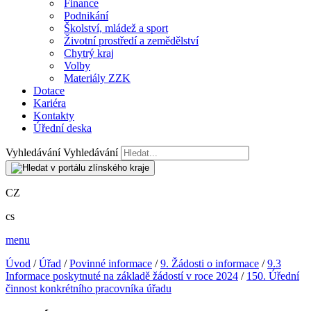
Finance
Podnikání
Školství, mládež a sport
Životní prostředí a zemědělství
Chytrý kraj
Volby
Materiály ZZK
Dotace
Kariéra
Kontakty
Úřední deska
Vyhledávání
Vyhledávání
CZ
cs
menu
Úvod
/
Úřad
/
Povinné informace
/
9. Žádosti o informace
/
9.3
Informace poskytnuté na základě žádostí v roce 2024
/
150. Úřední
činnost konkrétního pracovníka úřadu