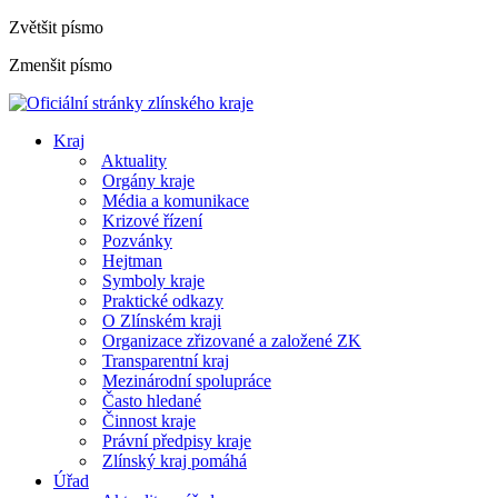
Zvětšit písmo
Zmenšit písmo
Kraj
Aktuality
Orgány kraje
Média a komunikace
Krizové řízení
Pozvánky
Hejtman
Symboly kraje
Praktické odkazy
O Zlínském kraji
Organizace zřizované a založené ZK
Transparentní kraj
Mezinárodní spolupráce
Často hledané
Činnost kraje
Právní předpisy kraje
Zlínský kraj pomáhá
Úřad