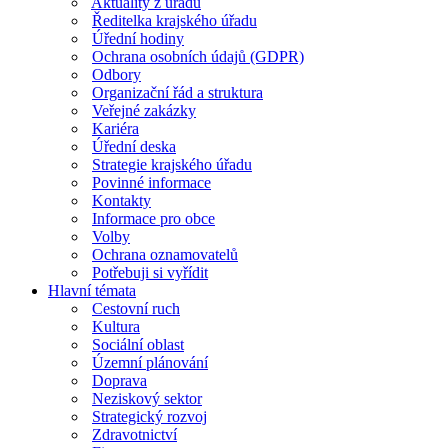
Aktuality z úřadu
Ředitelka krajského úřadu
Úřední hodiny
Ochrana osobních údajů (GDPR)
Odbory
Organizační řád a struktura
Veřejné zakázky
Kariéra
Úřední deska
Strategie krajského úřadu
Povinné informace
Kontakty
Informace pro obce
Volby
Ochrana oznamovatelů
Potřebuji si vyřídit
Hlavní témata
Cestovní ruch
Kultura
Sociální oblast
Územní plánování
Doprava
Neziskový sektor
Strategický rozvoj
Zdravotnictví