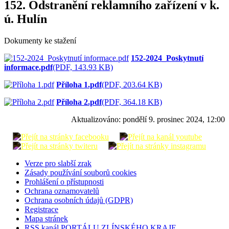
152. Odstranění reklamního zařízení v k.
ú. Hulín
Dokumenty ke stažení
152-2024_Poskytnutí
informace.pdf
(PDF, 143.93 KB)
Příloha 1.pdf
(PDF, 203.64 KB)
Příloha 2.pdf
(PDF, 364.18 KB)
Aktualizováno:
pondělí 9. prosinec 2024, 12:00
Verze pro slabší zrak
Zásady používání souborů cookies
Prohlášení o přístupnosti
Ochrana oznamovatelů
Ochrana osobních údajů (GDPR)
Registrace
Mapa stránek
RSS kanál PORTÁLU ZLÍNSKÉHO KRAJE