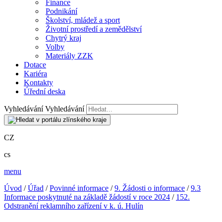
Finance
Podnikání
Školství, mládež a sport
Životní prostředí a zemědělství
Chytrý kraj
Volby
Materiály ZZK
Dotace
Kariéra
Kontakty
Úřední deska
Vyhledávání
Vyhledávání
CZ
cs
menu
Úvod
/
Úřad
/
Povinné informace
/
9. Žádosti o informace
/
9.3
Informace poskytnuté na základě žádostí v roce 2024
/
152.
Odstranění reklamního zařízení v k. ú. Hulín