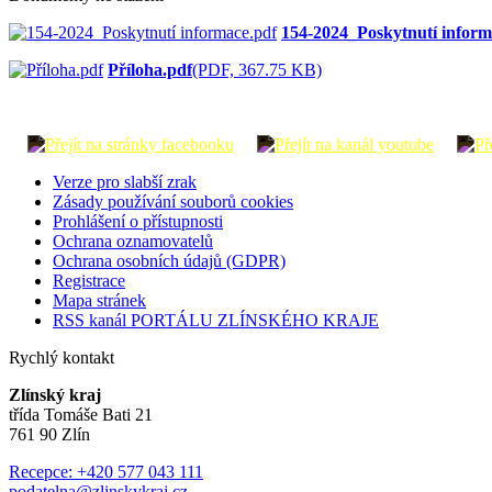
154-2024_Poskytnutí inform
Příloha.pdf
(PDF, 367.75 KB)
Verze pro slabší zrak
Zásady používání souborů cookies
Prohlášení o přístupnosti
Ochrana oznamovatelů
Ochrana osobních údajů (GDPR)
Registrace
Mapa stránek
RSS kanál PORTÁLU ZLÍNSKÉHO KRAJE
Rychlý kontakt
Zlínský kraj
třída Tomáše Bati 21
761 90 Zlín
Recepce: +420 577 043 111
podatelna@zlinskykraj.cz