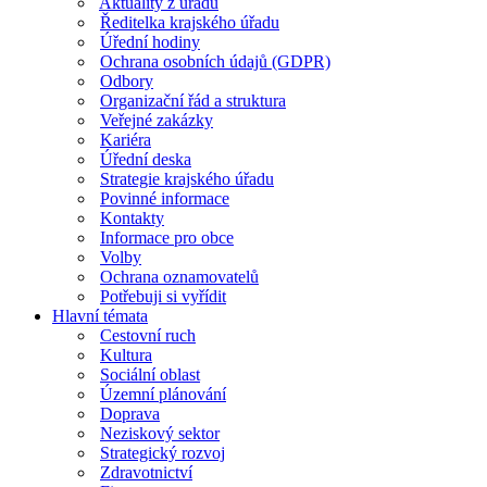
Aktuality z úřadu
Ředitelka krajského úřadu
Úřední hodiny
Ochrana osobních údajů (GDPR)
Odbory
Organizační řád a struktura
Veřejné zakázky
Kariéra
Úřední deska
Strategie krajského úřadu
Povinné informace
Kontakty
Informace pro obce
Volby
Ochrana oznamovatelů
Potřebuji si vyřídit
Hlavní témata
Cestovní ruch
Kultura
Sociální oblast
Územní plánování
Doprava
Neziskový sektor
Strategický rozvoj
Zdravotnictví