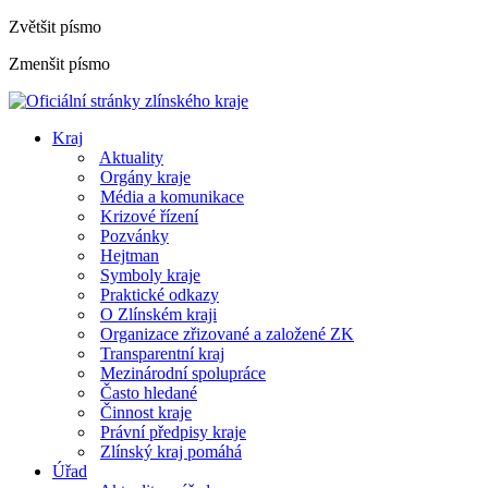
Zvětšit písmo
Zmenšit písmo
Kraj
Aktuality
Orgány kraje
Média a komunikace
Krizové řízení
Pozvánky
Hejtman
Symboly kraje
Praktické odkazy
O Zlínském kraji
Organizace zřizované a založené ZK
Transparentní kraj
Mezinárodní spolupráce
Často hledané
Činnost kraje
Právní předpisy kraje
Zlínský kraj pomáhá
Úřad