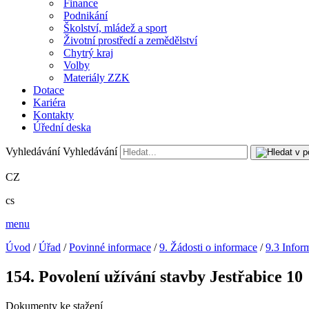
Finance
Podnikání
Školství, mládež a sport
Životní prostředí a zemědělství
Chytrý kraj
Volby
Materiály ZZK
Dotace
Kariéra
Kontakty
Úřední deska
Vyhledávání
Vyhledávání
CZ
cs
menu
Úvod
/
Úřad
/
Povinné informace
/
9. Žádosti o informace
/
9.3 Infor
154. Povolení užívání stavby Jestřabice 10
Dokumenty ke stažení