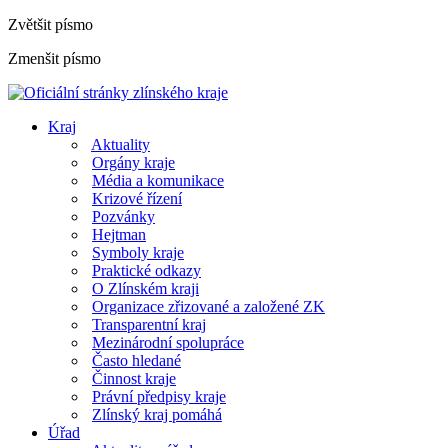
Zvětšit písmo
Zmenšit písmo
Kraj
Aktuality
Orgány kraje
Média a komunikace
Krizové řízení
Pozvánky
Hejtman
Symboly kraje
Praktické odkazy
O Zlínském kraji
Organizace zřizované a založené ZK
Transparentní kraj
Mezinárodní spolupráce
Často hledané
Činnost kraje
Právní předpisy kraje
Zlínský kraj pomáhá
Úřad