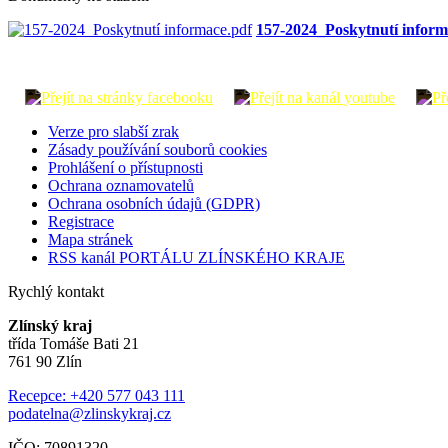
157-2024_Poskytnutí inform
Verze pro slabší zrak
Zásady používání souborů cookies
Prohlášení o přístupnosti
Ochrana oznamovatelů
Ochrana osobních údajů (GDPR)
Registrace
Mapa stránek
RSS kanál PORTÁLU ZLÍNSKÉHO KRAJE
Rychlý kontakt
Zlínský kraj
třída Tomáše Bati 21
761 90 Zlín
Recepce: +420 577 043 111
podatelna@zlinskykraj.cz
IČO: 70891320