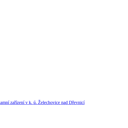
lamní zařízení v k. ú. Želechovice nad Dřevnicí