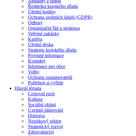
Aktuality z úřadu
Ředitelka krajského úřadu
Úřední hodiny
Ochrana osobních údajů (GDPR)
Odbory
Organizační řád a struktura
Veřejné zakázky
Kariéra
Úřední deska
Strategie krajského úřadu
Povinné informace
Kontakty
Informace pro obce
Volby
Ochrana oznamovatelů
Potřebuji si vyřídit
Hlavní témata
Cestovní ruch
Kultura
Sociální oblast
Územní plánování
Doprava
Neziskový sektor
Strategický rozvoj
Zdravotnictví