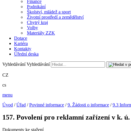
Finance
Podnikání
Školství, mládež a sport
Životní prostředí a zemědělství
Chytrý kraj
Volby
Materiály ZZK
Dotace
Kariéra
Kontakty
Úřední deska
Vyhledávání
Vyhledávání
CZ
cs
menu
Úvod
/
Úřad
/
Povinné informace
/
9. Žádosti o informace
/
9.3 Infor
157. Povolení pro reklamní zařízení v k. ú
Dokumenty ke stažení