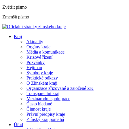
Zvětšit písmo
Zmenšit písmo
Kraj
Aktuality
Orgány kraje
Média a komunikace
Krizové řízení
Pozvánky
Hejtman
Symboly kraje
Praktické odkazy
O Zlínském kraji
Organizace zřizované a založené ZK
Transparentní kraj
Mezinárodní spolupráce
Často hledané
Činnost kraje
Právní předpisy kraje
Zlínský kraj pomáhá
Úřad