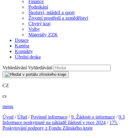
Finance
Podnikání
Školství, mládež a sport
Životní prostředí a zemědělství
Chytrý kraj
Volby
Materiály ZZK
Dotace
Kariéra
Kontakty
Úřední deska
Vyhledávání
Vyhledávání
CZ
cs
menu
Úvod
/
Úřad
/
Povinné informace
/
9. Žádosti o informace
/
9.3
Informace poskytnuté na základě žádostí v roce 2024
/
175.
Poskytování podpory z Fondu Zlínského kraje