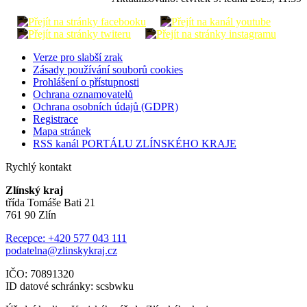
Verze pro slabší zrak
Zásady používání souborů cookies
Prohlášení o přístupnosti
Ochrana oznamovatelů
Ochrana osobních údajů (GDPR)
Registrace
Mapa stránek
RSS kanál PORTÁLU ZLÍNSKÉHO KRAJE
Rychlý kontakt
Zlínský kraj
třída Tomáše Bati 21
761 90 Zlín
Recepce: +420 577 043 111
podatelna@zlinskykraj.cz
IČO: 70891320
ID datové schránky: scsbwku