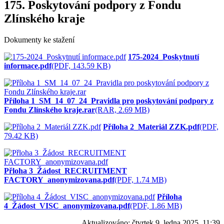
175. Poskytování podpory z Fondu
Zlínského kraje
Dokumenty ke stažení
175-2024_Poskytnutí
informace.pdf
(PDF, 143.59 KB)
Příloha 1_SM_14_07_24_Pravidla pro poskytování podpory z
Fondu Zlínského kraje.rar
(RAR, 2.69 MB)
Příloha 2_Materiál ZZK.pdf
(PDF,
79.42 KB)
Přloha 3_Žádost_RECRUITMENT
FACTORY_anonymizovana.pdf
(PDF, 1.74 MB)
Příloha
4_Žádost_VISC_anonymizovana.pdf
(PDF, 1.86 MB)
Aktualizováno:
čtvrtek 9. ledna 2025, 11:39