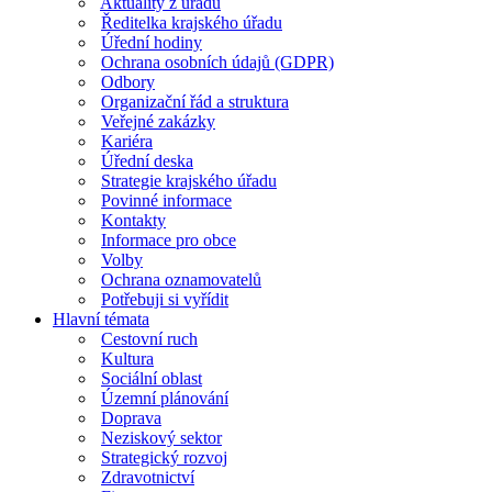
Aktuality z úřadu
Ředitelka krajského úřadu
Úřední hodiny
Ochrana osobních údajů (GDPR)
Odbory
Organizační řád a struktura
Veřejné zakázky
Kariéra
Úřední deska
Strategie krajského úřadu
Povinné informace
Kontakty
Informace pro obce
Volby
Ochrana oznamovatelů
Potřebuji si vyřídit
Hlavní témata
Cestovní ruch
Kultura
Sociální oblast
Územní plánování
Doprava
Neziskový sektor
Strategický rozvoj
Zdravotnictví