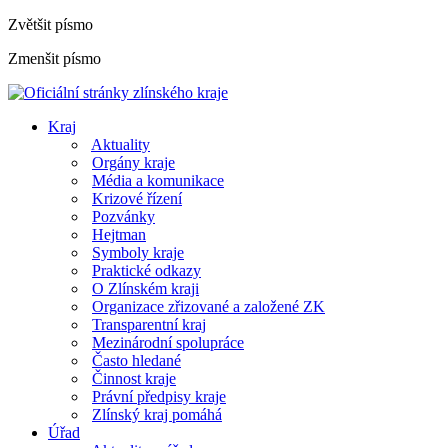
Zvětšit písmo
Zmenšit písmo
Kraj
Aktuality
Orgány kraje
Média a komunikace
Krizové řízení
Pozvánky
Hejtman
Symboly kraje
Praktické odkazy
O Zlínském kraji
Organizace zřizované a založené ZK
Transparentní kraj
Mezinárodní spolupráce
Často hledané
Činnost kraje
Právní předpisy kraje
Zlínský kraj pomáhá
Úřad