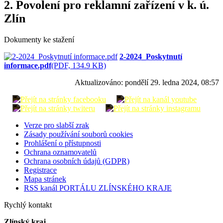
2. Povolení pro reklamní zařízení v k. ú.
Zlín
Dokumenty ke stažení
2-2024_Poskytnutí
informace.pdf
(PDF, 134.9 KB)
Aktualizováno:
pondělí 29. ledna 2024, 08:57
Verze pro slabší zrak
Zásady používání souborů cookies
Prohlášení o přístupnosti
Ochrana oznamovatelů
Ochrana osobních údajů (GDPR)
Registrace
Mapa stránek
RSS kanál PORTÁLU ZLÍNSKÉHO KRAJE
Rychlý kontakt
Zlínský kraj