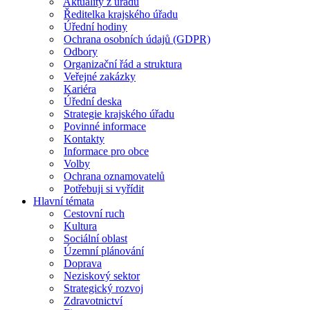
Aktuality z úřadu
Ředitelka krajského úřadu
Úřední hodiny
Ochrana osobních údajů (GDPR)
Odbory
Organizační řád a struktura
Veřejné zakázky
Kariéra
Úřední deska
Strategie krajského úřadu
Povinné informace
Kontakty
Informace pro obce
Volby
Ochrana oznamovatelů
Potřebuji si vyřídit
Hlavní témata
Cestovní ruch
Kultura
Sociální oblast
Územní plánování
Doprava
Neziskový sektor
Strategický rozvoj
Zdravotnictví