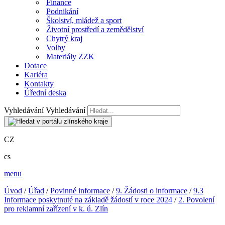
Finance
Podnikání
Školství, mládež a sport
Životní prostředí a zemědělství
Chytrý kraj
Volby
Materiály ZZK
Dotace
Kariéra
Kontakty
Úřední deska
Vyhledávání
Vyhledávání
CZ
cs
menu
Úvod
/
Úřad
/
Povinné informace
/
9. Žádosti o informace
/
9.3
Informace poskytnuté na základě žádostí v roce 2024
/
2. Povolení
pro reklamní zařízení v k. ú. Zlín