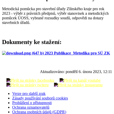
Metodická pomůcka pro stavební úřady Zlínského kraje pro rok
2023 - výběr z právních předpisů, výběr stanovisek a metodických
pomůcek ÚOSS, vybrané rozsudky soudů, odpovědi na dotazy
stavebních úřadů.
Dokumenty ke stažení:
2023 Publikace_Metodika pro SÚ ZK
Aktualizováno:
pondělí 6. února 2023, 12:11
Verze pro slabší zrak
Zásady používání souborů cookies
Prohlášení o přístupnosti
Ochrana oznamovatelů
Ochrana osobních údajů (GDPR)