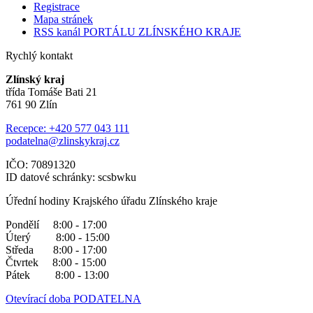
Registrace
Mapa stránek
RSS kanál PORTÁLU ZLÍNSKÉHO KRAJE
Rychlý kontakt
Zlínský kraj
třída Tomáše Bati 21
761 90 Zlín
Recepce: +420 577 043 111
podatelna@zlinskykraj.cz
IČO: 70891320
ID datové schránky: scsbwku
Úřední hodiny Krajského úřadu Zlínského kraje
Pondělí 8:00 - 17:00
Úterý 8:00 - 15:00
Středa 8:00 - 17:00
Čtvrtek 8:00 - 15:00
Pátek 8:00 - 13:00
Otevírací doba PODATELNA