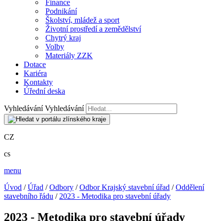
Finance
Podnikání
Školství, mládež a sport
Životní prostředí a zemědělství
Chytrý kraj
Volby
Materiály ZZK
Dotace
Kariéra
Kontakty
Úřední deska
Vyhledávání
Vyhledávání
CZ
cs
menu
Úvod
/
Úřad
/
Odbory
/
Odbor Krajský stavební úřad
/
Oddělení
stavebního řádu
/
2023 - Metodika pro stavební úřady
2023 - Metodika pro stavební úřady