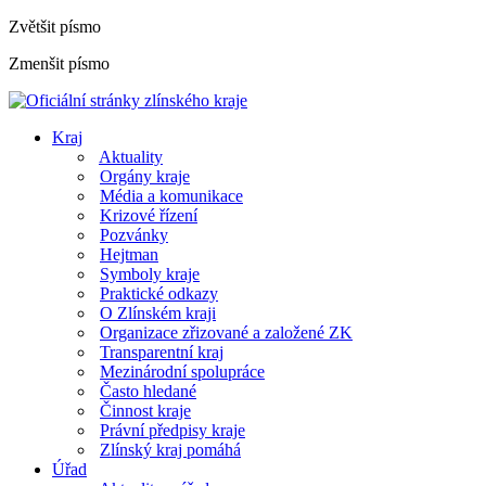
Zvětšit písmo
Zmenšit písmo
Kraj
Aktuality
Orgány kraje
Média a komunikace
Krizové řízení
Pozvánky
Hejtman
Symboly kraje
Praktické odkazy
O Zlínském kraji
Organizace zřizované a založené ZK
Transparentní kraj
Mezinárodní spolupráce
Často hledané
Činnost kraje
Právní předpisy kraje
Zlínský kraj pomáhá
Úřad