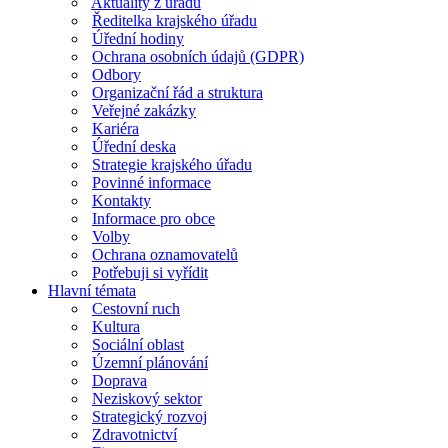
Aktuality z úřadu
Ředitelka krajského úřadu
Úřední hodiny
Ochrana osobních údajů (GDPR)
Odbory
Organizační řád a struktura
Veřejné zakázky
Kariéra
Úřední deska
Strategie krajského úřadu
Povinné informace
Kontakty
Informace pro obce
Volby
Ochrana oznamovatelů
Potřebuji si vyřídit
Hlavní témata
Cestovní ruch
Kultura
Sociální oblast
Územní plánování
Doprava
Neziskový sektor
Strategický rozvoj
Zdravotnictví