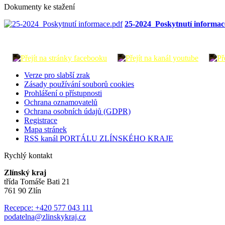
Dokumenty ke stažení
25-2024_Poskytnutí informac
Verze pro slabší zrak
Zásady používání souborů cookies
Prohlášení o přístupnosti
Ochrana oznamovatelů
Ochrana osobních údajů (GDPR)
Registrace
Mapa stránek
RSS kanál PORTÁLU ZLÍNSKÉHO KRAJE
Rychlý kontakt
Zlínský kraj
třída Tomáše Bati 21
761 90 Zlín
Recepce: +420 577 043 111
podatelna@zlinskykraj.cz