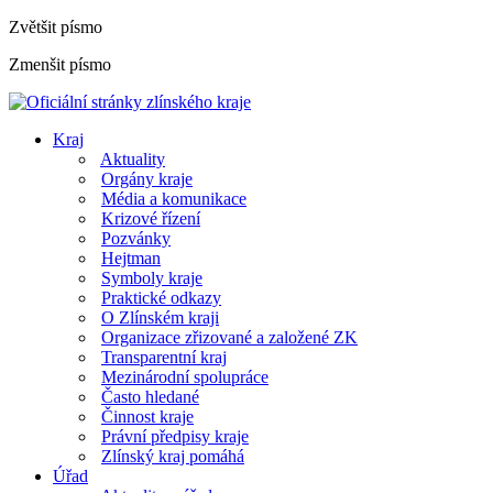
Zvětšit písmo
Zmenšit písmo
Kraj
Aktuality
Orgány kraje
Média a komunikace
Krizové řízení
Pozvánky
Hejtman
Symboly kraje
Praktické odkazy
O Zlínském kraji
Organizace zřizované a založené ZK
Transparentní kraj
Mezinárodní spolupráce
Často hledané
Činnost kraje
Právní předpisy kraje
Zlínský kraj pomáhá
Úřad