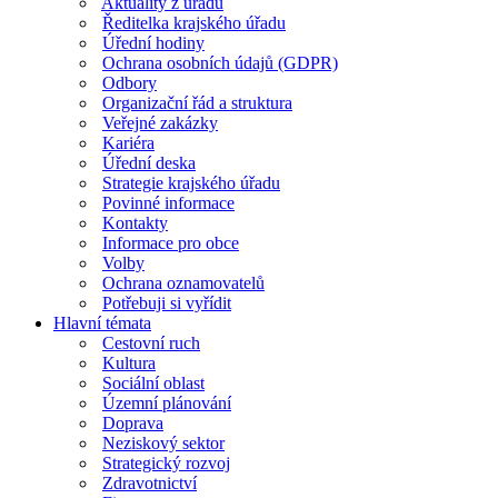
Aktuality z úřadu
Ředitelka krajského úřadu
Úřední hodiny
Ochrana osobních údajů (GDPR)
Odbory
Organizační řád a struktura
Veřejné zakázky
Kariéra
Úřední deska
Strategie krajského úřadu
Povinné informace
Kontakty
Informace pro obce
Volby
Ochrana oznamovatelů
Potřebuji si vyřídit
Hlavní témata
Cestovní ruch
Kultura
Sociální oblast
Územní plánování
Doprava
Neziskový sektor
Strategický rozvoj
Zdravotnictví