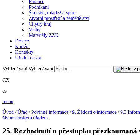
Finance
Podnikání
Školství, mládež a sport
Životní prostředí a zemědělství
Chytrý kraj
Volby
Materiály ZZK
Dotace
Kariéra
Kontakty
Úřední deska
Vyhledávání
Vyhledávání
CZ
cs
menu
Úvod
/
Úřad
/
Povinné informace
/
9. Žádosti o informace
/
9.3 Infor
živnostenským úřadem
25. Rozhodnutí o přestupku přezkoumaná