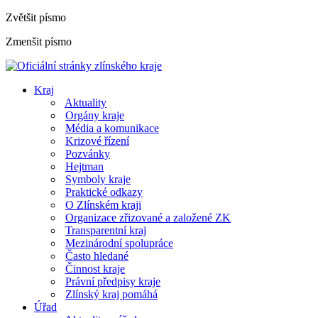
Zvětšit písmo
Zmenšit písmo
Kraj
Aktuality
Orgány kraje
Média a komunikace
Krizové řízení
Pozvánky
Hejtman
Symboly kraje
Praktické odkazy
O Zlínském kraji
Organizace zřizované a založené ZK
Transparentní kraj
Mezinárodní spolupráce
Často hledané
Činnost kraje
Právní předpisy kraje
Zlínský kraj pomáhá
Úřad