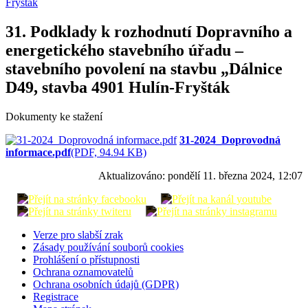
Fryšták
31. Podklady k rozhodnutí Dopravního a
energetického stavebního úřadu –
stavebního povolení na stavbu „Dálnice
D49, stavba 4901 Hulín-Fryšták
Dokumenty ke stažení
31-2024_Doprovodná
informace.pdf
(PDF, 94.94 KB)
Aktualizováno:
pondělí 11. března 2024, 12:07
Verze pro slabší zrak
Zásady používání souborů cookies
Prohlášení o přístupnosti
Ochrana oznamovatelů
Ochrana osobních údajů (GDPR)
Registrace