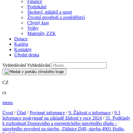
Finance
Podnikání
Školství, mládež a sport
Životní prostředí a zemědělství
Chytrý kraj
Volby
Materiály ZZK
Dotace
Kariéra
Kontakty
Úřední deska
Vyhledávání
Vyhledávání
CZ
cs
menu
Úvod
/
Úřad
/
Povinné informace
/
9. Žádosti o informace
/
9.3
Informace poskytnuté na základě žádostí v roce 2024
/
31. Podklady
k rozhodnutí Dopravního a energetického stavebního úřadu –
stavebního povolení na stavbu „Dálnice D49, stavba 4901 Hulín-