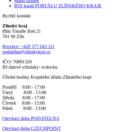
Mapa stránek
RSS kanál PORTÁLU ZLÍNSKÉHO KRAJE
Rychlý kontakt
Zlínský kraj
třída Tomáše Bati 21
761 90 Zlín
Recepce: +420 577 043 111
podatelna@zlinskykraj.cz
IČO: 70891320
ID datové schránky: scsbwku
Úřední hodiny Krajského úřadu Zlínského kraje
Pondělí 8:00 - 17:00
Úterý 8:00 - 15:00
Středa 8:00 - 17:00
Čtvrtek 8:00 - 15:00
Pátek 8:00 - 13:00
Otevírací doba PODATELNA
Otevírací doba CZECHPOINT