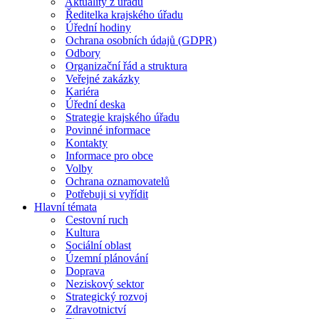
Aktuality z úřadu
Ředitelka krajského úřadu
Úřední hodiny
Ochrana osobních údajů (GDPR)
Odbory
Organizační řád a struktura
Veřejné zakázky
Kariéra
Úřední deska
Strategie krajského úřadu
Povinné informace
Kontakty
Informace pro obce
Volby
Ochrana oznamovatelů
Potřebuji si vyřídit
Hlavní témata
Cestovní ruch
Kultura
Sociální oblast
Územní plánování
Doprava
Neziskový sektor
Strategický rozvoj
Zdravotnictví