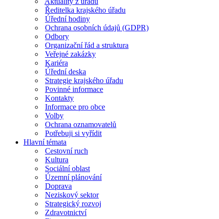
Aktuality z úřadu
Ředitelka krajského úřadu
Úřední hodiny
Ochrana osobních údajů (GDPR)
Odbory
Organizační řád a struktura
Veřejné zakázky
Kariéra
Úřední deska
Strategie krajského úřadu
Povinné informace
Kontakty
Informace pro obce
Volby
Ochrana oznamovatelů
Potřebuji si vyřídit
Hlavní témata
Cestovní ruch
Kultura
Sociální oblast
Územní plánování
Doprava
Neziskový sektor
Strategický rozvoj
Zdravotnictví