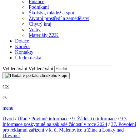
Finance
Podnikání
Školství, mládež a sport
Životní prostředí a zemědělství
Chytrý kraj
Volby
Materiály ZZK
Dotace
Kariéra
Kontakty
Úřední deska
Vyhledávání
Vyhledávání
CZ
cs
menu
Úvod
/
Úřad
/
Povinné informace
/
9. Žádosti o informace
/
9.3
Informace poskytnuté na základě žádostí v roce 2024
/
37. Povolení
pro reklamní zařízení v k. ú. Malenovice u Zlína a Louky nad
Dřevnicí