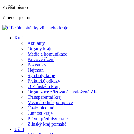
Zvětšit písmo
Zmenšit písmo
Kraj
Aktuality
Orgány kraje
Média a komunikace
Krizové řízení
Pozvánky
Hejtman
Symboly kraje
Praktické odkazy
O Zlínském kraji
Organizace zřizované a založené ZK
Transparentní kraj
Mezinárodní spolupráce
Často hledané
Činnost kraje
Právní předpisy kraje
Zlínský kraj pomáhá
Úřad